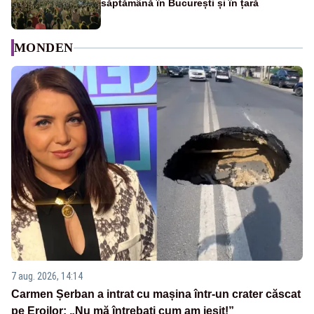
săptămână în București și în țară
MONDEN
7 aug. 2026, 14:14
Carmen Șerban a intrat cu mașina într-un crater căscat
pe Eroilor: „Nu mă întrebați cum am ieșit!”