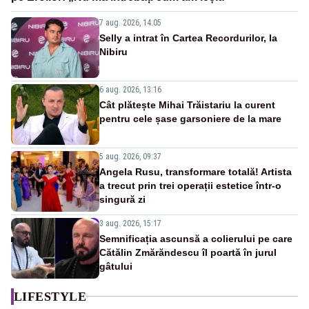
7 aug. 2026, 14:05
Selly a intrat în Cartea Recordurilor, la
Nibiru
6 aug. 2026, 13:16
Cât plătește Mihai Trăistariu la curent
pentru cele șase garsoniere de la mare
5 aug. 2026, 09:37
Angela Rusu, transformare totală! Artista
a trecut prin trei operații estetice într-o
singură zi
3 aug. 2026, 15:17
Semnificația ascunsă a colierului pe care
Cătălin Zmărăndescu îl poartă în jurul
gâtului
LIFESTYLE