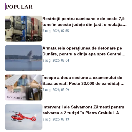
POPULAR
Restricții pentru camioanele de peste 7,5
tone în aceste județe din țară: circulația
este interzisă luni, între orele 12:00 și
3 aug. 2026, 07:55
20:00
Armata reia operațiunea de detonare pe
Dunăre, pentru a dirija apa spre Centrala
Cernavodă
3 aug. 2026, 08:04
Începe a doua sesiune a examenului de
Bacalaureat: Peste 33.000 de candidaţi
înscrişi
3 aug. 2026, 08:09
Intervenţii ale Salvamont Zărnești pentru
salvarea a 2 turişti în Piatra Craiului. A
fost solicitat elicopterul SMURD
3 aug. 2026, 08:13