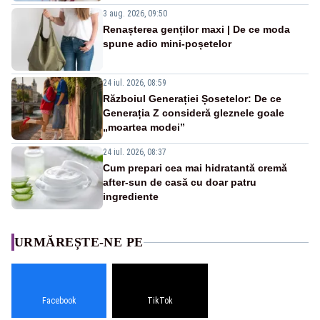
3 aug. 2026, 09:50
Renașterea genților maxi | De ce moda
spune adio mini-poșetelor
24 iul. 2026, 08:59
Războiul Generației Șosetelor: De ce
Generația Z consideră gleznele goale
„moartea modei”
24 iul. 2026, 08:37
Cum prepari cea mai hidratantă cremă
after-sun de casă cu doar patru
ingrediente
URMĂREȘTE-NE PE
Facebook
TikTok