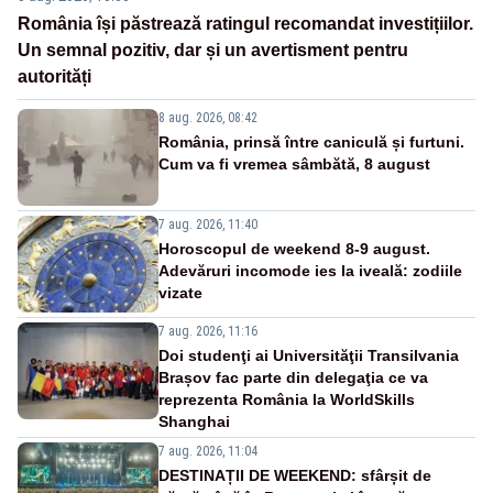
România își păstrează ratingul recomandat investițiilor.
Un semnal pozitiv, dar și un avertisment pentru
autorități
8 aug. 2026, 08:42
România, prinsă între caniculă și furtuni.
Cum va fi vremea sâmbătă, 8 august
7 aug. 2026, 11:40
Horoscopul de weekend 8-9 august.
Adevăruri incomode ies la iveală: zodiile
vizate
7 aug. 2026, 11:16
Doi studenţi ai Universităţii Transilvania
Brașov fac parte din delegaţia ce va
reprezenta România la WorldSkills
Shanghai
7 aug. 2026, 11:04
DESTINAȚII DE WEEKEND: sfârșit de