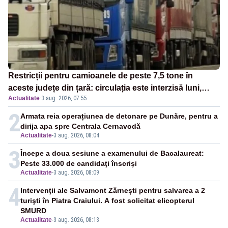
Restricții pentru camioanele de peste 7,5 tone în
aceste județe din țară: circulația este interzisă luni,
Actualitate
·
3 aug. 2026, 07:55
între orele 12:00 și 20:00
2
Armata reia operațiunea de detonare pe Dunăre, pentru a
dirija apa spre Centrala Cernavodă
Actualitate
-
3 aug. 2026, 08:04
3
Începe a doua sesiune a examenului de Bacalaureat:
Peste 33.000 de candidaţi înscrişi
Actualitate
-
3 aug. 2026, 08:09
4
Intervenţii ale Salvamont Zărnești pentru salvarea a 2
turişti în Piatra Craiului. A fost solicitat elicopterul
SMURD
Actualitate
-
3 aug. 2026, 08:13