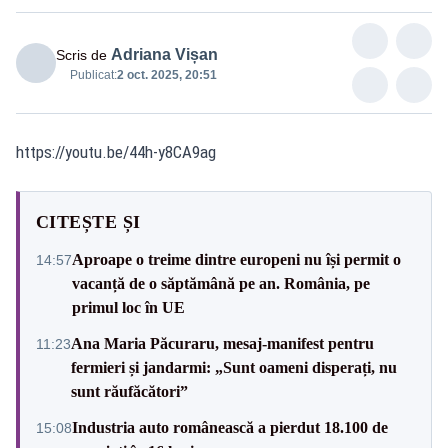
Adriana Vișan
Scris de
Publicat:
2 oct. 2025, 20:51
https://youtu.be/44h-y8CA9ag
CITEȘTE ȘI
Aproape o treime dintre europeni nu își permit o
14:57
vacanță de o săptămână pe an. România, pe
primul loc în UE
Ana Maria Păcuraru, mesaj-manifest pentru
11:23
fermieri și jandarmi: „Sunt oameni disperați, nu
sunt răufăcători”
Industria auto românească a pierdut 18.100 de
15:08