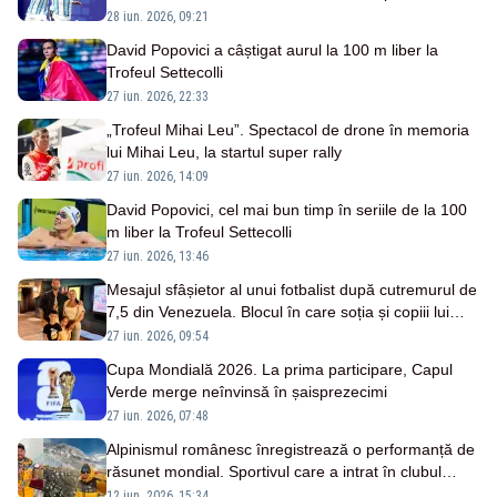
28 iun. 2026, 09:21
David Popovici a câștigat aurul la 100 m liber la
Trofeul Settecolli
27 iun. 2026, 22:33
„Trofeul Mihai Leu”. Spectacol de drone în memoria
lui Mihai Leu, la startul super rally
27 iun. 2026, 14:09
David Popovici, cel mai bun timp în seriile de la 100
m liber la Trofeul Settecolli
27 iun. 2026, 13:46
Mesajul sfâșietor al unui fotbalist după cutremurul de
7,5 din Venezuela. Blocul în care soția și copiii lui
locuiau s-a prăbușit
27 iun. 2026, 09:54
Cupa Mondială 2026. La prima participare, Capul
Verde merge neînvinsă în șaisprezecimi
27 iun. 2026, 07:48
Alpinismul românesc înregistrează o performanță de
răsunet mondial. Sportivul care a intrat în clubul
select „Seven Summits”
12 iun. 2026, 15:34