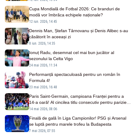
Cupa Mondială de Fotbal 2026: Ce branduri de
modă vor îmbrăca echipele naționale?
12 iun. 2026, 14:45
Dennis Man, Ștefan Târnovanu și Denis Alibec s-au
căsătorit în aceeași zi
8 iun. 2026, 14:35
Ionuț Radu, desemnat cel mai bun jucător al
sezonului la Celta Vigo
24 mai 2026, 11:34
Performanță spectaculoasă pentru un român în
Formula 4!
23 mai 2026, 16:48
Paris Saint-Germain, campioana Franței pentru a
14-a oară! Al cincilea titlu consecutiv pentru parizieni
după 2-0 cu RC Lens
14 mai 2026, 08:06
Finală de gală în Liga Campionilor! PSG și Arsenal
se luptă pentru marele trofeu la Budapesta
7 mai 2026, 07:55