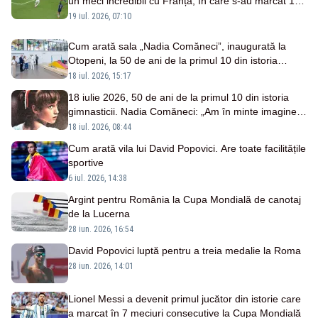
un meci incredibil cu Franța, în care s-au marcat 10
goluri
19 iul. 2026, 07:10
Cum arată sala „Nadia Comăneci”, inaugurată la
Otopeni, la 50 de ani de la primul 10 din istoria
gimnasticii
18 iul. 2026, 15:17
18 iulie 2026, 50 de ani de la primul 10 din istoria
gimnasticii. Nadia Comăneci: „Am în minte imaginea
fetiței de 14 ani”
18 iul. 2026, 08:44
Cum arată vila lui David Popovici. Are toate facilitățile
sportive
6 iul. 2026, 14:38
Argint pentru România la Cupa Mondială de canotaj
de la Lucerna
28 iun. 2026, 16:54
David Popovici luptă pentru a treia medalie la Roma
28 iun. 2026, 14:01
Lionel Messi a devenit primul jucător din istorie care
a marcat în 7 meciuri consecutive la Cupa Mondială