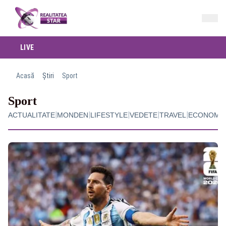
LIVE
Acasă
Știri
Sport
Sport
|
|
|
|
|
ACTUALITATE
MONDEN
LIFESTYLE
VEDETE
TRAVEL
ECONOMI