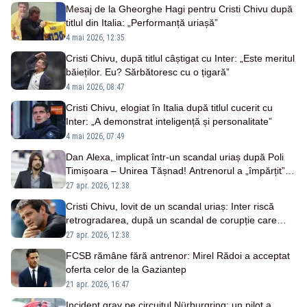
Mesaj de la Gheorghe Hagi pentru Cristi Chivu după
titlul din Italia: „Performanță uriașă”
4 mai 2026, 12:35
Cristi Chivu, după titlul câștigat cu Inter: „Este meritul
băieților. Eu? Sărbătoresc cu o țigară”
4 mai 2026, 08:47
Cristi Chivu, elogiat în Italia după titlul cucerit cu
Inter: „A demonstrat inteligență și personalitate”
4 mai 2026, 07:49
Dan Alexa, implicat într-un scandal uriaș după Poli
Timișoara – Unirea Tășnad! Antrenorul a „împărțit”
pumni pe teren
27 apr. 2026, 12:38
Cristi Chivu, lovit de un scandal uriaș: Inter riscă
retrogradarea, după un scandal de corupție care
zguduie fotbalul italian
27 apr. 2026, 12:38
FCSB rămâne fără antrenor: Mirel Rădoi a acceptat
oferta celor de la Gaziantep
21 apr. 2026, 16:47
Incident grav pe circuitul Nürburgring: un pilot a