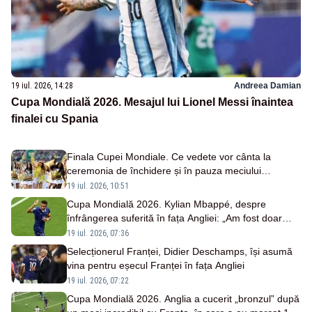
19 iul. 2026, 14:28
Andreea Damian
Cupa Mondială 2026. Mesajul lui Lionel Messi înaintea
finalei cu Spania
Finala Cupei Mondiale. Ce vedete vor cânta la
ceremonia de închidere și în pauza meciului
Argentina - Spania
19 iul. 2026, 10:51
Cupa Mondială 2026. Kylian Mbappé, despre
înfrângerea suferită în fața Angliei: „Am fost doar
oameni, eram complet amețiți”
19 iul. 2026, 07:36
Selecționerul Franței, Didier Deschamps, își asumă
vina pentru eșecul Franței în fața Angliei
19 iul. 2026, 07:22
Cupa Mondială 2026. Anglia a cucerit „bronzul” după