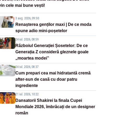
vin cele mai bune vești!
3 aug. 2026, 09:50
Renașterea genților maxi | De ce moda
spune adio mini-poșetelor
24 iul. 2026, 08:59
Războiul Generației Șosetelor: De ce
Generația Z consideră gleznele goale
„moartea modei”
24 iul. 2026, 08:37
Cum prepari cea mai hidratantă cremă
after-sun de casă cu doar patru
ingrediente
21 iul. 2026, 10:22
Dansatorii Shakirei la finala Cupei
Mondiale 2026, îmbrăcați de un designer
român