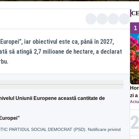
CE
1
uropei”, iar obiectivul este ca, până în 2027,
ată să atingă 2,7 milioane de hectare, a declarat
rbu.
Horo
zi a
ivelul Uniunii Europene această cantitate de
Actua
înce
Europei”
IC PARTIDUL SOCIAL DEMOCRAT (PSD). Notificare privind