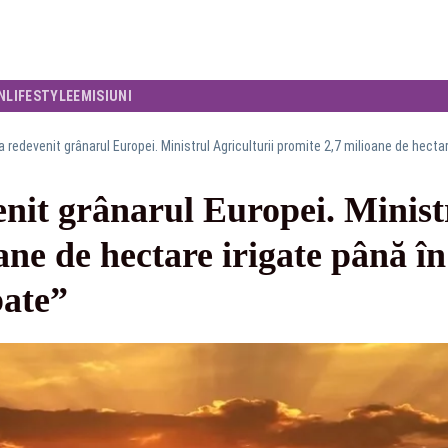
N
LIFESTYLE
EMISIUNI
it grânarul Europei. Ministr
ane de hectare irigate până î
bate”