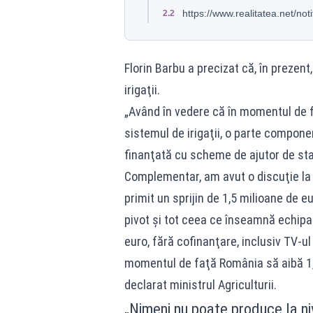
https://www.realitatea.net/not
2.2
Florin Barbu a precizat că, în prezent
irigaţii.
„Având în vedere că în momentul de fa
sistemul de irigaţii, o parte componen
finanţată cu scheme de ajutor de stat
Complementar, am avut o discuţie la n
primit un sprijin de 1,5 milioane de e
pivot şi tot ceea ce înseamnă echipam
euro, fără cofinanţare, inclusiv TV-ul 
momentul de faţă România să aibă 1,6
declarat ministrul Agriculturii.
„Nimeni nu poate produce la ni