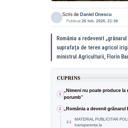
Scris de
Daniel Onescu
Publicat:
26 feb. 2026, 21:36
România a redevenit „grânarul E
suprafaţa de teren agricol irig
ministrul Agriculturii, Florin Ba
CUPRINS
„Nimeni nu poate produce la n
1
porumb”
„România a devenit grânarul 
2
MATERIAL PUBLICITAR POLIT
2.1
transparența la