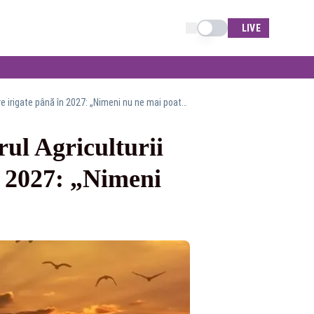
Schimba tema
LIVE
România a redevenit grânarul Europei. Ministrul Agriculturii promite 2,7 milioane de hectare irigate până în 2027: „Nimeni nu ne mai poate bate”
ul Agriculturii
n 2027: „Nimeni