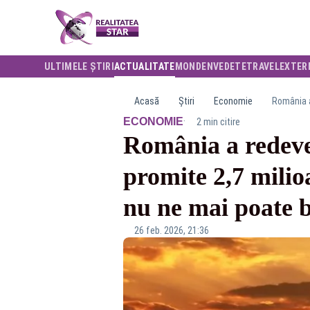
ULTIMELE ȘTIRI
ACTUALITATE
MONDEN
VEDETE
TRAVEL
EXTER
Acasă
Știri
Economie
·
ECONOMIE
2 min citire
România a redeven
promite 2,7 milio
nu ne mai poate 
26 feb. 2026, 21:36