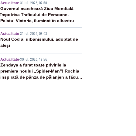
3
Actualitate
-
31 iul. 2026, 07:58
Guvernul marchează Ziua Mondială
împotriva Traficului de Persoane:
Palatul Victoria, iluminat în albastru
4
Actualitate
-
31 iul. 2026, 08:03
Noul Cod al urbanismului, adoptat de
aleși
5
Actualitate
-
30 iul. 2026, 18:56
Zendaya a furat toate privirile la
premiera noului „Spider-Man”! Rochia
inspirată de pânza de păianjen a făcut
senzație