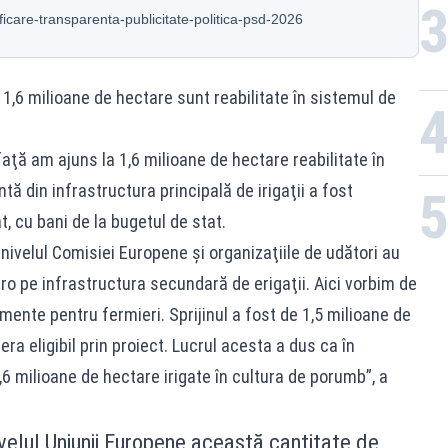
ificare-transparenta-publicitate-politica-psd-2026
, 1,6 milioane de hectare sunt reabilitate în sistemul de
ţă am ajuns la 1,6 milioane de hectare reabilitate în
tă din infrastructura principală de irigaţii a fost
, cu bani de la bugetul de stat.
ivelul Comisiei Europene şi organizaţiile de udători au
uro pe infrastructura secundară de erigaţii. Aici vorbim de
ente pentru fermieri. Sprijinul a fost de 1,5 milioane de
era eligibil prin proiect. Lucrul acesta a dus ca în
 milioane de hectare irigate în cultura de porumb”, a
velul Uniunii Europene această cantitate de