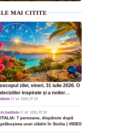
LE MAI CITITE
scopul zilei, vineri, 31 iulie 2026. O
 deciziilor inspirate și a noilor
litate
·
31 iul. 2026, 07:20
puturi. Vezi zodiile vizate
2
Actualitate
-
31 iul. 2026, 07:50
ITALIA: 7 persoane, dispărute după
prăbușirea unei clădiri în Sicilia | VIDEO