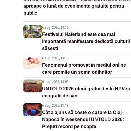
aproape o lună de evenimente gratuite pentru
public
6 aug. 2026, 13:16
Festivalul Haferland este cea mai
importantă manifestare dedicată culturii
săsești
6 aug. 2026, 13:10
Fenomenul promovat în mediul online
care promite un somn odihnitor
6 aug. 2026, 13:03
UNTOLD 2026 oferă gratuit teste HPV și
ecografii de sân
6 aug. 2026, 11:18
Cât a ajuns să coste o cazare la Cluj-
Napoca în weekendul UNTOLD 2026:
Prețuri record pe noapte