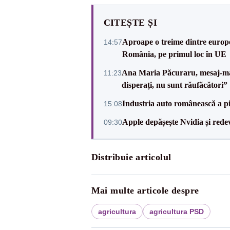
CITEȘTE ȘI
Aproape o treime dintre europe
14:57
România, pe primul loc în UE
Ana Maria Păcuraru, mesaj-man
11:23
disperați, nu sunt răufăcători”
Industria auto românească a pi
15:08
Apple depășește Nvidia și rede
09:30
Distribuie articolul
Mai multe articole despre
agricultura
agricultura PSD