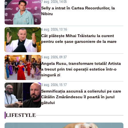
7 aug. 2026, 14:05
Selly a intrat în Cartea Recordurilor, la
Nibiru
6 aug. 2026, 13:16
Cât plătește Mihai Trăistariu la curent
pentru cele șase garsoniere de la mare
5 aug. 2026, 09:37
Angela Rusu, transformare totală! Artista
a trecut prin trei operații estetice într-o
singură zi
3 aug. 2026, 15:17
Semnificația ascunsă a colierului pe care
Cătălin Zmărăndescu îl poartă în jurul
gâtului
LIFESTYLE