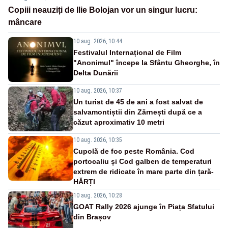
Copiii neauziți de Ilie Bolojan vor un singur lucru:
mâncare
10 aug. 2026, 10:44
Festivalul Internațional de Film
"Anonimul" începe la Sfântu Gheorghe, în
Delta Dunării
10 aug. 2026, 10:37
Un turist de 45 de ani a fost salvat de
salvamontiștii din Zărnești după ce a
căzut aproximativ 10 metri
10 aug. 2026, 10:35
Cupolă de foc peste România. Cod
portocaliu și Cod galben de temperaturi
extrem de ridicate în mare parte din țară-
HĂRȚI
10 aug. 2026, 10:28
GOAT Rally 2026 ajunge în Piața Sfatului
din Brașov