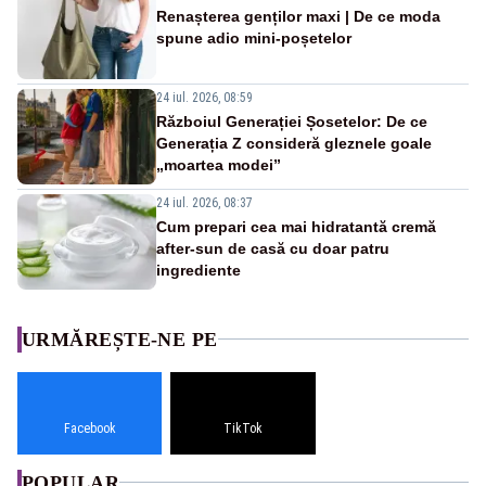
Renașterea genților maxi | De ce moda
spune adio mini-poșetelor
24 iul. 2026, 08:59
Războiul Generației Șosetelor: De ce
Generația Z consideră gleznele goale
„moartea modei”
24 iul. 2026, 08:37
Cum prepari cea mai hidratantă cremă
after-sun de casă cu doar patru
ingrediente
URMĂREȘTE-NE PE
Facebook
TikTok
POPULAR