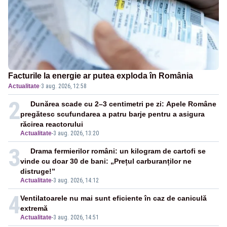
Facturile la energie ar putea exploda în România
Actualitate
·
3 aug. 2026, 12:58
2
Dunărea scade cu 2–3 centimetri pe zi: Apele Române
pregătesc scufundarea a patru barje pentru a asigura
răcirea reactorului
Actualitate
-
3 aug. 2026, 13:20
3
Drama fermierilor români: un kilogram de cartofi se
vinde cu doar 30 de bani: „Prețul carburanților ne
distruge!”
Actualitate
-
3 aug. 2026, 14:12
4
Ventilatoarele nu mai sunt eficiente în caz de caniculă
extremă
Actualitate
-
3 aug. 2026, 14:51