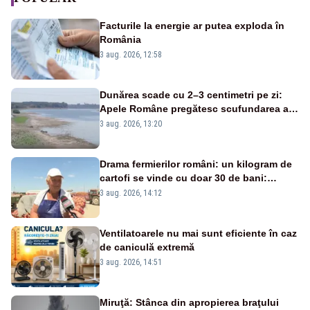
Facturile la energie ar putea exploda în
România
3 aug. 2026, 12:58
Dunărea scade cu 2–3 centimetri pe zi:
Apele Române pregătesc scufundarea a
patru barje pentru a asigura răcirea
3 aug. 2026, 13:20
reactorului
Drama fermierilor români: un kilogram de
cartofi se vinde cu doar 30 de bani:
„Prețul carburanților ne distruge!”
3 aug. 2026, 14:12
Ventilatoarele nu mai sunt eficiente în caz
de caniculă extremă
3 aug. 2026, 14:51
Miruţă: Stânca din apropierea braţului