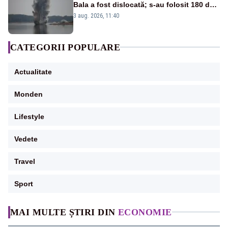
Bala a fost dislocată; s-au folosit 180 de
kilograme de explozibil
3 aug. 2026, 11:40
CATEGORII POPULARE
Actualitate
Monden
Lifestyle
Vedete
Travel
Sport
MAI MULTE ȘTIRI DIN
ECONOMIE