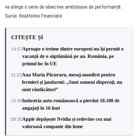
va atinge o serie de obiective ambițioase de performanță.
Sursa: Realitatea Financiara
CITEȘTE ȘI
Aproape o treime dintre europeni nu își permit o
14:57
vacanță de o săptămână pe an. România, pe
primul loc în UE
Ana Maria Păcuraru, mesaj-manifest pentru
11:23
fermieri și jandarmi: „Sunt oameni disperați, nu
sunt răufăcători”
Industria auto românească a pierdut 18.100 de
15:08
angajați în 16 luni
Apple depășește Nvidia și redevine cea mai
09:30
valoroasă companie din lume