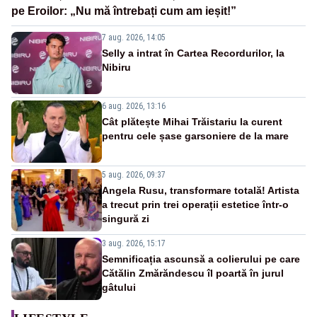
pe Eroilor: „Nu mă întrebați cum am ieșit!”
7 aug. 2026, 14:05
Selly a intrat în Cartea Recordurilor, la
Nibiru
6 aug. 2026, 13:16
Cât plătește Mihai Trăistariu la curent
pentru cele șase garsoniere de la mare
5 aug. 2026, 09:37
Angela Rusu, transformare totală! Artista
a trecut prin trei operații estetice într-o
singură zi
3 aug. 2026, 15:17
Semnificația ascunsă a colierului pe care
Cătălin Zmărăndescu îl poartă în jurul
gâtului