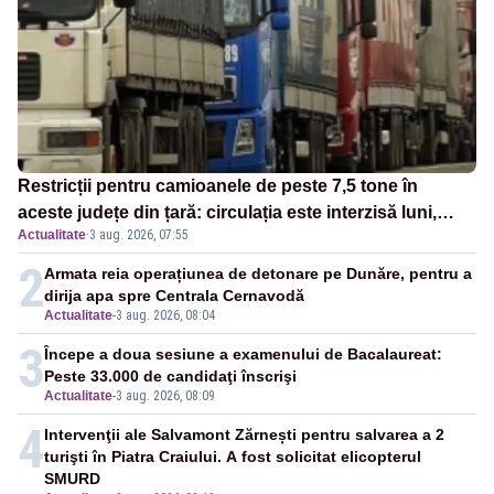
Restricții pentru camioanele de peste 7,5 tone în
aceste județe din țară: circulația este interzisă luni,
Actualitate
·
3 aug. 2026, 07:55
între orele 12:00 și 20:00
2
Armata reia operațiunea de detonare pe Dunăre, pentru a
dirija apa spre Centrala Cernavodă
Actualitate
-
3 aug. 2026, 08:04
3
Începe a doua sesiune a examenului de Bacalaureat:
Peste 33.000 de candidaţi înscrişi
Actualitate
-
3 aug. 2026, 08:09
4
Intervenţii ale Salvamont Zărnești pentru salvarea a 2
turişti în Piatra Craiului. A fost solicitat elicopterul
SMURD