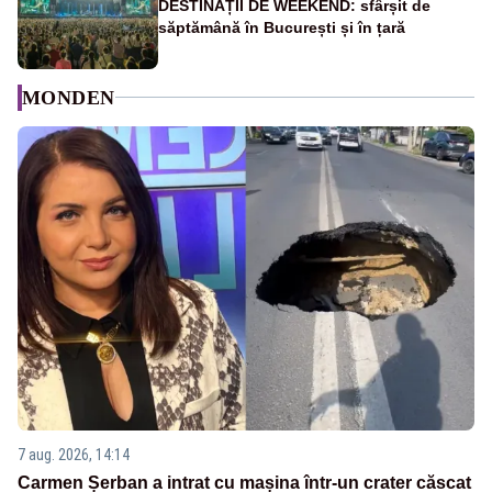
DESTINAȚII DE WEEKEND: sfârșit de
săptămână în București și în țară
MONDEN
7 aug. 2026, 14:14
Carmen Șerban a intrat cu mașina într-un crater căscat