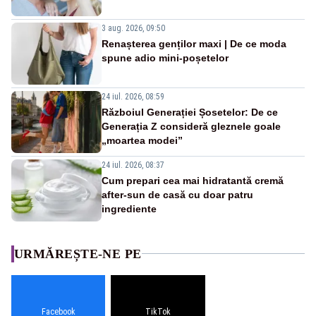
3 aug. 2026, 09:50
Renașterea genților maxi | De ce moda
spune adio mini-poșetelor
24 iul. 2026, 08:59
Războiul Generației Șosetelor: De ce
Generația Z consideră gleznele goale
„moartea modei”
24 iul. 2026, 08:37
Cum prepari cea mai hidratantă cremă
after-sun de casă cu doar patru
ingrediente
URMĂREȘTE-NE PE
Facebook
TikTok