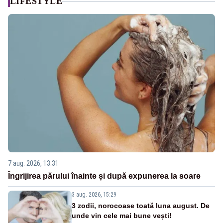
LIFESTYLE
7 aug. 2026, 13:31
Îngrijirea părului înainte și după expunerea la soare
3 aug. 2026, 15:29
3 zodii, norocoase toată luna august. De
unde vin cele mai bune vești!