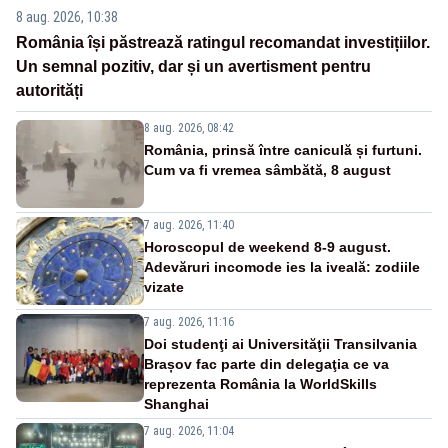
8 aug. 2026, 10:38
România își păstrează ratingul recomandat investițiilor.
Un semnal pozitiv, dar și un avertisment pentru
autorități
8 aug. 2026, 08:42
România, prinsă între caniculă și furtuni.
Cum va fi vremea sâmbătă, 8 august
7 aug. 2026, 11:40
Horoscopul de weekend 8-9 august.
Adevăruri incomode ies la iveală: zodiile
vizate
7 aug. 2026, 11:16
Doi studenţi ai Universităţii Transilvania
Brașov fac parte din delegaţia ce va
reprezenta România la WorldSkills
Shanghai
7 aug. 2026, 11:04