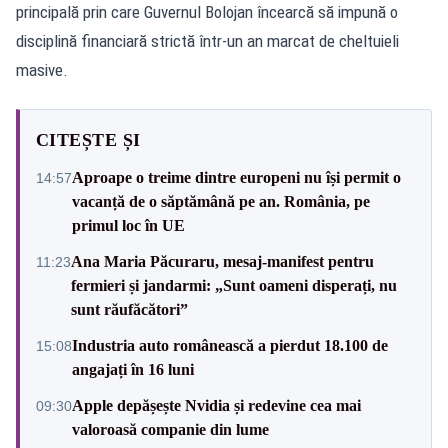
principală prin care Guvernul Bolojan încearcă să impună o
disciplină financiară strictă într-un an marcat de cheltuieli
masive.
CITEȘTE ȘI
Aproape o treime dintre europeni nu își permit o
14:57
vacanță de o săptămână pe an. România, pe
primul loc în UE
Ana Maria Păcuraru, mesaj-manifest pentru
11:23
fermieri și jandarmi: „Sunt oameni disperați, nu
sunt răufăcători”
Industria auto românească a pierdut 18.100 de
15:08
angajați în 16 luni
Apple depășește Nvidia și redevine cea mai
09:30
valoroasă companie din lume