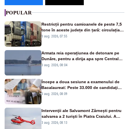
POPULAR
Restricții pentru camioanele de peste 7,5
tone în aceste județe din țară: circulația
este interzisă luni, între orele 12:00 și
3 aug. 2026, 07:55
20:00
Armata reia operațiunea de detonare pe
Dunăre, pentru a dirija apa spre Centrala
Cernavodă
3 aug. 2026, 08:04
Începe a doua sesiune a examenului de
Bacalaureat: Peste 33.000 de candidaţi
înscrişi
3 aug. 2026, 08:09
Intervenţii ale Salvamont Zărnești pentru
salvarea a 2 turişti în Piatra Craiului. A
fost solicitat elicopterul SMURD
3 aug. 2026, 08:13