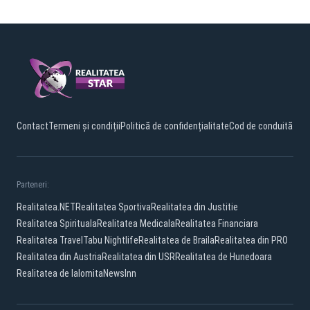
Contact
Termeni și condiții
Politică de confidențialitate
Cod de conduită
Parteneri:
Realitatea.NET
Realitatea Sportiva
Realitatea din Justitie
Realitatea Spirituala
Realitatea Medicala
Realitatea Financiara
Realitatea Travel
Tabu Nightlife
Realitatea de Braila
Realitatea din PRO
Realitatea din Austria
Realitatea din USR
Realitatea de Hunedoara
Realitatea de Ialomita
NewsInn