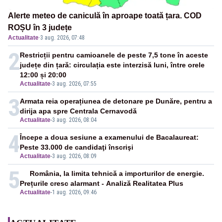
Alerte meteo de caniculă în aproape toată țara. COD
ROȘU în 3 județe
Actualitate
·
3 aug. 2026, 07:48
2
Restricții pentru camioanele de peste 7,5 tone în aceste
județe din țară: circulația este interzisă luni, între orele
12:00 și 20:00
Actualitate
-
3 aug. 2026, 07:55
3
Armata reia operațiunea de detonare pe Dunăre, pentru a
dirija apa spre Centrala Cernavodă
Actualitate
-
3 aug. 2026, 08:04
4
Începe a doua sesiune a examenului de Bacalaureat:
Peste 33.000 de candidaţi înscrişi
Actualitate
-
3 aug. 2026, 08:09
5
România, la limita tehnică a importurilor de energie.
Prețurile cresc alarmant - Analiză Realitatea Plus
Actualitate
-
1 aug. 2026, 09:46