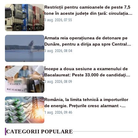
Restricții pentru camioanele de peste 7,5
tone în aceste județe din țară: circulația
este interzisă luni, între orele 12:00 și
3 aug. 2026, 07:55
20:00
Armata reia operațiunea de detonare pe
Dunăre, pentru a dirija apa spre Centrala
Cernavodă
3 aug. 2026, 08:04
Începe a doua sesiune a examenului de
Bacalaureat: Peste 33.000 de candidaţi
înscrişi
3 aug. 2026, 08:09
România, la limita tehnică a importurilor
de energie. Prețurile cresc alarmant -
Analiză Realitatea Plus
1 aug. 2026, 09:46
CATEGORII POPULARE