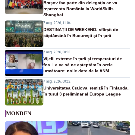
Brașov fac parte din delegaţia ce va
reprezenta România la WorldSkills
Shanghai
7 aug. 2026, 11:04
DESTINAȚII DE WEEKEND: sfârșit de
săptămână în București și în țară
7 aug. 2026, 08:38
Vijelii extreme în țară și temperaturi de
foc. La ce să ne așteptăm în orele
următoare: noile date de la ANM
7 aug. 2026, 08:22
Universitatea Craiova, remiză în Finlanda,
în turul 3 preliminar al Europa League
MONDEN