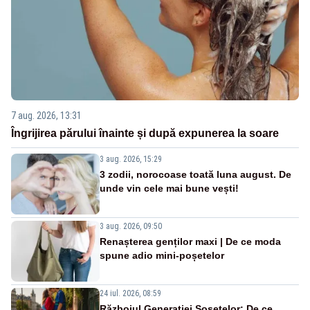
7 aug. 2026, 13:31
Îngrijirea părului înainte și după expunerea la soare
3 aug. 2026, 15:29
3 zodii, norocoase toată luna august. De
unde vin cele mai bune vești!
3 aug. 2026, 09:50
Renașterea genților maxi | De ce moda
spune adio mini-poșetelor
24 iul. 2026, 08:59
Războiul Generației Șosetelor: De ce