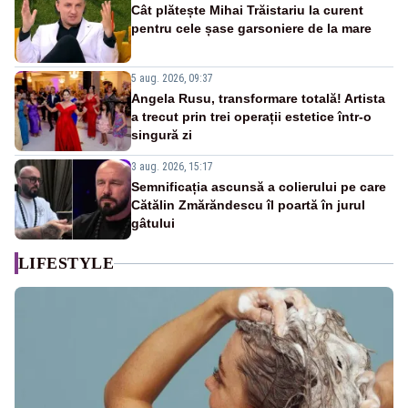
Cât plătește Mihai Trăistariu la curent
pentru cele șase garsoniere de la mare
5 aug. 2026, 09:37
Angela Rusu, transformare totală! Artista
a trecut prin trei operații estetice într-o
singură zi
3 aug. 2026, 15:17
Semnificația ascunsă a colierului pe care
Cătălin Zmărăndescu îl poartă în jurul
gâtului
LIFESTYLE