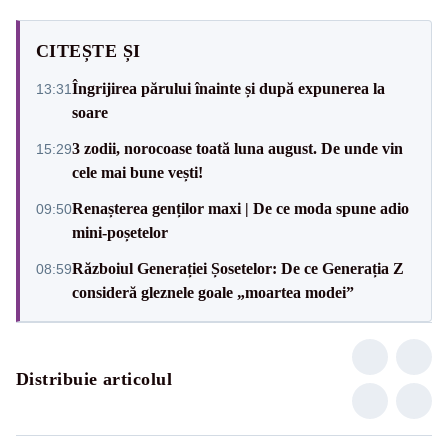
CITEȘTE ȘI
Îngrijirea părului înainte și după expunerea la
13:31
soare
3 zodii, norocoase toată luna august. De unde vin
15:29
cele mai bune vești!
Renașterea genților maxi | De ce moda spune adio
09:50
mini-poșetelor
Războiul Generației Șosetelor: De ce Generația Z
08:59
consideră gleznele goale „moartea modei”
Distribuie articolul