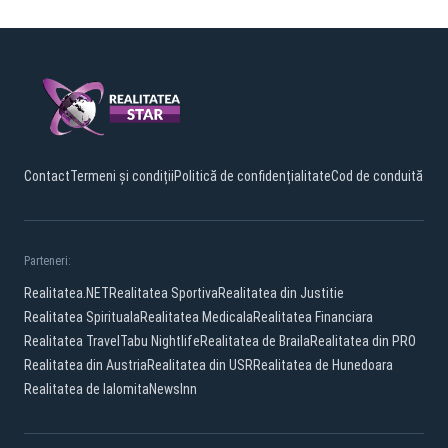
Contact
Termeni și condiții
Politică de confidențialitate
Cod de conduită
Parteneri:
Realitatea.NET
Realitatea Sportiva
Realitatea din Justitie
Realitatea Spirituala
Realitatea Medicala
Realitatea Financiara
Realitatea Travel
Tabu Nightlife
Realitatea de Braila
Realitatea din PRO
Realitatea din Austria
Realitatea din USR
Realitatea de Hunedoara
Realitatea de Ialomita
NewsInn