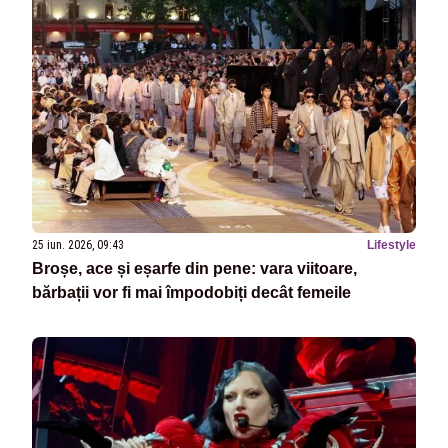
25 iun. 2026, 09:43
Lifestyle
Broșe, ace și eșarfe din pene: vara viitoare,
bărbații vor fi mai împodobiți decât femeile