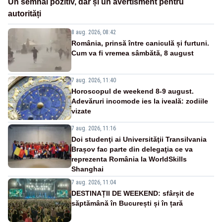
Un semnal pozitiv, dar și un avertisment pentru
autorități
8 aug. 2026, 08:42
România, prinsă între caniculă și furtuni.
Cum va fi vremea sâmbătă, 8 august
7 aug. 2026, 11:40
Horoscopul de weekend 8-9 august.
Adevăruri incomode ies la iveală: zodiile
vizate
7 aug. 2026, 11:16
Doi studenţi ai Universităţii Transilvania
Brașov fac parte din delegaţia ce va
reprezenta România la WorldSkills
Shanghai
7 aug. 2026, 11:04
DESTINAȚII DE WEEKEND: sfârșit de
săptămână în București și în țară