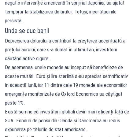
negat o intervenție americană în sprijinul Japoniei, au ajutat
temporar la stabilizarea dolarului. Totuși, incertitudinile
persistă.
Unde se duc banii
Deprecierea dolarului a contribuit la creșterea accentuată a
prețului aurului, care s-a dublat în ultimul an, investitorii
căutând active sigure.
De asemenea, unele monede au început să beneficieze de
aceste mutări. Euro și lira sterlină s-au apreciat semnificativ
în această lună, iar 11 dintre cele 19 monede ale economiilor
emergente monitorizate de Oxford Economics au câștigat
peste 1%.
Există semne că investitorii globali devin mai reticenți față de
SUA. Fonduri de pensii din Olanda și Danemarca au redus
expunerea pe titlurile de stat americane.