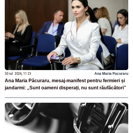
30 iul. 2026, 11:23
Ana Maria Pacuraru
Ana Maria Păcuraru, mesaj-manifest pentru fermieri și
jandarmi: „Sunt oameni disperați, nu sunt răufăcători”