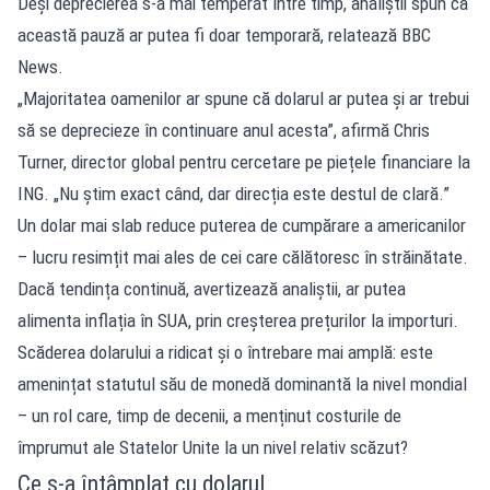
Deși deprecierea s-a mai temperat între timp, analiștii spun că
această pauză ar putea fi doar temporară, relatează BBC
News.
„Majoritatea oamenilor ar spune că dolarul ar putea și ar trebui
să se deprecieze în continuare anul acesta”, afirmă Chris
Turner, director global pentru cercetare pe piețele financiare la
ING. „Nu știm exact când, dar direcția este destul de clară.”
Un dolar mai slab reduce puterea de cumpărare a americanilor
– lucru resimțit mai ales de cei care călătoresc în străinătate.
Dacă tendința continuă, avertizează analiștii, ar putea
alimenta inflația în SUA, prin creșterea prețurilor la importuri.
Scăderea dolarului a ridicat și o întrebare mai amplă: este
amenințat statutul său de monedă dominantă la nivel mondial
– un rol care, timp de decenii, a menținut costurile de
împrumut ale Statelor Unite la un nivel relativ scăzut?
Ce s-a întâmplat cu dolarul