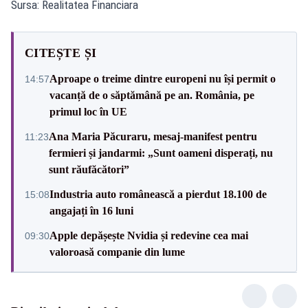
Sursa: Realitatea Financiara
CITEȘTE ȘI
Aproape o treime dintre europeni nu își permit o
14:57
vacanță de o săptămână pe an. România, pe
primul loc în UE
Ana Maria Păcuraru, mesaj-manifest pentru
11:23
fermieri și jandarmi: „Sunt oameni disperați, nu
sunt răufăcători”
Industria auto românească a pierdut 18.100 de
15:08
angajați în 16 luni
Apple depășește Nvidia și redevine cea mai
09:30
valoroasă companie din lume