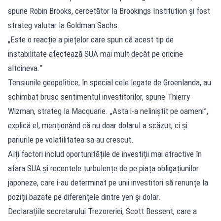
spune Robin Brooks, cercetător la Brookings Institution și fost
strateg valutar la Goldman Sachs.
„Este o reacție a piețelor care spun că acest tip de
instabilitate afectează SUA mai mult decât pe oricine
altcineva.”
Tensiunile geopolitice, în special cele legate de Groenlanda, au
schimbat brusc sentimentul investitorilor, spune Thierry
Wizman, strateg la Macquarie. „Asta i-a neliniștit pe oameni”,
explică el, menționând că nu doar dolarul a scăzut, ci și
pariurile pe volatilitatea sa au crescut.
Alți factori includ oportunitățile de investiții mai atractive în
afara SUA și recentele turbulențe de pe piața obligațiunilor
japoneze, care i-au determinat pe unii investitori să renunțe la
poziții bazate pe diferențele dintre yen și dolar.
Declarațiile secretarului Trezoreriei, Scott Bessent, care a