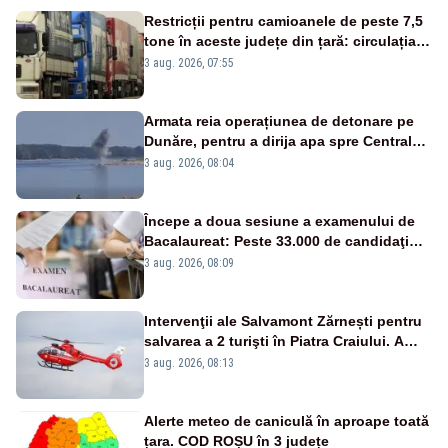
Restricții pentru camioanele de peste 7,5
tone în aceste județe din țară: circulația
este interzisă luni, între orele 12:00 și
3 aug. 2026, 07:55
20:00
Armata reia operațiunea de detonare pe
Dunăre, pentru a dirija apa spre Centrala
Cernavodă
3 aug. 2026, 08:04
Începe a doua sesiune a examenului de
Bacalaureat: Peste 33.000 de candidaţi
înscrişi
3 aug. 2026, 08:09
Intervenţii ale Salvamont Zărnești pentru
salvarea a 2 turişti în Piatra Craiului. A
fost solicitat elicopterul SMURD
3 aug. 2026, 08:13
Alerte meteo de caniculă în aproape toată
țara. COD ROȘU în 3 județe