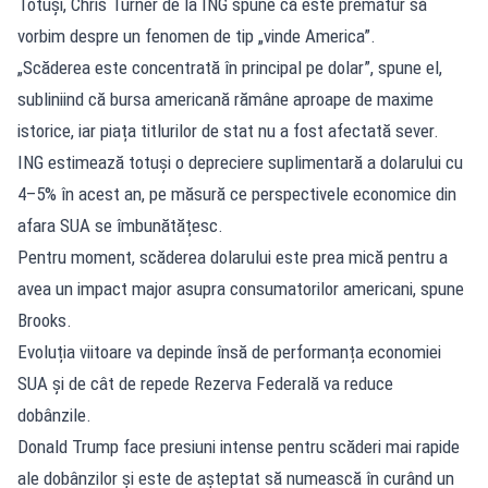
Totuși, Chris Turner de la ING spune că este prematur să
vorbim despre un fenomen de tip „vinde America”.
„Scăderea este concentrată în principal pe dolar”, spune el,
subliniind că bursa americană rămâne aproape de maxime
istorice, iar piața titlurilor de stat nu a fost afectată sever.
ING estimează totuși o depreciere suplimentară a dolarului cu
4–5% în acest an, pe măsură ce perspectivele economice din
afara SUA se îmbunătățesc.
Pentru moment, scăderea dolarului este prea mică pentru a
avea un impact major asupra consumatorilor americani, spune
Brooks.
Evoluția viitoare va depinde însă de performanța economiei
SUA și de cât de repede Rezerva Federală va reduce
dobânzile.
Donald Trump face presiuni intense pentru scăderi mai rapide
ale dobânzilor și este de așteptat să numească în curând un