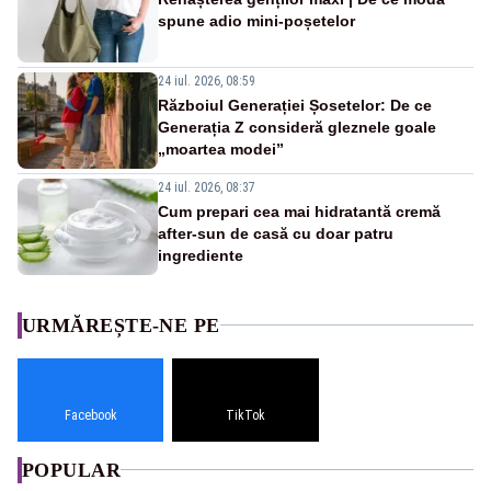
spune adio mini-poșetelor
24 iul. 2026, 08:59
Războiul Generației Șosetelor: De ce
Generația Z consideră gleznele goale
„moartea modei”
24 iul. 2026, 08:37
Cum prepari cea mai hidratantă cremă
after-sun de casă cu doar patru
ingrediente
URMĂREȘTE-NE PE
Facebook
TikTok
POPULAR