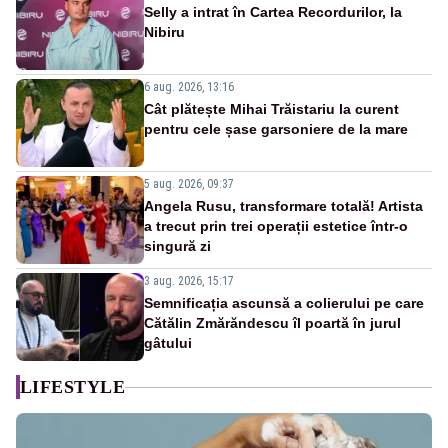
Selly a intrat în Cartea Recordurilor, la
Nibiru
6 aug. 2026, 13:16
Cât plătește Mihai Trăistariu la curent
pentru cele șase garsoniere de la mare
5 aug. 2026, 09:37
Angela Rusu, transformare totală! Artista
a trecut prin trei operații estetice într-o
singură zi
3 aug. 2026, 15:17
Semnificația ascunsă a colierului pe care
Cătălin Zmărăndescu îl poartă în jurul
gâtului
LIFESTYLE