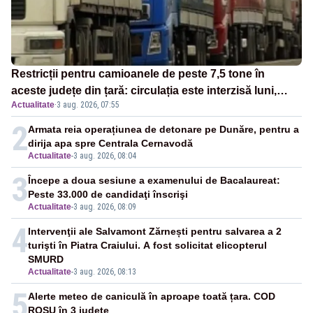
Restricții pentru camioanele de peste 7,5 tone în
aceste județe din țară: circulația este interzisă luni,
Actualitate
·
3 aug. 2026, 07:55
între orele 12:00 și 20:00
2
Armata reia operațiunea de detonare pe Dunăre, pentru a
dirija apa spre Centrala Cernavodă
Actualitate
-
3 aug. 2026, 08:04
3
Începe a doua sesiune a examenului de Bacalaureat:
Peste 33.000 de candidaţi înscrişi
Actualitate
-
3 aug. 2026, 08:09
4
Intervenţii ale Salvamont Zărnești pentru salvarea a 2
turişti în Piatra Craiului. A fost solicitat elicopterul
SMURD
Actualitate
-
3 aug. 2026, 08:13
5
Alerte meteo de caniculă în aproape toată țara. COD
ROȘU în 3 județe