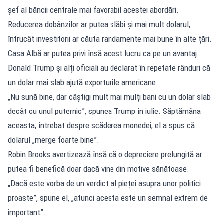
șef al băncii centrale mai favorabil acestei abordări.
Reducerea dobânzilor ar putea slăbi și mai mult dolarul,
întrucât investitorii ar căuta randamente mai bune în alte țări.
Casa Albă ar putea privi însă acest lucru ca pe un avantaj.
Donald Trump și alți oficiali au declarat în repetate rânduri că
un dolar mai slab ajută exporturile americane.
„Nu sună bine, dar câștigi mult mai mulți bani cu un dolar slab
decât cu unul puternic”, spunea Trump în iulie. Săptămâna
aceasta, întrebat despre scăderea monedei, el a spus că
dolarul „merge foarte bine”.
Robin Brooks avertizează însă că o depreciere prelungită ar
putea fi benefică doar dacă vine din motive sănătoase.
„Dacă este vorba de un verdict al pieței asupra unor politici
proaste”, spune el, „atunci acesta este un semnal extrem de
important”.