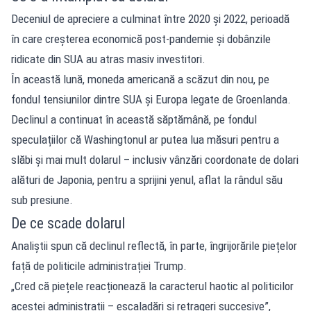
Deceniul de apreciere a culminat între 2020 și 2022, perioadă
în care creșterea economică post-pandemie și dobânzile
ridicate din SUA au atras masiv investitori.
În această lună, moneda americană a scăzut din nou, pe
fondul tensiunilor dintre SUA și Europa legate de Groenlanda.
Declinul a continuat în această săptămână, pe fondul
speculațiilor că Washingtonul ar putea lua măsuri pentru a
slăbi și mai mult dolarul – inclusiv vânzări coordonate de dolari
alături de Japonia, pentru a sprijini yenul, aflat la rândul său
sub presiune.
De ce scade dolarul
Analiștii spun că declinul reflectă, în parte, îngrijorările piețelor
față de politicile administrației Trump.
„Cred că piețele reacționează la caracterul haotic al politicilor
acestei administrații – escaladări și retrageri succesive”,