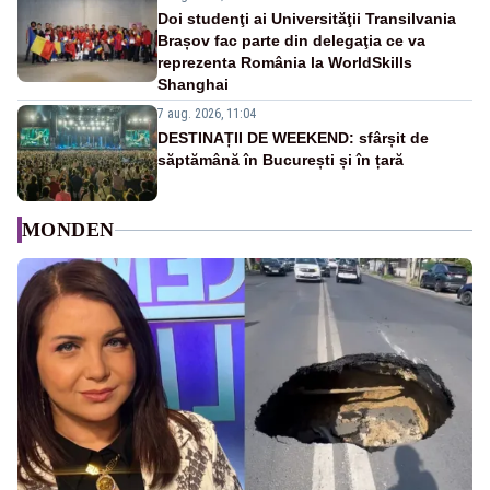
Doi studenţi ai Universităţii Transilvania
Brașov fac parte din delegaţia ce va
reprezenta România la WorldSkills
Shanghai
7 aug. 2026, 11:04
DESTINAȚII DE WEEKEND: sfârșit de
săptămână în București și în țară
MONDEN