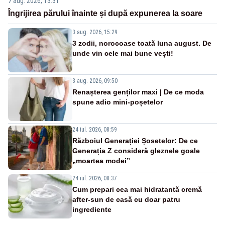
7 aug. 2026, 13:31
Îngrijirea părului înainte și după expunerea la soare
3 aug. 2026, 15:29
3 zodii, norocoase toată luna august. De
unde vin cele mai bune vești!
3 aug. 2026, 09:50
Renașterea genților maxi | De ce moda
spune adio mini-poșetelor
24 iul. 2026, 08:59
Războiul Generației Șosetelor: De ce
Generația Z consideră gleznele goale
„moartea modei”
24 iul. 2026, 08:37
Cum prepari cea mai hidratantă cremă
after-sun de casă cu doar patru
ingrediente