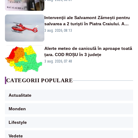
Intervenţii ale Salvamont Zărnești pentru
salvarea a 2 turişti în Piatra Craiului. A
fost solicitat elicopterul SMURD
3 aug. 2026, 08:13
Alerte meteo de caniculă în aproape toată
țara. COD ROȘU în 3 județe
3 aug. 2026, 07:48
CATEGORII POPULARE
Actualitate
Monden
Lifestyle
Vedete