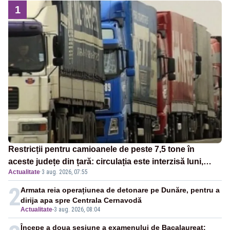
1
Restricții pentru camioanele de peste 7,5 tone în
aceste județe din țară: circulația este interzisă luni,
Actualitate
·
3 aug. 2026, 07:55
între orele 12:00 și 20:00
2
Armata reia operațiunea de detonare pe Dunăre, pentru a
dirija apa spre Centrala Cernavodă
Actualitate
-
3 aug. 2026, 08:04
Începe a doua sesiune a examenului de Bacalaureat: