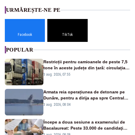
URMĂREȘTE-NE PE
Facebook
TikTok
POPULAR
Restricții pentru camioanele de peste 7,5
tone în aceste județe din țară: circulația
este interzisă luni, între orele 12:00 și
3 aug. 2026, 07:55
20:00
Armata reia operațiunea de detonare pe
Dunăre, pentru a dirija apa spre Centrala
Cernavodă
3 aug. 2026, 08:04
Începe a doua sesiune a examenului de
Bacalaureat: Peste 33.000 de candidaţi
înscrişi
3 aug. 2026, 08:09