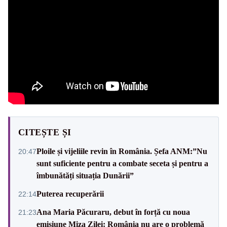
CITEȘTE ȘI
Ploile și vijeliile revin în România. Șefa ANM:”Nu
20:47
sunt suficiente pentru a combate seceta și pentru a
îmbunătăți situația Dunării”
Puterea recuperării
22:14
Ana Maria Păcuraru, debut în forță cu noua
21:23
emisiune Miza Zilei: România nu are o problemă