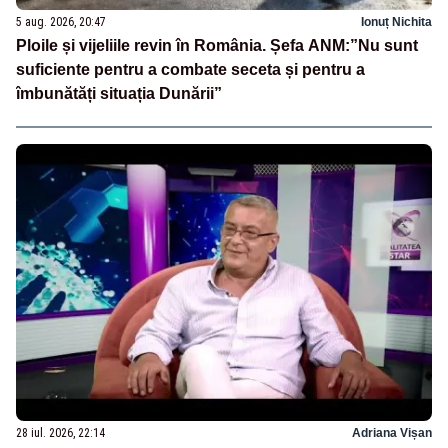
5 aug. 2026, 20:47
Ionuț Nichita
Ploile și vijeliile revin în România. Șefa ANM:”Nu sunt
suficiente pentru a combate seceta și pentru a
îmbunătăți situația Dunării”
28 iul. 2026, 22:14
Adriana Vișan