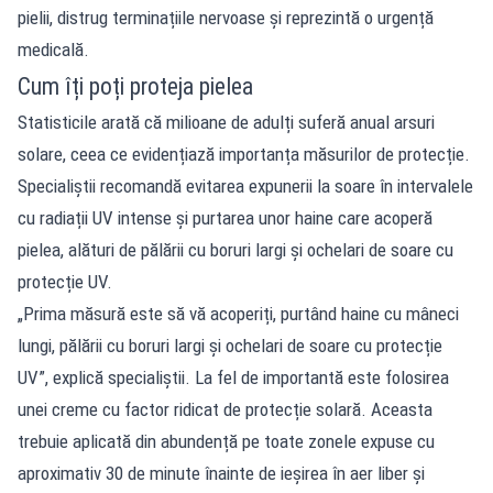
pielii, distrug terminațiile nervoase și reprezintă o urgență
medicală.
Cum îți poți proteja pielea
Statisticile arată că milioane de adulți suferă anual arsuri
solare, ceea ce evidențiază importanța măsurilor de protecție.
Specialiștii recomandă evitarea expunerii la soare în intervalele
cu radiații UV intense și purtarea unor haine care acoperă
pielea, alături de pălării cu boruri largi și ochelari de soare cu
protecție UV.
„Prima măsură este să vă acoperiți, purtând haine cu mâneci
lungi, pălării cu boruri largi și ochelari de soare cu protecție
UV”, explică specialiștii. La fel de importantă este folosirea
unei creme cu factor ridicat de protecție solară. Aceasta
trebuie aplicată din abundență pe toate zonele expuse cu
aproximativ 30 de minute înainte de ieșirea în aer liber și