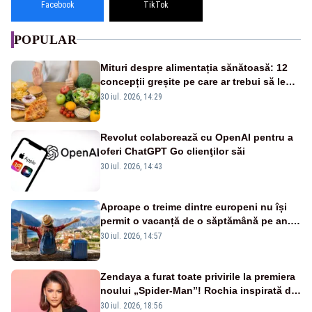
Facebook
TikTok
POPULAR
Mituri despre alimentația sănătoasă: 12
concepții greșite pe care ar trebui să le
lași deoparte
30 iul. 2026, 14:29
Revolut colaborează cu OpenAI pentru a
oferi ChatGPT Go clienţilor săi
30 iul. 2026, 14:43
Aproape o treime dintre europeni nu își
permit o vacanță de o săptămână pe an.
România, pe primul loc în UE
30 iul. 2026, 14:57
Zendaya a furat toate privirile la premiera
noului „Spider-Man”! Rochia inspirată de
pânza de păianjen a făcut senzație
30 iul. 2026, 18:56