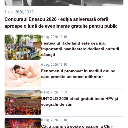
6 aug. 2026, 13:19
Concursul Enescu 2026 - ediția aniversară oferă
aproape o lună de evenimente gratuite pentru public
6 aug. 2026, 13:16
Festivalul Haferland este cea mai
importantă manifestare dedicată culturii
săsești
6 aug. 2026, 13:10
Fenomenul promovat în mediul online
care promite un somn odihnitor
6 aug. 2026, 13:03
UNTOLD 2026 oferă gratuit teste HPV și
ecografii de sân
6 aug. 2026, 11:18
Cât a ajuns să coste o cazare la Cluj-