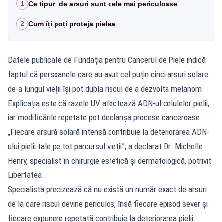
Ce tipuri de arsuri sunt cele mai periculoase
1
Cum îți poți proteja pielea
2
Datele publicate de Fundația pentru Cancerul de Piele indică
faptul că persoanele care au avut cel puțin cinci arsuri solare
de-a lungul vieții își pot dubla riscul de a dezvolta melanom.
Explicația este că razele UV afectează ADN-ul celulelor pielii,
iar modificările repetate pot declanșa procese canceroase.
„Fiecare arsură solară intensă contribuie la deteriorarea ADN-
ului pielii tale pe tot parcursul vieții”, a declarat Dr. Michelle
Henry, specialist în chirurgie estetică și dermatologică, potrivit
Libertatea.
Specialista precizează că nu există un număr exact de arsuri
de la care riscul devine periculos, însă fiecare episod sever și
fiecare expunere repetată contribuie la deteriorarea pielii.