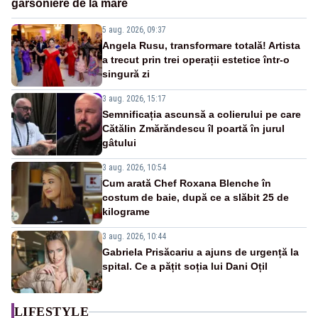
garsoniere de la mare
5 aug. 2026, 09:37
Angela Rusu, transformare totală! Artista
a trecut prin trei operații estetice într-o
singură zi
3 aug. 2026, 15:17
Semnificația ascunsă a colierului pe care
Cătălin Zmărăndescu îl poartă în jurul
gâtului
3 aug. 2026, 10:54
Cum arată Chef Roxana Blenche în
costum de baie, după ce a slăbit 25 de
kilograme
3 aug. 2026, 10:44
Gabriela Prisăcariu a ajuns de urgență la
spital. Ce a pățit soția lui Dani Oțil
LIFESTYLE