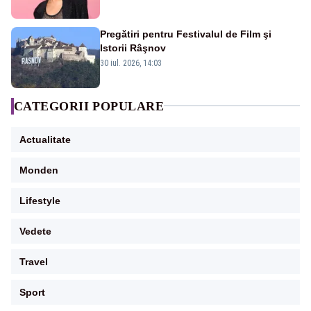
Pregătiri pentru Festivalul de Film şi
Istorii Râşnov
30 iul. 2026, 14:03
CATEGORII POPULARE
Actualitate
Monden
Lifestyle
Vedete
Travel
Sport