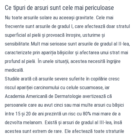
Ce tipuri de arsuri sunt cele mai periculoase
Nu toate arsurile solare au aceeași gravitate. Cele mai
frecvente sunt arsurile de gradul I, care afectează doar stratul
superficial al pielii și provoacă înroșire, usturime și
sensibilitate.Mult mai serioase sunt arsurile de gradul al II-lea,
caracterizate prin apariția bășicilor și afectarea unui strat mai
profund al pielii. În unele situații, acestea necesită îngrijire
medicală.
Studiile arată că arsurile severe suferite în copilărie cresc
riscul apariției carcinomului cu celule scuamoase, iar
Academia Americană de Dermatologie avertizează că
persoanele care au avut cinci sau mai multe arsuri cu bășici
între 15 și 20 de ani prezintă un risc cu 80% mai mare de a
dezvolta melanom. Există și arsuri de gradul al III-lea, însă
acestea sunt extrem de rare. Ele afectează toate straturile