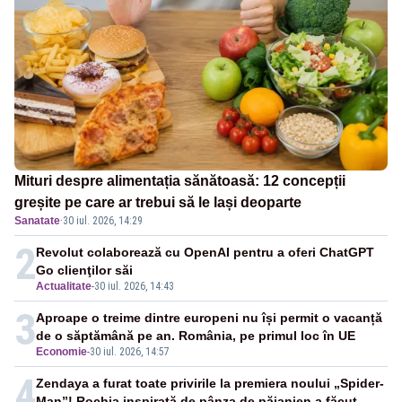
Mituri despre alimentația sănătoasă: 12 concepții
greșite pe care ar trebui să le lași deoparte
Sanatate
·
30 iul. 2026, 14:29
2
Revolut colaborează cu OpenAI pentru a oferi ChatGPT
Go clienţilor săi
Actualitate
-
30 iul. 2026, 14:43
3
Aproape o treime dintre europeni nu își permit o vacanță
de o săptămână pe an. România, pe primul loc în UE
Economie
-
30 iul. 2026, 14:57
4
Zendaya a furat toate privirile la premiera noului „Spider-
Man”! Rochia inspirată de pânza de păianjen a făcut