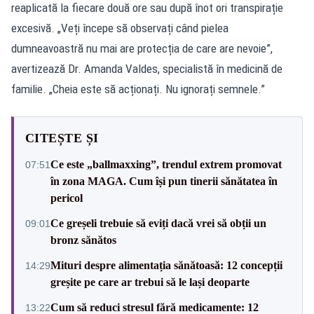
reaplicată la fiecare două ore sau după înot ori transpirație
excesivă. „Veți începe să observați când pielea
dumneavoastră nu mai are protecția de care are nevoie”,
avertizează Dr. Amanda Valdes, specialistă în medicină de
familie. „Cheia este să acționați. Nu ignorați semnele.”
CITEȘTE ȘI
Ce este „ballmaxxing”, trendul extrem promovat
07:51
în zona MAGA. Cum își pun tinerii sănătatea în
pericol
Ce greșeli trebuie să eviți dacă vrei să obții un
09:01
bronz sănătos
Mituri despre alimentația sănătoasă: 12 concepții
14:29
greșite pe care ar trebui să le lași deoparte
Cum să reduci stresul fără medicamente: 12
13:22