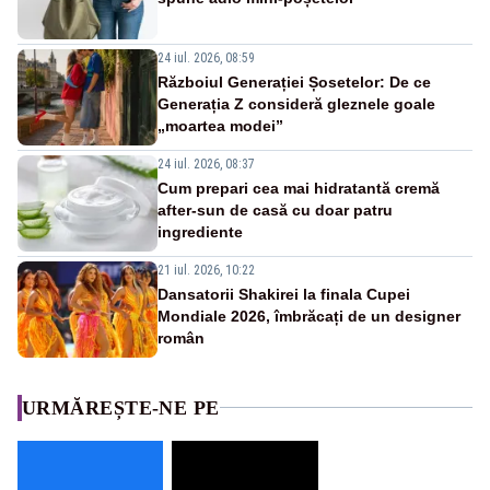
24 iul. 2026, 08:59
Războiul Generației Șosetelor: De ce
Generația Z consideră gleznele goale
„moartea modei”
24 iul. 2026, 08:37
Cum prepari cea mai hidratantă cremă
after-sun de casă cu doar patru
ingrediente
21 iul. 2026, 10:22
Dansatorii Shakirei la finala Cupei
Mondiale 2026, îmbrăcați de un designer
român
URMĂREȘTE-NE PE