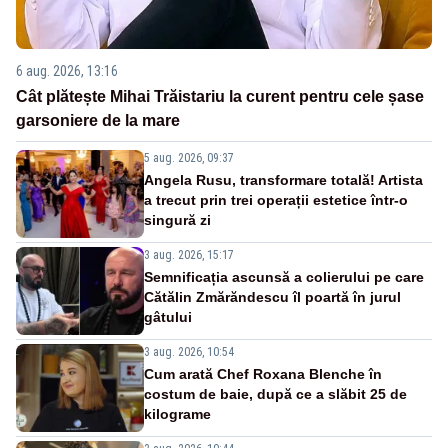
6 aug. 2026, 13:16
Cât plătește Mihai Trăistariu la curent pentru cele șase
garsoniere de la mare
5 aug. 2026, 09:37
Angela Rusu, transformare totală! Artista
a trecut prin trei operații estetice într-o
singură zi
3 aug. 2026, 15:17
Semnificația ascunsă a colierului pe care
Cătălin Zmărăndescu îl poartă în jurul
gâtului
3 aug. 2026, 10:54
Cum arată Chef Roxana Blenche în
costum de baie, după ce a slăbit 25 de
kilograme