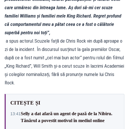
care urmăresc din întreaga lume. Aș dori să-mi cer scuze
familiei Williams și familiei mele King Richard. Regret profund
că comportamentul meu a pătat ceea ce a fost o călătorie
superbă pentru noi toți”,
a spus actorul.Scuzele față de Chris Rock vin după aproape o
zi de la incident. În discursul susținut la gala premiilor Oscar,
după ce a fost numit „cel mai bun actor” pentru rolul din filmul
„King Richard”, Will Smith și-a cerut scuze în lacrimi Academiei
și colegilor nominalizați, fără să pronunțe numele lui Chris
Rock.
CITEȘTE ȘI
Selly a dat afară un agent de pază de la Nibiru.
13:41
Tânărul a povestit motivul în mediul online