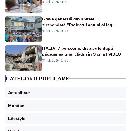
31 iul. 2026, 08:30
Greva generală din spitale,
suspendată.”Proiectul actual al legii
salarizării nu mai există pentru noi”
31 iul. 2026, 08:37
ITALIA: 7 persoane, dispărute după
prăbușirea unei clădiri în Sicilia | VIDEO
31 iul. 2026, 07:50
CATEGORII POPULARE
Actualitate
Monden
Lifestyle