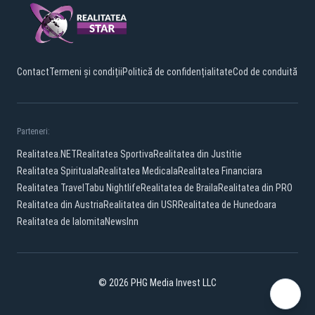
Contact
Termeni și condiții
Politică de confidențialitate
Cod de conduită
Parteneri:
Realitatea.NET
Realitatea Sportiva
Realitatea din Justitie
Realitatea Spirituala
Realitatea Medicala
Realitatea Financiara
Realitatea Travel
Tabu Nightlife
Realitatea de Braila
Realitatea din PRO
Realitatea din Austria
Realitatea din USR
Realitatea de Hunedoara
Realitatea de Ialomita
NewsInn
© 2026 PHG Media Invest LLC
Facebook
TikTok