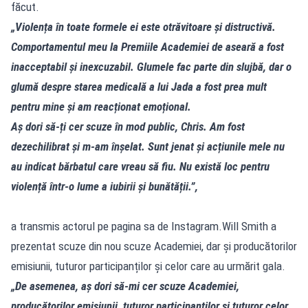
făcut.
„Violența în toate formele ei este otrăvitoare și distructivă.
Comportamentul meu la Premiile Academiei de aseară a fost
inacceptabil și inexcuzabil. Glumele fac parte din slujbă, dar o
glumă despre starea medicală a lui Jada a fost prea mult
pentru mine și am reacționat emoțional.
Aș dori să-ți cer scuze în mod public, Chris. Am fost
dezechilibrat și m-am înșelat. Sunt jenat și acțiunile mele nu
au indicat bărbatul care vreau să fiu. Nu există loc pentru
violență într-o lume a iubirii și bunătății.”,
a transmis actorul pe pagina sa de Instagram.Will Smith a
prezentat scuze din nou scuze Academiei, dar și producătorilor
emisiunii, tuturor participanților și celor care au urmărit gala.
„De asemenea, aș dori să-mi cer scuze Academiei,
producătorilor emisiunii, tuturor participanților și tuturor celor