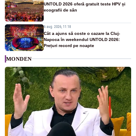
UNTOLD 2026 oferă gratuit teste HPV și
ecografii de sân
6 aug. 2026, 11:18
Cât a ajuns să coste o cazare la Cluj-
Napoca în weekendul UNTOLD 2026:
Prețuri record pe noapte
MONDEN