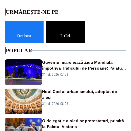
URMĂREȘTE-NE PE
Facebook
TikTok
POPULAR
Guvernul marchează Ziua Mondială
împotriva Traficului de Persoane: Palatul
Victoria, iluminat în albastru
31 iul. 2026, 07:58
Noul Cod al urbanismului, adoptat de
aleși
31 iul. 2026, 08:03
O delegație a oierilor protestatari, primită
la Palatul Victoria