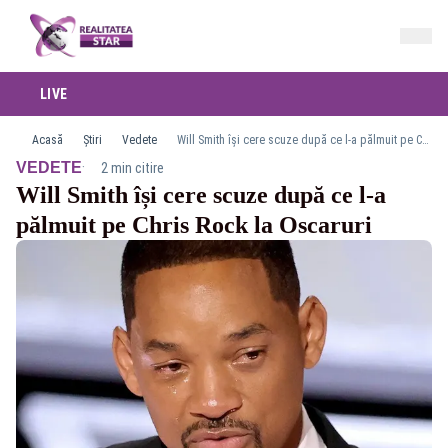
LIVE
Acasă
Știri
Vedete
Will Smith își cere scuze după ce l-a pălmuit pe Chris Rock la Oscaruri
·
VEDETE
2 min citire
Will Smith își cere scuze după ce l-a
pălmuit pe Chris Rock la Oscaruri