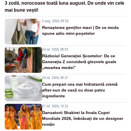
3 zodii, norocoase toată luna august. De unde vin cele
mai bune vești!
3 aug. 2026, 09:50
Renașterea genților maxi | De ce moda
spune adio mini-poșetelor
24 iul. 2026, 08:59
Războiul Generației Șosetelor: De ce
Generația Z consideră gleznele goale
„moartea modei”
24 iul. 2026, 08:37
Cum prepari cea mai hidratantă cremă
after-sun de casă cu doar patru
ingrediente
21 iul. 2026, 10:22
Dansatorii Shakirei la finala Cupei
Mondiale 2026, îmbrăcați de un designer
român