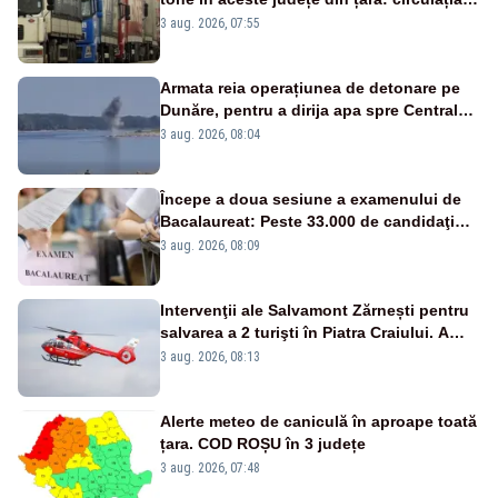
este interzisă luni, între orele 12:00 și
3 aug. 2026, 07:55
20:00
Armata reia operațiunea de detonare pe
Dunăre, pentru a dirija apa spre Centrala
Cernavodă
3 aug. 2026, 08:04
Începe a doua sesiune a examenului de
Bacalaureat: Peste 33.000 de candidaţi
înscrişi
3 aug. 2026, 08:09
Intervenţii ale Salvamont Zărnești pentru
salvarea a 2 turişti în Piatra Craiului. A
fost solicitat elicopterul SMURD
3 aug. 2026, 08:13
Alerte meteo de caniculă în aproape toată
țara. COD ROȘU în 3 județe
3 aug. 2026, 07:48