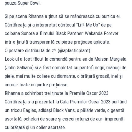
pauza Super Bowl.
Și pe scena Rihanna a ținut să se mândrească cu burtica ei.
Cântăreața și-a interpretat cântecul “Lift Me Up” de pe
coloana Sonora a filmului Black Panther: Wakanda Forever
într-o ținută transparentă cu pietre prețioase aplicate.
O postare distribuită de 🌱 (@aplasticplant)
Look-ul a fost făcut la comandă pentru ea de Maison Margiela
(John Galliano) și a fost completat cu pantofi negri, mănuși de
piele, mai multe coliere cu diamante, o brățară groasă, inel și
cercei- toate cu pietre prețioase.
Rihanna a schimbat trei ținute la Premiile Oscar 2023
Cântăreața s-a prezentat la Gala Premiilor Oscar 2023 purtând
un tricou Eagles, adidași Black Vans, o pălărie verde, o geantă
asortată, ochelari de soare și cercei rotunzi de aur- împreună
cu brățară și un colier asortate.