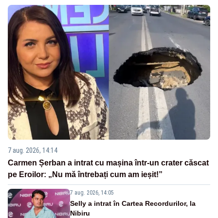
7 aug. 2026, 14:14
Carmen Șerban a intrat cu mașina într-un crater căscat
pe Eroilor: „Nu mă întrebați cum am ieșit!”
7 aug. 2026, 14:05
Selly a intrat în Cartea Recordurilor, la
Nibiru