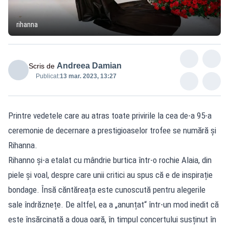
rihanna
Andreea Damian
Scris de
Publicat:
13 mar. 2023, 13:27
Printre vedetele care au atras toate privirile la cea de-a 95-a
ceremonie de decernare a prestigioaselor trofee se numără și
Rihanna.
Rihanno și-a etalat cu mândrie burtica într-o rochie Alaia, din
piele și voal, despre care unii critici au spus că e de inspirație
bondage. Însă căntăreața este cunoscută pentru alegerile
sale îndrăznețe. De altfel, ea a „anunțat“ într-un mod inedit că
este însărcinată a doua oară, în timpul concertului susținut în