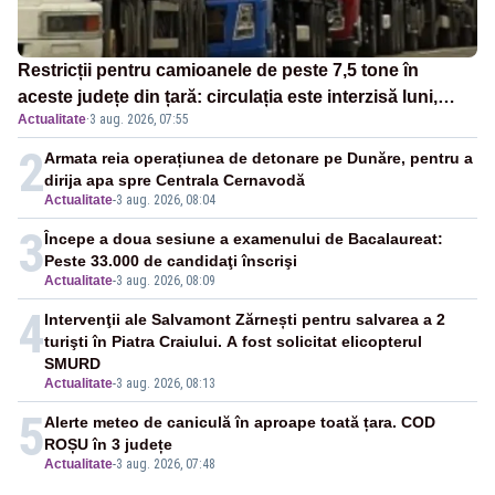
Restricții pentru camioanele de peste 7,5 tone în
aceste județe din țară: circulația este interzisă luni,
Actualitate
·
3 aug. 2026, 07:55
între orele 12:00 și 20:00
2
Armata reia operațiunea de detonare pe Dunăre, pentru a
dirija apa spre Centrala Cernavodă
Actualitate
-
3 aug. 2026, 08:04
3
Începe a doua sesiune a examenului de Bacalaureat:
Peste 33.000 de candidaţi înscrişi
Actualitate
-
3 aug. 2026, 08:09
4
Intervenţii ale Salvamont Zărnești pentru salvarea a 2
turişti în Piatra Craiului. A fost solicitat elicopterul
SMURD
Actualitate
-
3 aug. 2026, 08:13
5
Alerte meteo de caniculă în aproape toată țara. COD
ROȘU în 3 județe
Actualitate
-
3 aug. 2026, 07:48