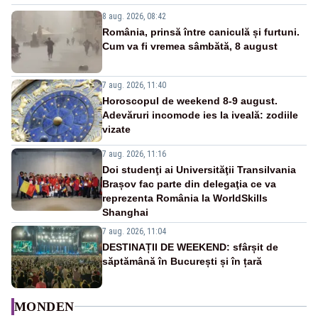
8 aug. 2026, 08:42
România, prinsă între caniculă și furtuni.
Cum va fi vremea sâmbătă, 8 august
7 aug. 2026, 11:40
Horoscopul de weekend 8-9 august.
Adevăruri incomode ies la iveală: zodiile
vizate
7 aug. 2026, 11:16
Doi studenţi ai Universităţii Transilvania
Brașov fac parte din delegaţia ce va
reprezenta România la WorldSkills
Shanghai
7 aug. 2026, 11:04
DESTINAȚII DE WEEKEND: sfârșit de
săptămână în București și în țară
MONDEN