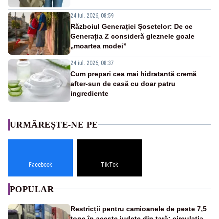
24 iul. 2026, 08:59
Războiul Generației Șosetelor: De ce
Generația Z consideră gleznele goale
„moartea modei”
24 iul. 2026, 08:37
Cum prepari cea mai hidratantă cremă
after-sun de casă cu doar patru
ingrediente
URMĂREȘTE-NE PE
Facebook
TikTok
POPULAR
Restricții pentru camioanele de peste 7,5
tone în aceste județe din țară: circulația