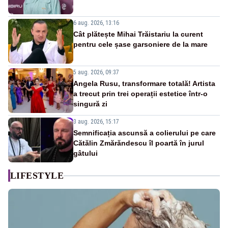
6 aug. 2026, 13:16
Cât plătește Mihai Trăistariu la curent
pentru cele șase garsoniere de la mare
5 aug. 2026, 09:37
Angela Rusu, transformare totală! Artista
a trecut prin trei operații estetice într-o
singură zi
3 aug. 2026, 15:17
Semnificația ascunsă a colierului pe care
Cătălin Zmărăndescu îl poartă în jurul
gâtului
LIFESTYLE