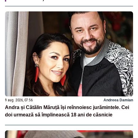
9 aug. 2026, 07:56
Andreea Damian
Andra și Cătălin Măruță își reînnoiesc jurămintele. Cei
doi urmează să împlinească 18 ani de căsnicie