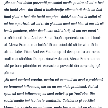
„Nu am fost deloc prezentă pe social media pentru că mi-a fost
rău toată ziua. Am făcut o toxiinfecție alimentară de la un fast-
food și mi-a fost rău toată noaptea. Astăzi am fost la spital să-
mi fac o perfuzie să-mi revin și acum sunt mai bine și am zis să
ies la plimbare, chiar dacă este urât afară, să iau aer curat”,
a mărturisit fiica Andreei Esca.După experiența cu fast food-
ul, Alexia Eram e mai hotărâtă ca niciodată să fie atentă la
alimentație. Fiica Andreei Esca a optat deja pentru un meniu
mult mai sănătos.De aproximativ doi ani, Alexia Eram nu mai
stă pe banii părinților ei. Aceasta a povestit din ce-și câștigă
pâinea:
„Eu sunt content creator, pentru că oamenii au avut o problemă
cu termenul influencer, dar eu nu am nicio problemă. Pot să
spun că sunt influencer, eu sunt activă și pe YouTube. Din
social media îmi iau toate veniturile. Colaborez și cu Alist
Magazine, revista mamei mele, unde fac o pagină de shopping,