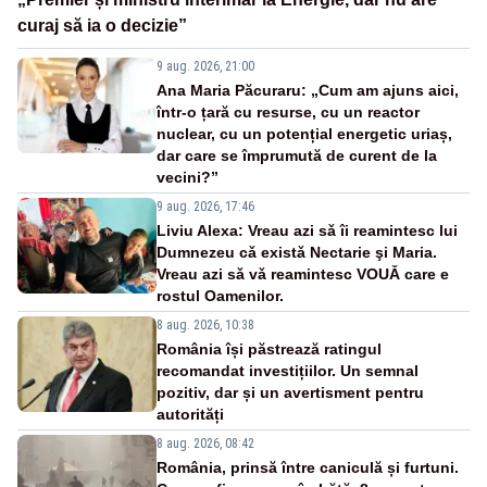
curaj să ia o decizie”
9 aug. 2026, 21:00
Ana Maria Păcuraru: „Cum am ajuns aici,
într-o țară cu resurse, cu un reactor
nuclear, cu un potențial energetic uriaș,
dar care se împrumută de curent de la
vecini?”
9 aug. 2026, 17:46
Liviu Alexa: Vreau azi sǎ îi reamintesc lui
Dumnezeu cǎ existǎ Nectarie şi Maria.
Vreau azi sǎ vǎ reamintesc VOUǍ care e
rostul Oamenilor.
8 aug. 2026, 10:38
România își păstrează ratingul
recomandat investițiilor. Un semnal
pozitiv, dar și un avertisment pentru
autorități
8 aug. 2026, 08:42
România, prinsă între caniculă și furtuni.