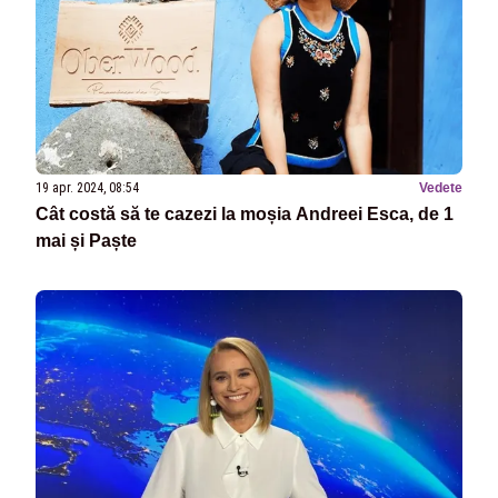
19 apr. 2024, 08:54
Vedete
Cât costă să te cazezi la moșia Andreei Esca, de 1
mai și Paște