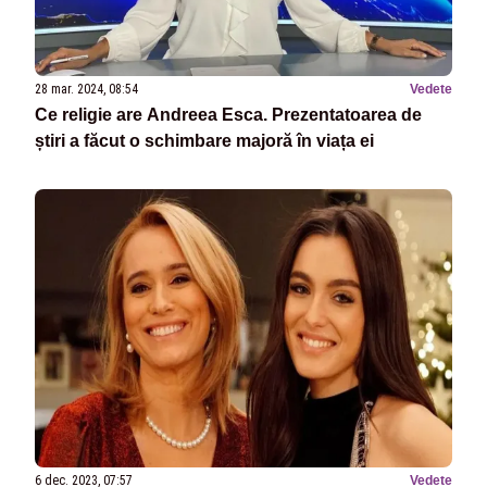
28 mar. 2024, 08:54
Vedete
Ce religie are Andreea Esca. Prezentatoarea de
știri a făcut o schimbare majoră în viața ei
6 dec. 2023, 07:57
Vedete