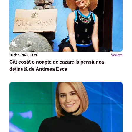
30 dec. 2022, 11:28
Vedete
Cât costă o noapte de cazare la pensiunea
deținută de Andreea Esca