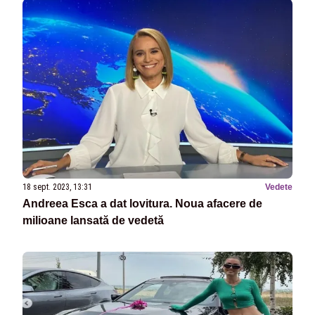
18 sept. 2023, 13:31
Vedete
Andreea Esca a dat lovitura. Noua afacere de
milioane lansată de vedetă