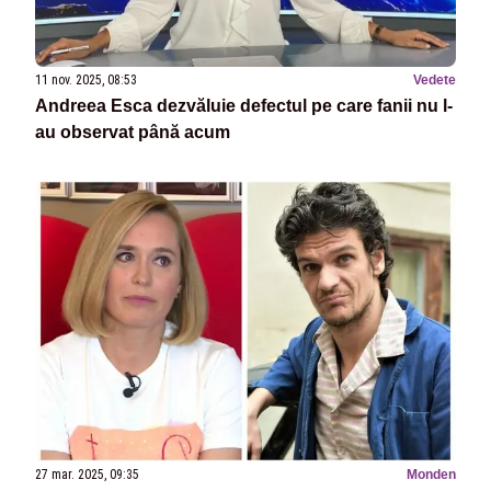
11 nov. 2025, 08:53
Vedete
Andreea Esca dezvăluie defectul pe care fanii nu l-
au observat până acum
27 mar. 2025, 09:35
Monden