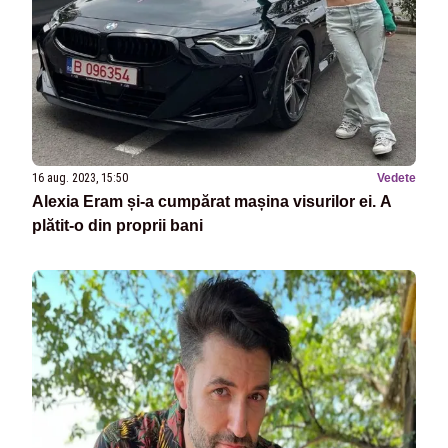
16 aug. 2023, 15:50
Vedete
Alexia Eram și-a cumpărat mașina visurilor ei. A
plătit-o din proprii bani