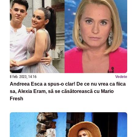
8 feb. 2023, 14:16
Vedete
Andreea Esca a spus-o clar! De ce nu vrea ca fiica
sa, Alexia Eram, să se căsătorească cu Mario
Fresh