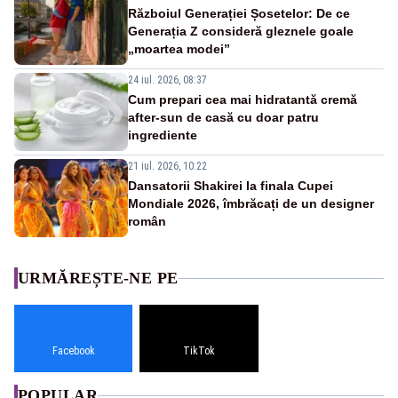
Războiul Generației Șosetelor: De ce
Generația Z consideră gleznele goale
„moartea modei”
24 iul. 2026, 08:37
Cum prepari cea mai hidratantă cremă
after-sun de casă cu doar patru
ingrediente
21 iul. 2026, 10:22
Dansatorii Shakirei la finala Cupei
Mondiale 2026, îmbrăcați de un designer
român
URMĂREȘTE-NE PE
Facebook
TikTok
POPULAR