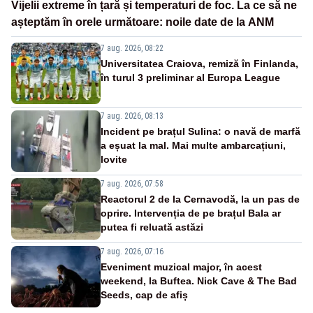
Vijelii extreme în țară și temperaturi de foc. La ce să ne
așteptăm în orele următoare: noile date de la ANM
7 aug. 2026, 08:22
Universitatea Craiova, remiză în Finlanda,
în turul 3 preliminar al Europa League
7 aug. 2026, 08:13
Incident pe brațul Sulina: o navă de marfă
a eșuat la mal. Mai multe ambarcațiuni,
lovite
7 aug. 2026, 07:58
Reactorul 2 de la Cernavodă, la un pas de
oprire. Intervenția de pe brațul Bala ar
putea fi reluată astăzi
7 aug. 2026, 07:16
Eveniment muzical major, în acest
weekend, la Buftea. Nick Cave & The Bad
Seeds, cap de afiș