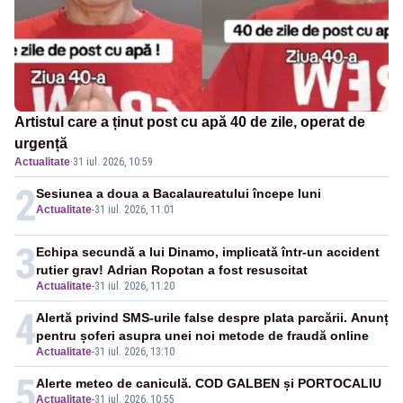
Artistul care a ținut post cu apă 40 de zile, operat de
urgență
Actualitate
·
31 iul. 2026, 10:59
2
Sesiunea a doua a Bacalaureatului începe luni
Actualitate
-
31 iul. 2026, 11:01
3
Echipa secundă a lui Dinamo, implicată într-un accident
rutier grav! Adrian Ropotan a fost resuscitat
Actualitate
-
31 iul. 2026, 11:20
4
Alertă privind SMS-urile false despre plata parcării. Anunț
pentru șoferi asupra unei noi metode de fraudă online
Actualitate
-
31 iul. 2026, 13:10
5
Alerte meteo de caniculă. COD GALBEN și PORTOCALIU
Actualitate
-
31 iul. 2026, 10:55