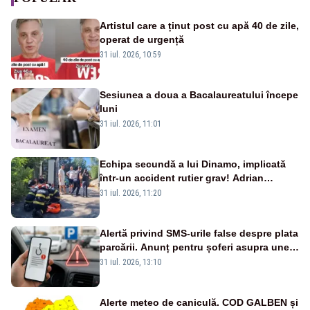
Artistul care a ținut post cu apă 40 de zile,
operat de urgență
31 iul. 2026, 10:59
Sesiunea a doua a Bacalaureatului începe
luni
31 iul. 2026, 11:01
Echipa secundă a lui Dinamo, implicată
într-un accident rutier grav! Adrian
Ropotan a fost resuscitat
31 iul. 2026, 11:20
Alertă privind SMS-urile false despre plata
parcării. Anunț pentru șoferi asupra unei
noi metode de fraudă online
31 iul. 2026, 13:10
Alerte meteo de caniculă. COD GALBEN și