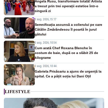
Angela Rusu, transformare totală! Artista
a trecut prin trei operații estetice într-o
singură zi
3 aug. 2026, 15:17
Semnificația ascunsă a colierului pe care
Cătălin Zmărăndescu îl poartă în jurul
gâtului
3 aug. 2026, 10:54
Cum arată Chef Roxana Blenche în
costum de baie, după ce a slăbit 25 de
kilograme
3 aug. 2026, 10:44
Gabriela Prisăcariu a ajuns de urgență la
spital. Ce a pățit soția lui Dani Oțil
LIFESTYLE