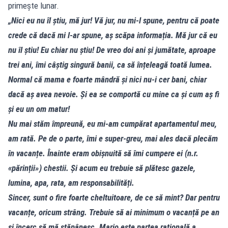
primeşte lunar.
„Nici eu nu îl știu, mă jur! Vă jur, nu mi-l spune, pentru că poate
crede că dacă mi l-ar spune, aș scăpa informația. Mă jur că eu
nu îl știu! Eu chiar nu știu! De vreo doi ani și jumătate, aproape
trei ani, îmi câștig singură banii, ca să înțeleagă toată lumea.
Normal că mama e foarte mândră și nici nu-i cer bani, chiar
dacă aș avea nevoie. Și ea se comportă cu mine ca și cum aș fi
și eu un om matur!
Nu mai stăm împreună, eu mi-am cumpărat apartamentul meu,
am rată. Pe de o parte, îmi e super-greu, mai ales dacă plecăm
în vacanțe. Înainte eram obișnuită să îmi cumpere ei (n.r.
«părinții») chestii. Și acum eu trebuie să plătesc gazele,
lumina, apa, rata, am responsabilități.
Sincer, sunt o fire foarte cheltuitoare, de ce să mint? Dar pentru
vacanțe, oricum strâng. Trebuie să ai minimum o vacanță pe an
și încerc să mă stăpânesc. Mario este partea rațională a