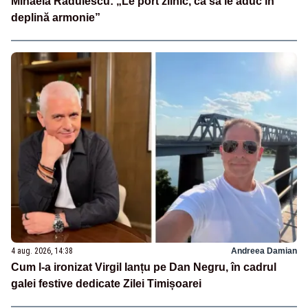
Mihaela Rădulescu: „Le port zilnic, ca să le aduc în
deplină armonie”
4 aug. 2026, 14:38
Andreea Damian
Cum l-a ironizat Virgil Ianțu pe Dan Negru, în cadrul
galei festive dedicate Zilei Timișoarei