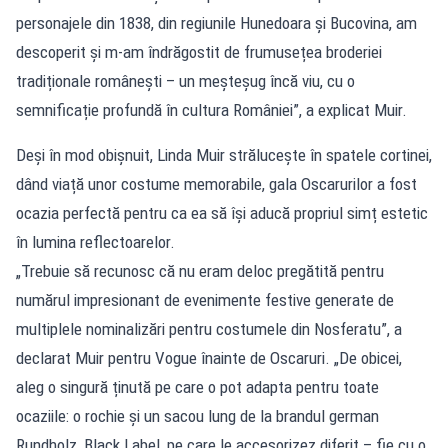
personajele din 1838, din regiunile Hunedoara și Bucovina, am
descoperit și m-am îndrăgostit de frumusețea broderiei
tradiționale românești – un meșteșug încă viu, cu o
semnificație profundă în cultura României”, a explicat Muir.
Deși în mod obișnuit, Linda Muir strălucește în spatele cortinei,
dând viață unor costume memorabile, gala Oscarurilor a fost
ocazia perfectă pentru ca ea să își aducă propriul simț estetic
în lumina reflectoarelor.
„Trebuie să recunosc că nu eram deloc pregătită pentru
numărul impresionant de evenimente festive generate de
multiplele nominalizări pentru costumele din Nosferatu”, a
declarat Muir pentru Vogue înainte de Oscaruri. „De obicei,
aleg o singură ținută pe care o pot adapta pentru toate
ocaziile: o rochie și un sacou lung de la brandul german
Rundholz, Black Label, pe care le accesorizez diferit – fie cu o