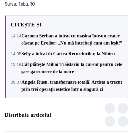
Sursa: Tabu.RO
CITEȘTE ȘI
Carmen Șerban a intrat cu mașina într-un crater
14:14
căscat pe Eroilor: „Nu mă întrebați cum am ieșit!”
Selly a intrat în Cartea Recordurilor, la Nibiru
14:05
Cât plătește Mihai Trăistariu la curent pentru cele
13:16
șase garsoniere de la mare
Angela Rusu, transformare totală! Artista a trecut
09:37
prin trei operații estetice într-o singură zi
Distribuie articolul