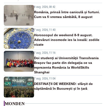
8 aug. 2026, 08:42
România, prinsă între caniculă și furtuni.
Cum va fi vremea sâmbătă, 8 august
7 aug. 2026, 11:40
Horoscopul de weekend 8-9 august.
Adevăruri incomode ies la iveală: zodiile
vizate
7 aug. 2026, 11:16
Doi studenţi ai Universităţii Transilvania
Brașov fac parte din delegaţia ce va
reprezenta România la WorldSkills
Shanghai
7 aug. 2026, 11:04
DESTINAȚII DE WEEKEND: sfârșit de
săptămână în București și în țară
MONDEN