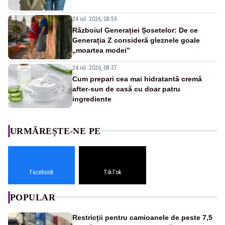
24 iul. 2026, 08:59
Războiul Generației Șosetelor: De ce
Generația Z consideră gleznele goale
„moartea modei”
24 iul. 2026, 08:37
Cum prepari cea mai hidratantă cremă
after-sun de casă cu doar patru
ingrediente
URMĂREȘTE-NE PE
Facebook
TikTok
POPULAR
Restricții pentru camioanele de peste 7,5