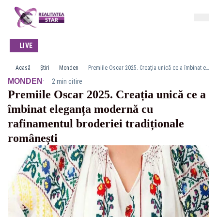
LIVE
Acasă
Știri
Monden
Premiile Oscar 2025. Creația unică ce a îmbinat eleganța modernă cu rafinamentul broderiei tradiționale românești
·
MONDEN
2 min citire
Premiile Oscar 2025. Creația unică ce a
îmbinat eleganța modernă cu
rafinamentul broderiei tradiționale
românești