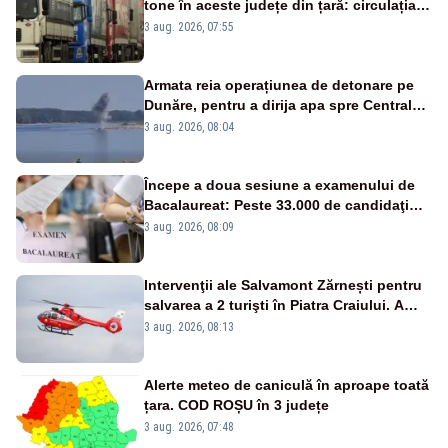
tone în aceste județe din țară: circulația
este interzisă luni, între orele 12:00 și
3 aug. 2026, 07:55
20:00
Armata reia operațiunea de detonare pe
Dunăre, pentru a dirija apa spre Centrala
Cernavodă
3 aug. 2026, 08:04
Începe a doua sesiune a examenului de
Bacalaureat: Peste 33.000 de candidaţi
înscrişi
3 aug. 2026, 08:09
Intervenţii ale Salvamont Zărnești pentru
salvarea a 2 turişti în Piatra Craiului. A
fost solicitat elicopterul SMURD
3 aug. 2026, 08:13
Alerte meteo de caniculă în aproape toată
țara. COD ROȘU în 3 județe
3 aug. 2026, 07:48