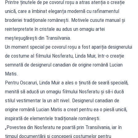
Printre ținutele de pe covorul roșu a atras atenția o creație
unică, care a îmbinat eleganța modernă cu rafinamentul
broderiei tradiționale românești. Motivele cusute manual și
reinterpretate în cristale au adus un omagiu artei
meșteșugărești din Transilvania.
Un moment special pe covorul roșu a fost apariția designerului
de costume al filmului Nosferatu, Linda Muir, într-o creație
semnată de designerul canadian de origine română Lucian
Matis.
Pentru Oscaruri, Linda Muir a ales o ținută de seară specială,
menită să aducă un omagiu filmului Nosferatu și să-i ducă
stilul vestimentar la un alt nivel. Designerul canadian de
origine română Lucian Matis a creat pentru ea o piesă unică,
inspirată de elementele tradiționale românești.
„Povestea din Nosferatu ne poartă prin Transilvania, iar în
timpul documentării și conceperii costumelor pentru