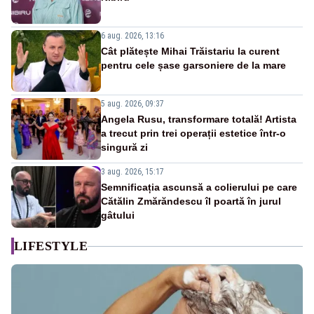
6 aug. 2026, 13:16
Cât plătește Mihai Trăistariu la curent
pentru cele șase garsoniere de la mare
5 aug. 2026, 09:37
Angela Rusu, transformare totală! Artista
a trecut prin trei operații estetice într-o
singură zi
3 aug. 2026, 15:17
Semnificația ascunsă a colierului pe care
Cătălin Zmărăndescu îl poartă în jurul
gâtului
LIFESTYLE