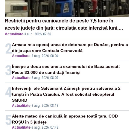
Restricții pentru camioanele de peste 7,5 tone în
aceste județe din țară: circulația este interzisă luni,
Actualitate
·
3 aug. 2026, 07:55
între orele 12:00 și 20:00
2
Armata reia operațiunea de detonare pe Dunăre, pentru a
dirija apa spre Centrala Cernavodă
Actualitate
-
3 aug. 2026, 08:04
3
Începe a doua sesiune a examenului de Bacalaureat:
Peste 33.000 de candidaţi înscrişi
Actualitate
-
3 aug. 2026, 08:09
4
Intervenţii ale Salvamont Zărnești pentru salvarea a 2
turişti în Piatra Craiului. A fost solicitat elicopterul
SMURD
Actualitate
-
3 aug. 2026, 08:13
5
Alerte meteo de caniculă în aproape toată țara. COD
ROȘU în 3 județe
Actualitate
-
3 aug. 2026, 07:48