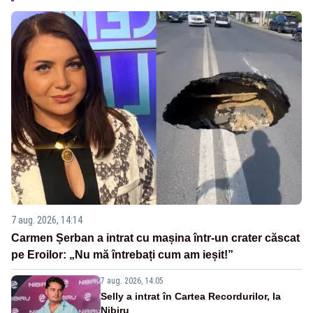
7 aug. 2026, 14:14
Carmen Șerban a intrat cu mașina într-un crater căscat
pe Eroilor: „Nu mă întrebați cum am ieșit!”
7 aug. 2026, 14:05
Selly a intrat în Cartea Recordurilor, la
Nibiru