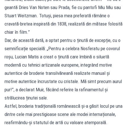
geantă Dries Van Noten sau Prada, fie cu pantofi Miu Miu sau
Stuart Weitzman. Totuși, piesa mea preferată rămâne o
cravată-bretea inspirată din 1838, realizată din mătase folosită
chiar în film.”
Dar, de această dată, a optat pentru o ținută de excepție, cu o
semnificație specială: „Pentru a celebra Nosferatu pe covorul
roșu, Lucian Matis a creat o ținută care îmbină o siluetă
modernă cu tehnici artizanale europene, integrând motive
autentice de broderie transilvăneană realizate manual și
motive autentice încrustate cu cristale. Mă simt precum aurul
pur!”, a declarat Muir, făcând referire la rafinamentul și
strălucirea ținutei sale.
Astfel, broderia tradițională românească și-a găsit locul pe una
dintre cele mai prestigioase scene ale modei internaționale,
reafirmându-și statutul de artă cu valoare atemporală.