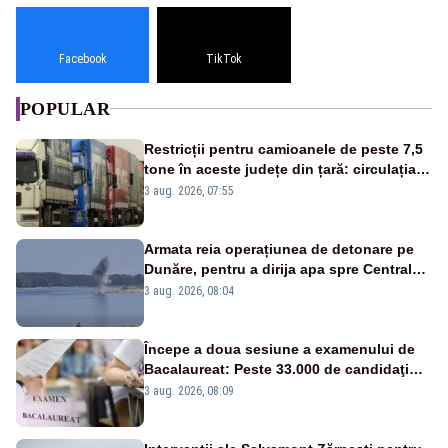
Facebook
TikTok
POPULAR
Restricții pentru camioanele de peste 7,5
tone în aceste județe din țară: circulația
este interzisă luni, între orele 12:00 și
3 aug. 2026, 07:55
20:00
Armata reia operațiunea de detonare pe
Dunăre, pentru a dirija apa spre Centrala
Cernavodă
3 aug. 2026, 08:04
Începe a doua sesiune a examenului de
Bacalaureat: Peste 33.000 de candidaţi
înscrişi
3 aug. 2026, 08:09