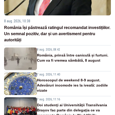
8 aug. 2026, 10:38
România își păstrează ratingul recomandat investițiilor.
Un semnal pozitiv, dar și un avertisment pentru
autorități
8 aug. 2026, 08:42
România, prinsă între caniculă și furtuni.
Cum va fi vremea sâmbătă, 8 august
7 aug. 2026, 11:40
Horoscopul de weekend 8-9 august.
Adevăruri incomode ies la iveală: zodiile
vizate
7 aug. 2026, 11:16
Doi studenţi ai Universităţii Transilvania
Brașov fac parte din delegaţia ce va