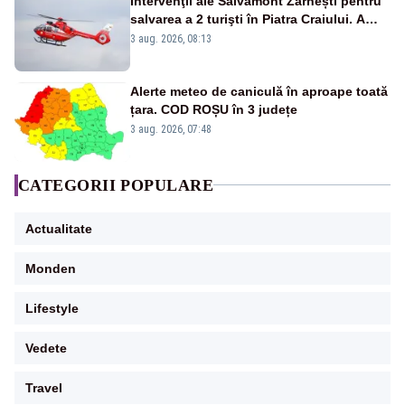
Intervenţii ale Salvamont Zărnești pentru
salvarea a 2 turişti în Piatra Craiului. A
fost solicitat elicopterul SMURD
3 aug. 2026, 08:13
Alerte meteo de caniculă în aproape toată
țara. COD ROȘU în 3 județe
3 aug. 2026, 07:48
CATEGORII POPULARE
Actualitate
Monden
Lifestyle
Vedete
Travel