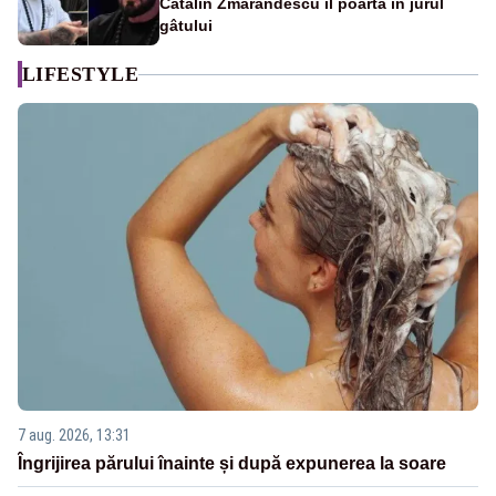
Cătălin Zmărăndescu îl poartă în jurul
gâtului
LIFESTYLE
7 aug. 2026, 13:31
Îngrijirea părului înainte și după expunerea la soare