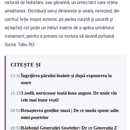
naturali de hidratare, sau glicerină, un umectant care reține
umiditatea. Distribuiți serul dimineața și seara, netezind, din
centrul feței înspre exterior, pe pielea curată și uscată și
așteptați cel puțin un minut înainte de a aplica următorul
tratament, pentru a preveni ca textura să devină pufoasă.
Sursa: Tabu.RO
CITEȘTE ȘI
Îngrijirea părului înainte și după expunerea la
13:31
soare
3 zodii, norocoase toată luna august. De unde vin
15:29
cele mai bune vești!
Renașterea genților maxi | De ce moda spune adio
09:50
mini-poșetelor
Războiul Generației Șosetelor: De ce Generația Z
08:59