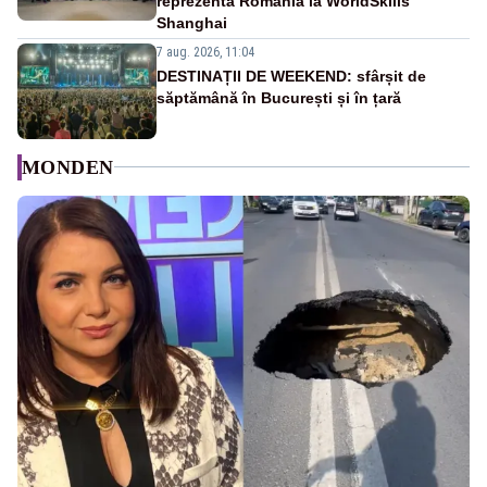
reprezenta România la WorldSkills
Shanghai
7 aug. 2026, 11:04
DESTINAȚII DE WEEKEND: sfârșit de
săptămână în București și în țară
MONDEN