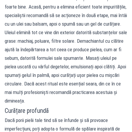
foarte bine. Acasă, pentru a elimina eficient toate impuritățile,
specialiștii recomandă să se acționeze în două etape, mai întâi
cu un ulei sau balsam, apoi o spumă sau un gel de curățare.
Uleiul elimină tot ce vine din exterior datorită substanțelor sale
grase: machiaj, poluare, filtre solare. Demachiantul cu clătire
ajută la îndepărtarea a tot ceea ce produce pielea, cum ar fi
sebum, datorită formulei sale spumante. Masați uleiul pe
pielea uscată cu vârful degetelor, emulsionați apoi clătiți. Apoi
spumați gelul în palmă, apoi curățați ușor pielea cu mișcări
circulare. Dacă acest ritual este esențial seara, din ce în ce
mai mulți profesioniști recomandă practicarea acestuia și
dimineața.
Curățare profundă
Dacă porii pielii tale tind să se înfunde și să provoace
imperfecțiuni, poți adopta o formulă de spălare inspirată de