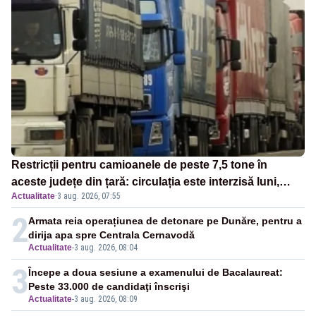
Restricții pentru camioanele de peste 7,5 tone în
aceste județe din țară: circulația este interzisă luni,
Actualitate
·
3 aug. 2026, 07:55
între orele 12:00 și 20:00
2
Armata reia operațiunea de detonare pe Dunăre, pentru a
dirija apa spre Centrala Cernavodă
Actualitate
-
3 aug. 2026, 08:04
3
Începe a doua sesiune a examenului de Bacalaureat:
Peste 33.000 de candidaţi înscrişi
Actualitate
-
3 aug. 2026, 08:09