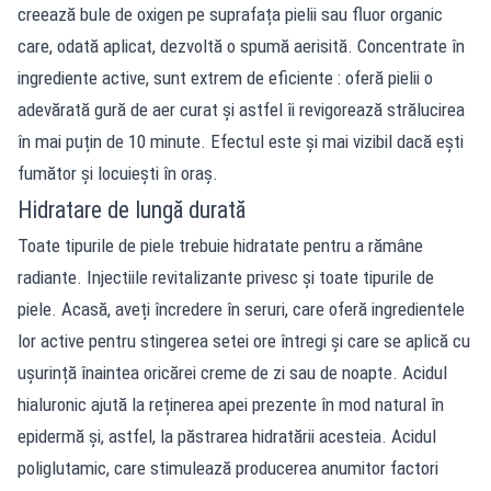
creează bule de oxigen pe suprafața pielii sau fluor organic
care, odată aplicat, dezvoltă o spumă aerisită. Concentrate în
ingrediente active, sunt extrem de eficiente : oferă pielii o
adevărată gură de aer curat și astfel îi revigorează strălucirea
în mai puțin de 10 minute. Efectul este și mai vizibil dacă ești
fumător și locuiești în oraș.
Hidratare de lungă durată
Toate tipurile de piele trebuie hidratate pentru a rămâne
radiante. Injectiile revitalizante privesc și toate tipurile de
piele. Acasă, aveți încredere în seruri, care oferă ingredientele
lor active pentru stingerea setei ore întregi și care se aplică cu
ușurință înaintea oricărei creme de zi sau de noapte. Acidul
hialuronic ajută la reținerea apei prezente în mod natural în
epidermă și, astfel, la păstrarea hidratării acesteia. Acidul
poliglutamic, care stimulează producerea anumitor factori