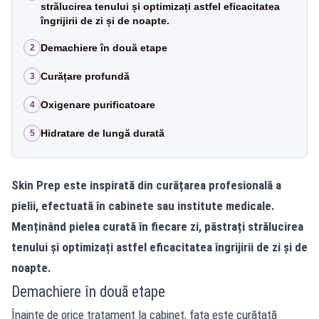
strălucirea tenului și optimizați astfel eficacitatea
îngrijirii de zi și de noapte.
Demachiere în două etape
2
Curățare profundă
3
Oxigenare purificatoare
4
Hidratare de lungă durată
5
Skin Prep este inspirată din curățarea profesională a
pielii, efectuată în cabinete sau institute medicale.
Menținând pielea curată în fiecare zi, păstrați strălucirea
tenului și optimizați astfel eficacitatea îngrijirii de zi și de
noapte.
Demachiere în două etape
Înainte de orice tratament la cabinet, fața este curățată