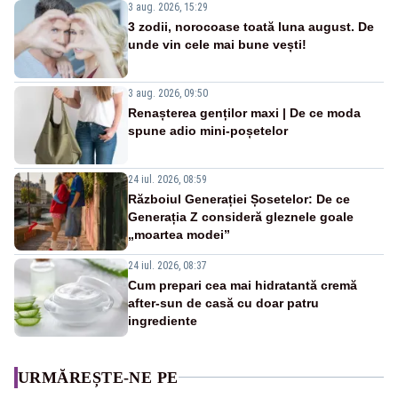
3 aug. 2026, 15:29
3 zodii, norocoase toată luna august. De
unde vin cele mai bune vești!
3 aug. 2026, 09:50
Renașterea genților maxi | De ce moda
spune adio mini-poșetelor
24 iul. 2026, 08:59
Războiul Generației Șosetelor: De ce
Generația Z consideră gleznele goale
„moartea modei”
24 iul. 2026, 08:37
Cum prepari cea mai hidratantă cremă
after-sun de casă cu doar patru
ingrediente
URMĂREȘTE-NE PE