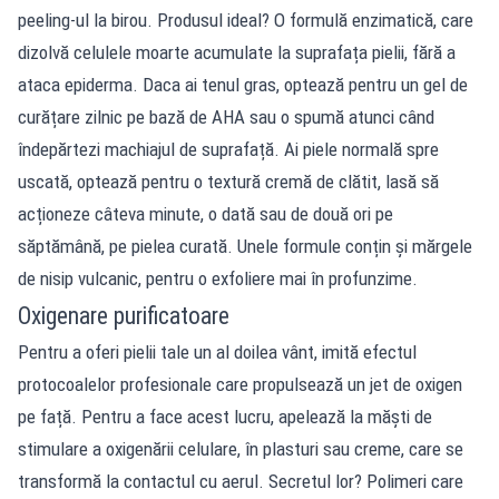
peeling-ul la birou. Produsul ideal? O formulă enzimatică, care
dizolvă celulele moarte acumulate la suprafața pielii, fără a
ataca epiderma. Daca ai tenul gras, optează pentru un gel de
curățare zilnic pe bază de AHA sau o spumă atunci când
îndepărtezi machiajul de suprafață. Ai piele normală spre
uscată, optează pentru o textură cremă de clătit, lasă să
acționeze câteva minute, o dată sau de două ori pe
săptămână, pe pielea curată. Unele formule conțin și mărgele
de nisip vulcanic, pentru o exfoliere mai în profunzime.
Oxigenare purificatoare
Pentru a oferi pielii tale un al doilea vânt, imită efectul
protocoalelor profesionale care propulsează un jet de oxigen
pe față. Pentru a face acest lucru, apelează la măști de
stimulare a oxigenării celulare, în plasturi sau creme, care se
transformă la contactul cu aerul. Secretul lor? Polimeri care