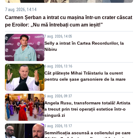
7 aug. 2026, 14:14
Carmen Șerban a intrat cu mașina într-un crater căscat
pe Eroilor: „Nu mă întrebați cum am ieșit!”
7 aug. 2026, 14:05
Selly a intrat în Cartea Recordurilor, la
Nibiru
6 aug. 2026, 13:16
Cât plătește Mihai Trăistariu la curent
pentru cele șase garsoniere de la mare
5 aug. 2026, 09:37
Angela Rusu, transformare totală! Artista
a trecut prin trei operații estetice într-o
singură zi
3 aug. 2026, 15:17
Semnificația ascunsă a colierului pe care