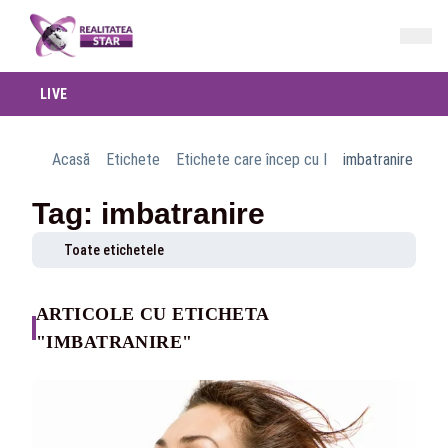
LIVE
Acasă
Etichete
Etichete care încep cu I
imbatranire
Tag: imbatranire
Toate etichetele
ARTICOLE CU ETICHETA
"IMBATRANIRE"