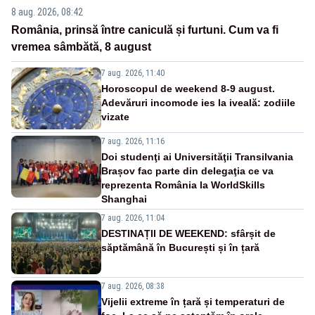
8 aug. 2026, 08:42
România, prinsă între caniculă și furtuni. Cum va fi
vremea sâmbătă, 8 august
7 aug. 2026, 11:40
Horoscopul de weekend 8-9 august.
Adevăruri incomode ies la iveală: zodiile
vizate
7 aug. 2026, 11:16
Doi studenţi ai Universităţii Transilvania
Brașov fac parte din delegaţia ce va
reprezenta România la WorldSkills
Shanghai
7 aug. 2026, 11:04
DESTINAȚII DE WEEKEND: sfârșit de
săptămână în București și în țară
7 aug. 2026, 08:38
Vijelii extreme în țară și temperaturi de