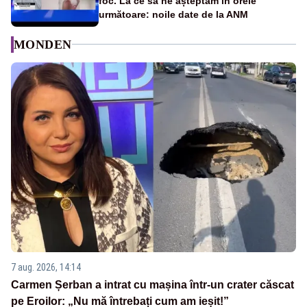
foc. La ce să ne așteptăm în orele
următoare: noile date de la ANM
MONDEN
7 aug. 2026, 14:14
Carmen Șerban a intrat cu mașina într-un crater căscat
pe Eroilor: „Nu mă întrebați cum am ieșit!”