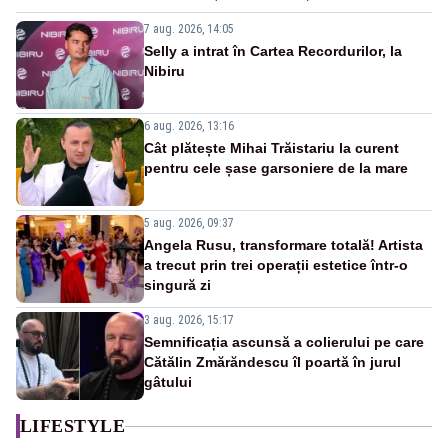
7 aug. 2026, 14:05
Selly a intrat în Cartea Recordurilor, la
Nibiru
6 aug. 2026, 13:16
Cât plătește Mihai Trăistariu la curent
pentru cele șase garsoniere de la mare
5 aug. 2026, 09:37
Angela Rusu, transformare totală! Artista
a trecut prin trei operații estetice într-o
singură zi
3 aug. 2026, 15:17
Semnificația ascunsă a colierului pe care
Cătălin Zmărăndescu îl poartă în jurul
gâtului
LIFESTYLE