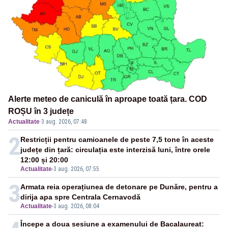
Alerte meteo de caniculă în aproape toată țara. COD
ROȘU în 3 județe
Actualitate
·
3 aug. 2026, 07:48
2
Restricții pentru camioanele de peste 7,5 tone în aceste
județe din țară: circulația este interzisă luni, între orele
12:00 și 20:00
Actualitate
-
3 aug. 2026, 07:55
3
Armata reia operațiunea de detonare pe Dunăre, pentru a
dirija apa spre Centrala Cernavodă
Actualitate
-
3 aug. 2026, 08:04
Începe a doua sesiune a examenului de Bacalaureat: