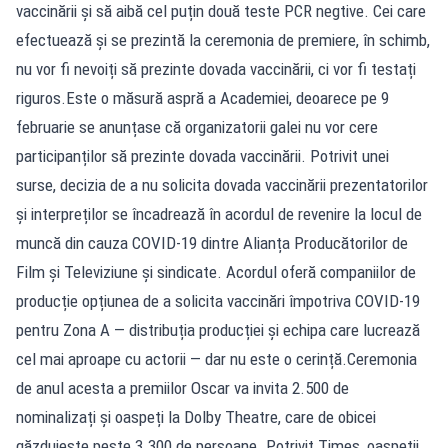
vaccinării și să aibă cel puțin două teste PCR negtive. Cei care
efectuează și se prezintă la ceremonia de premiere, în schimb,
nu vor fi nevoiți să prezinte dovada vaccinării, ci vor fi testați
riguros.Este o măsură aspră a Academiei, deoarece pe 9
februarie se anunțase că organizatorii galei nu vor cere
participanților să prezinte dovada vaccinării. Potrivit unei
surse, decizia de a nu solicita dovada vaccinării prezentatorilor
și interpreților se încadrează în acordul de revenire la locul de
muncă din cauza COVID-19 dintre Alianța Producătorilor de
Film și Televiziune și sindicate. Acordul oferă companiilor de
producție opțiunea de a solicita vaccinări împotriva COVID-19
pentru Zona A — distribuția producției și echipa care lucrează
cel mai aproape cu actorii — dar nu este o cerință.Ceremonia
de anul acesta a premiilor Oscar va invita 2.500 de
nominalizați și oaspeți la Dolby Theatre, care de obicei
găzduiește peste 3.300 de persoane. Potrivit Times, oaspeții