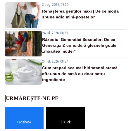
3 aug. 2026, 09:50
Renașterea genților maxi | De ce moda
spune adio mini-poșetelor
24 iul. 2026, 08:59
Războiul Generației Șosetelor: De ce
Generația Z consideră gleznele goale
„moartea modei”
24 iul. 2026, 08:37
Cum prepari cea mai hidratantă cremă
after-sun de casă cu doar patru
ingrediente
URMĂREȘTE-NE PE
Facebook
TikTok