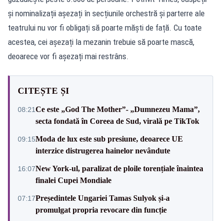
și nominalizații așezați în secțiunile orchestră și parterre ale
teatrului nu vor fi obligați să poarte măști de față. Cu toate
acestea, cei așezați la mezanin trebuie să poarte mască,
deoarece vor fi așezați mai restrâns.
CITEȘTE ȘI
Ce este „God The Mother”- „Dumnezeu Mama”,
08:21
secta fondată în Coreea de Sud, virală pe TikTok
Moda de lux este sub presiune, deoarece UE
09:15
interzice distrugerea hainelor nevândute
New York-ul, paralizat de ploile torențiale înaintea
16:07
finalei Cupei Mondiale
Președintele Ungariei Tamas Sulyok și-a
07:17
promulgat propria revocare din funcție