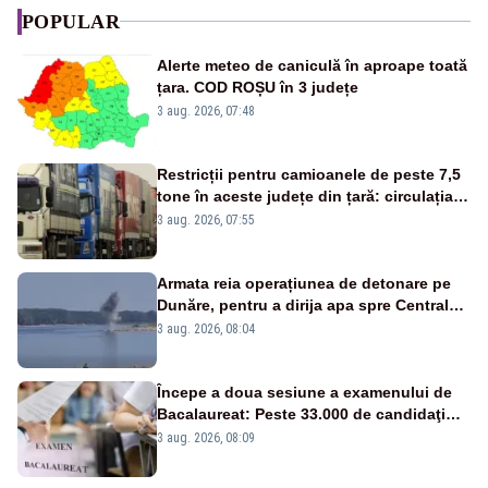
POPULAR
Alerte meteo de caniculă în aproape toată
țara. COD ROȘU în 3 județe
3 aug. 2026, 07:48
Restricții pentru camioanele de peste 7,5
tone în aceste județe din țară: circulația
este interzisă luni, între orele 12:00 și
3 aug. 2026, 07:55
20:00
Armata reia operațiunea de detonare pe
Dunăre, pentru a dirija apa spre Centrala
Cernavodă
3 aug. 2026, 08:04
Începe a doua sesiune a examenului de
Bacalaureat: Peste 33.000 de candidaţi
înscrişi
3 aug. 2026, 08:09