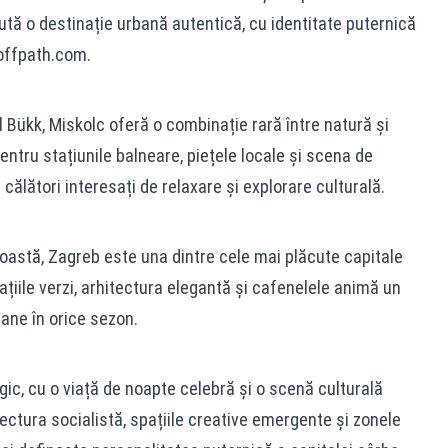
tă o destinație urbană autentică, cu identitate puternică
offpath.com.
l Bükk, Miskolc oferă o combinație rară între natură și
ntru stațiunile balneare, piețele locale și scena de
u călători interesați de relaxare și explorare culturală.
oastă, Zagreb este una dintre cele mai plăcute capitale
țiile verzi, arhitectura elegantă și cafenelele animă un
bane în orice sezon.
gic, cu o viață de noapte celebră și o scenă culturală
ectura socialistă, spațiile creative emergente și zonele