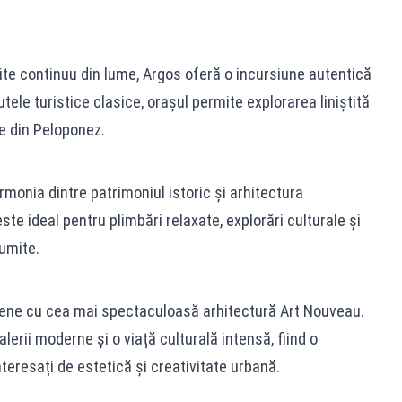
ite continuu din lume, Argos oferă o incursiune autentică
utele turistice clasice, orașul permite explorarea liniștită
ale din Peloponez.
monia dintre patrimoniul istoric și arhitectura
e ideal pentru plimbări relaxate, explorări culturale și
numite.
pene cu cea mai spectaculoasă arhitectură Art Nouveau.
lerii moderne și o viață culturală intensă, fiind o
nteresați de estetică și creativitate urbană.