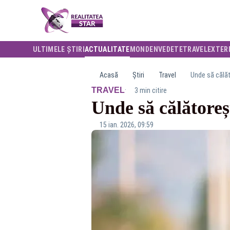
ULTIMELE ȘTIRI
ACTUALITATE
MONDEN
VEDETE
TRAVEL
EXTER
Acasă
Știri
Travel
Unde să călăt
·
TRAVEL
3 min citire
Unde să călătoreș
15 ian. 2026, 09:59