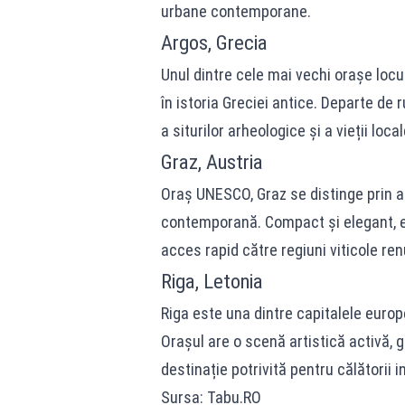
urbane contemporane.
Argos, Grecia
Unul dintre cele mai vechi orașe locu
în istoria Greciei antice. Departe de r
a siturilor arheologice și a vieții loc
Graz, Austria
Oraș UNESCO, Graz se distinge prin ar
contemporană. Compact și elegant, est
acces rapid către regiuni viticole re
Riga, Letonia
Riga este una dintre capitalele euro
Orașul are o scenă artistică activă, ga
destinație potrivită pentru călătorii i
Sursa: Tabu.RO