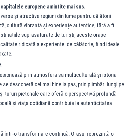
 capitalele europene amintite mai sus.
erse și atractive regiuni din lume pentru călătorii
ă, cultură vibrantă și experiențe autentice, fără a fi
tinațiile suprasaturate de turiști, aceste orașe
litate ridicată a experienței de călătorie, fiind ideale
axate.
a
esionează prin atmosfera sa multiculturală și istoria
se descoperă cel mai bine la pas, prin plimbări lungi pe
e și tururi pietonale care oferă o perspectivă profundă
cală și viața cotidiană contribuie la autenticitatea
tă într-o transformare continuă. Orașul reprezintă o