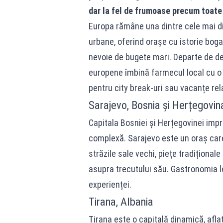
dar la fel de frumoase precum toate
Europa rămâne una dintre cele mai div
urbane, oferind orașe cu istorie bogat
nevoie de bugete mari. Departe de des
europene îmbină farmecul local cu o ca
pentru city break-uri sau vacanțe rel
Sarajevo, Bosnia și Herțegovin
Capitala Bosniei și Herțegovinei impr
complexă. Sarajevo este un oraș care 
străzile sale vechi, piețe tradițional
asupra trecutului său. Gastronomia lo
experienței.
Tirana, Albania
Tirana este o capitală dinamică, afla