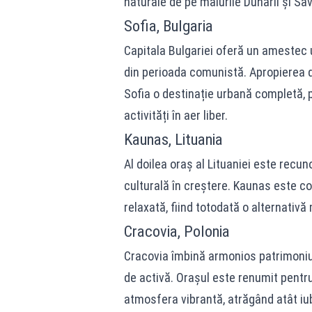
naturale de pe malurile Dunării și Sa
Sofia, Bulgaria
Capitala Bulgariei oferă un amestec u
din perioada comunistă. Apropierea d
Sofia o destinație urbană completă, po
activități în aer liber.
Kaunas, Lituania
Al doilea oraș al Lituaniei este recu
culturală în creștere. Kaunas este c
relaxată, fiind totodată o alternativă 
Cracovia, Polonia
Cracovia îmbină armonios patrimoniul
de activă. Orașul este renumit pentru 
atmosfera vibrantă, atrăgând atât iubi