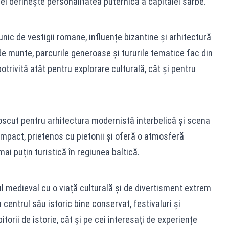
vei definește personalitatea puternică a capitalei sârbe.
nic de vestigii romane, influențe bizantine și arhitectură
e munte, parcurile generoase și tururile tematice fac din
trivită atât pentru explorare culturală, cât și pentru
noscut pentru arhitectura modernistă interbelică și scena
ompact, prietenos cu pietonii și oferă o atmosferă
mai puțin turistică în regiunea baltică.
 medieval cu o viață culturală și de divertisment extrem
centrul său istoric bine conservat, festivaluri și
torii de istorie, cât și pe cei interesați de experiențe