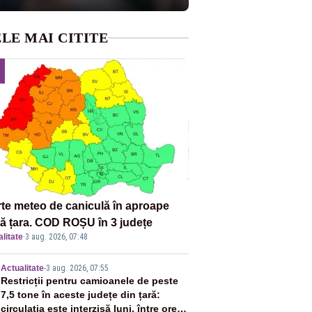
LE MAI CITITE
rte meteo de caniculă în aproape
tă țara. COD ROȘU în 3 județe
litate
·
3 aug. 2026, 07:48
2
Actualitate
-
3 aug. 2026, 07:55
Restricții pentru camioanele de peste
7,5 tone în aceste județe din țară:
circulația este interzisă luni, între orele