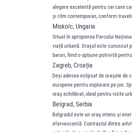
alegere excelentă pentru cei care cau
și ritm contemporan, conform travel
Miskolc, Ungaria
Situat în apropierea Parcului Naționa
viață urbană. Orașul este cunoscut pe
baruri, fiind o opțiune potrivită pentr
Zagreb, Croația
Deși adesea eclipsat de orașele de c
europene pentru explorare pe jos. Spa
oraș echilibrat, ideal pentru vizite ur
Belgrad, Serbia
Belgradul este un oraș intens și ener
efervescentă. Contrastul dintre arhit