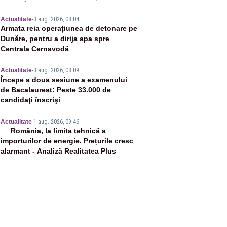
12:00 și 20:00
3
Actualitate
-
3 aug. 2026, 08:04
Armata reia operațiunea de detonare pe
Dunăre, pentru a dirija apa spre
Centrala Cernavodă
4
Actualitate
-
3 aug. 2026, 08:09
Începe a doua sesiune a examenului
de Bacalaureat: Peste 33.000 de
candidaţi înscrişi
5
Actualitate
-
1 aug. 2026, 09:46
România, la limita tehnică a
importurilor de energie. Prețurile cresc
alarmant - Analiză Realitatea Plus