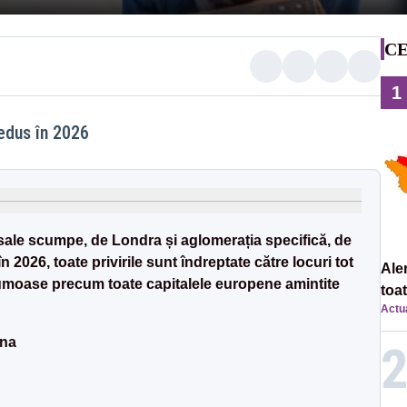
CE
1
edus în 2026
 sale scumpe, de Londra și aglomerația specifică, de
n 2026, toate privirile sunt îndreptate către locuri tot
Ale
frumoase precum toate capitalele europene amintite
toa
Actua
ina