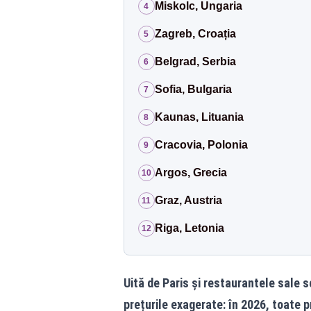
Miskolc, Ungaria
4
Zagreb, Croația
5
Belgrad, Serbia
6
Sofia, Bulgaria
7
Kaunas, Lituania
8
Cracovia, Polonia
9
Argos, Grecia
10
Graz, Austria
11
Riga, Letonia
12
Uită de Paris și restaurantele sale 
prețurile exagerate: în 2026, toate pr