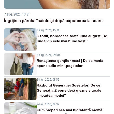
7 aug. 2026, 13:31
Îngrijirea părului înainte și după expunerea la soare
3 aug. 2026, 15:29
3 zodii, norocoase toată luna august. De
unde vin cele mai bune vești!
3 aug. 2026, 09:50
Renașterea genților maxi | De ce moda
spune adio mini-poșetelor
24 iul. 2026, 08:59
Războiul Generației Șosetelor: De ce
Generația Z consideră gleznele goale
„moartea modei”
24 iul. 2026, 08:37
Cum prepari cea mai hidratantă cremă