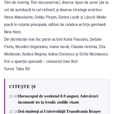
film de montaj, film documentar), diverse tipuri de umor (de la
cel de autobază la cel rafinat) și diverse strategii estetice.
Ilinca Manolache, Ovidiu Pîrșan, Dorina Lazăr și László Miske
joacă în rolurile principale, alături de celebra actrița germană
Nina Hoss.
Din distribuție mai fac parte actorii Katia Pascariu, Șerban
Pavlu, Nicodim Ungureanu, Ioana Iacob, Claudia Ieremia, Zita
Moldovan, Rodica Negrea, Adina Cristescu și Sofia Nicolaescu.
Într-o apariție specială – cineastul Uwe Boll.
Sursa: Tabu.RO
CITEȘTE ȘI
Horoscopul de weekend 8-9 august. Adevăruri
11:40
incomode ies la iveală: zodiile vizate
Doi studenţi ai Universităţii Transilvania Brașov
11:16