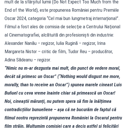
mult de la sfârșitul lumii (Do Not Expect Too Much from the
End of the World), este propunerea României pentru Premiile
Oscar 2024, categoria “Cel mai bun lungmetraj internațional”.
Filmul a fost ales de comisia de selecţie a Centrului Naţional
al Cinematografiei, alcătuită din profesionişti din industrie:
Alexander Nanău – regizor, Iulia Rugină – regizor, Irina
Margareta Nistor – critic de film, Tudor Reu – producător,
Adina Sădeanu – regizor.
“Nimic nu m-ar dezgusta mai mult, din punct de vedere moral,
decât să primesc un Oscar” (“Nothing would disgust me more,
morally, than to receive an Oscar”) spunea marele cineast Luis
Buñuel cu ceva vreme înainte chiar să primească un Oscar!
Noi, cineaștii mărunți, nu putem spera să fim la înălțimea
contradicțiilor bunueliene – așa că ne bucurăm de faptul că
filmul nostru reprezintă propunerea României la Oscarul pentru
film străin. Mulțumim comisiei care a decis astfel și felicitări