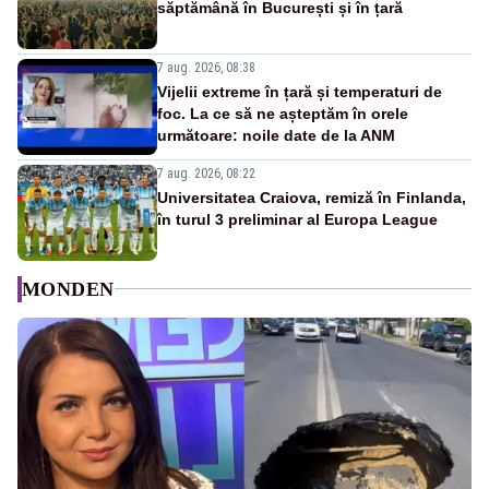
săptămână în București și în țară
7 aug. 2026, 08:38
Vijelii extreme în țară și temperaturi de
foc. La ce să ne așteptăm în orele
următoare: noile date de la ANM
7 aug. 2026, 08:22
Universitatea Craiova, remiză în Finlanda,
în turul 3 preliminar al Europa League
MONDEN