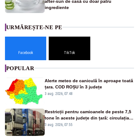
after-sun de casă cu doar patru
ingrediente
URMĂREȘTE-NE PE
Facebook
TikTok
POPULAR
Alerte meteo de caniculă în aproape toată
țara. COD ROȘU în 3 județe
3 aug. 2026, 07:48
Restricții pentru camioanele de peste 7,5
tone în aceste județe din țară: circulația
este interzisă luni, între orele 12:00 și
3 aug. 2026, 07:55
20:00