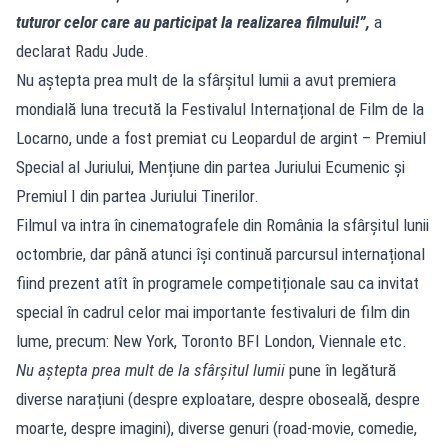
tuturor celor care au participat la realizarea filmului!”,
a
declarat Radu Jude.
Nu aștepta prea mult de la sfârșitul lumii a avut premiera
mondială luna trecută la Festivalul Internațional de Film de la
Locarno, unde a fost premiat cu Leopardul de argint – Premiul
Special al Juriului, Mențiune din partea Juriului Ecumenic și
Premiul I din partea Juriului Tinerilor.
Filmul va intra în cinematografele din România la sfârșitul lunii
octombrie, dar până atunci își continuă parcursul internațional
fiind prezent atît în programele competiționale sau ca invitat
special în cadrul celor mai importante festivaluri de film din
lume, precum: New York, Toronto BFI London, Viennale etc.
Nu aștepta prea mult de la sfârșitul lumii
pune în legătură
diverse narațiuni (despre exploatare, despre oboseală, despre
moarte, despre imagini), diverse genuri (road-movie, comedie,