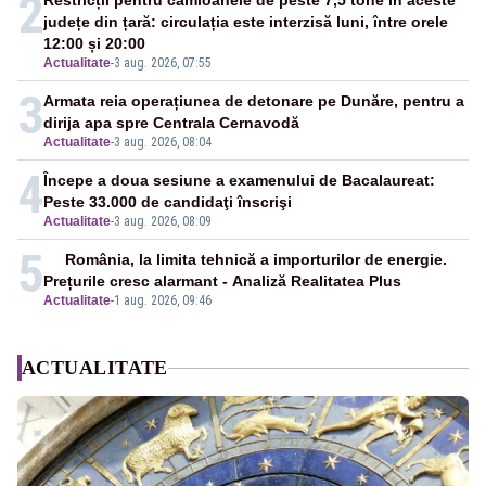
2
Restricții pentru camioanele de peste 7,5 tone în aceste
județe din țară: circulația este interzisă luni, între orele
12:00 și 20:00
Actualitate
-
3 aug. 2026, 07:55
3
Armata reia operațiunea de detonare pe Dunăre, pentru a
dirija apa spre Centrala Cernavodă
Actualitate
-
3 aug. 2026, 08:04
4
Începe a doua sesiune a examenului de Bacalaureat:
Peste 33.000 de candidaţi înscrişi
Actualitate
-
3 aug. 2026, 08:09
5
România, la limita tehnică a importurilor de energie.
Prețurile cresc alarmant - Analiză Realitatea Plus
Actualitate
-
1 aug. 2026, 09:46
ACTUALITATE