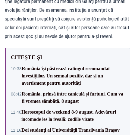
ține legătura permanent cu medicii din Galați pentru a urmări
evoluția răniților. De asemenea, instituția a anunțat că
specialiștii sunt pregătiți să asigure asistență psihologică atât
celor doi pacienți internați, cât și altor persoane care au trecut
prin acest șoc și au nevoie de ajutor pentru a-și reveni.
CITEȘTE ȘI
România își păstrează ratingul recomandat
10:38
investițiilor. Un semnal pozitiv, dar și un
avertisment pentru autorități
România, prinsă între caniculă și furtuni. Cum va
08:42
fi vremea sâmbătă, 8 august
Horoscopul de weekend 8-9 august. Adevăruri
11:40
incomode ies la iveală: zodiile vizate
Doi studenţi ai Universităţii Transilvania Brașov
11:16