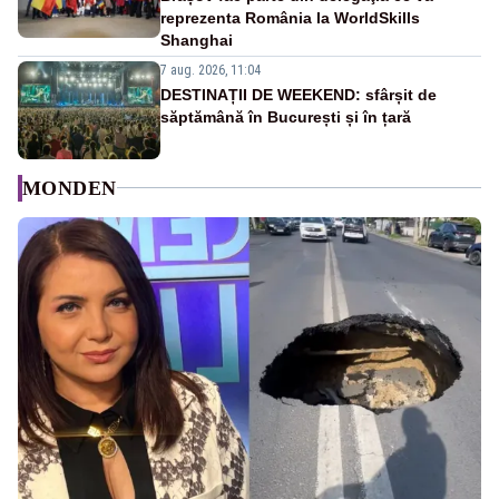
reprezenta România la WorldSkills
Shanghai
7 aug. 2026, 11:04
DESTINAȚII DE WEEKEND: sfârșit de
săptămână în București și în țară
MONDEN