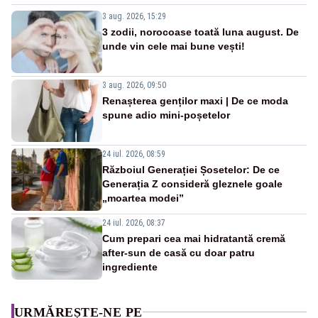
3 aug. 2026, 15:29
3 zodii, norocoase toată luna august. De
unde vin cele mai bune vești!
3 aug. 2026, 09:50
Renașterea genților maxi | De ce moda
spune adio mini-poșetelor
24 iul. 2026, 08:59
Războiul Generației Șosetelor: De ce
Generația Z consideră gleznele goale
„moartea modei”
24 iul. 2026, 08:37
Cum prepari cea mai hidratantă cremă
after-sun de casă cu doar patru
ingrediente
URMĂREȘTE-NE PE