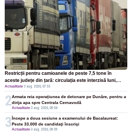
Restricții pentru camioanele de peste 7,5 tone în
aceste județe din țară: circulația este interzisă luni,
Actualitate
·
3 aug. 2026, 07:55
între orele 12:00 și 20:00
2
Armata reia operațiunea de detonare pe Dunăre, pentru a
dirija apa spre Centrala Cernavodă
Actualitate
-
3 aug. 2026, 08:04
3
Începe a doua sesiune a examenului de Bacalaureat:
Peste 33.000 de candidaţi înscrişi
Actualitate
-
3 aug. 2026, 08:09