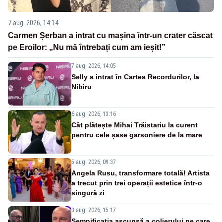
7 aug. 2026, 14:14
Carmen Șerban a intrat cu mașina într-un crater căscat
pe Eroilor: „Nu mă întrebați cum am ieșit!”
7 aug. 2026, 14:05
Selly a intrat în Cartea Recordurilor, la
Nibiru
6 aug. 2026, 13:16
Cât plătește Mihai Trăistariu la curent
pentru cele șase garsoniere de la mare
5 aug. 2026, 09:37
Angela Rusu, transformare totală! Artista
a trecut prin trei operații estetice într-o
singură zi
3 aug. 2026, 15:17
Semnificația ascunsă a colierului pe care