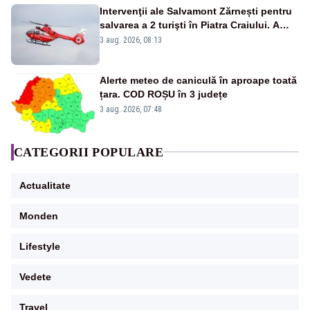
Intervenţii ale Salvamont Zărnești pentru
salvarea a 2 turişti în Piatra Craiului. A
fost solicitat elicopterul SMURD
3 aug. 2026, 08:13
Alerte meteo de caniculă în aproape toată
țara. COD ROȘU în 3 județe
3 aug. 2026, 07:48
CATEGORII POPULARE
Actualitate
Monden
Lifestyle
Vedete
Travel