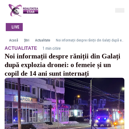
LIVE
Acasă
Știri
Actualitate
Noi informații despre răniții din Galați după explozia dronei: o femeie și un copil de 14 ani sunt internați
·
ACTUALITATE
1 min citire
Noi informații despre răniții din Galați
după explozia dronei: o femeie și un
copil de 14 ani sunt internați