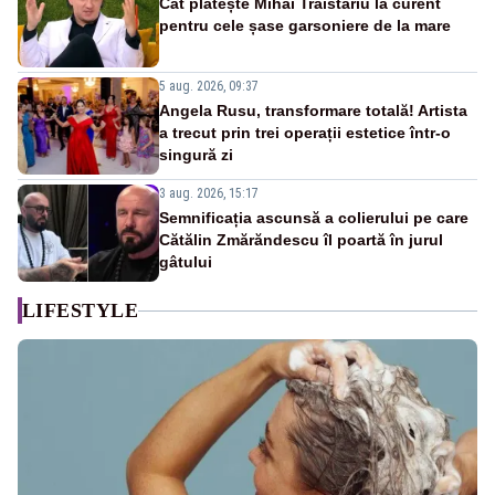
Cât plătește Mihai Trăistariu la curent
pentru cele șase garsoniere de la mare
5 aug. 2026, 09:37
Angela Rusu, transformare totală! Artista
a trecut prin trei operații estetice într-o
singură zi
3 aug. 2026, 15:17
Semnificația ascunsă a colierului pe care
Cătălin Zmărăndescu îl poartă în jurul
gâtului
LIFESTYLE