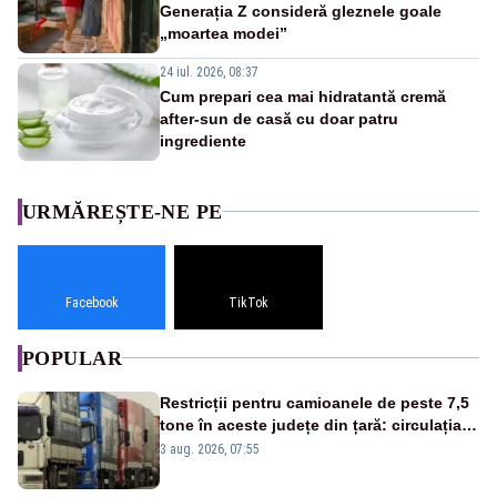
Generația Z consideră gleznele goale
„moartea modei”
24 iul. 2026, 08:37
Cum prepari cea mai hidratantă cremă
after-sun de casă cu doar patru
ingrediente
URMĂREȘTE-NE PE
Facebook
TikTok
POPULAR
Restricții pentru camioanele de peste 7,5
tone în aceste județe din țară: circulația
este interzisă luni, între orele 12:00 și
3 aug. 2026, 07:55
20:00