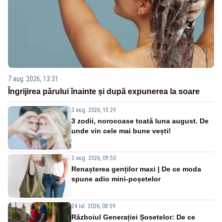
7 aug. 2026, 13:31
Îngrijirea părului înainte și după expunerea la soare
3 aug. 2026, 15:29
3 zodii, norocoase toată luna august. De
unde vin cele mai bune vești!
3 aug. 2026, 09:50
Renașterea genților maxi | De ce moda
spune adio mini-poșetelor
24 iul. 2026, 08:59
Războiul Generației Șosetelor: De ce