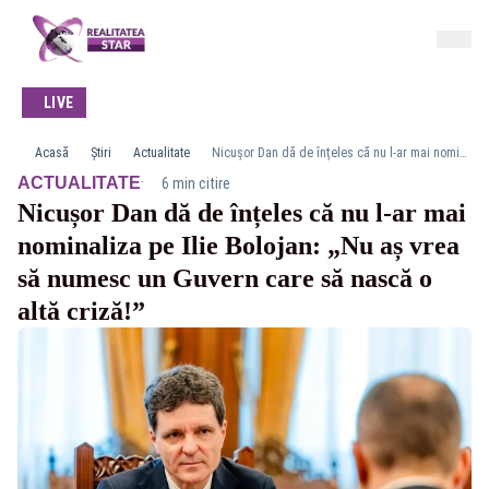
LIVE
Acasă
Știri
Actualitate
Nicușor Dan dă de înțeles că nu l-ar mai nominaliza pe Ilie Bolojan: „Nu aș vrea să numesc un Guvern care să nască o altă criză!”
·
ACTUALITATE
6 min citire
Nicușor Dan dă de înțeles că nu l-ar mai
nominaliza pe Ilie Bolojan: „Nu aș vrea
să numesc un Guvern care să nască o
altă criză!”