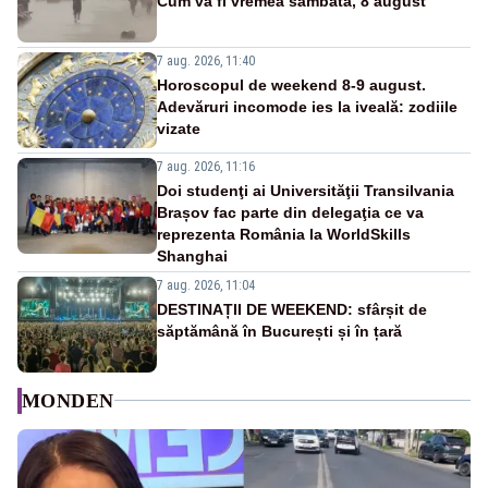
Cum va fi vremea sâmbătă, 8 august
7 aug. 2026, 11:40
Horoscopul de weekend 8-9 august.
Adevăruri incomode ies la iveală: zodiile
vizate
7 aug. 2026, 11:16
Doi studenţi ai Universităţii Transilvania
Brașov fac parte din delegaţia ce va
reprezenta România la WorldSkills
Shanghai
7 aug. 2026, 11:04
DESTINAȚII DE WEEKEND: sfârșit de
săptămână în București și în țară
MONDEN