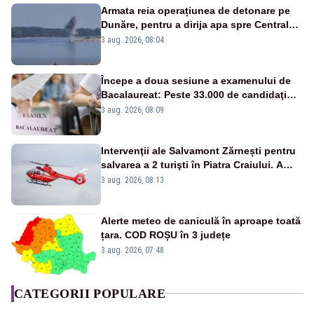
Armata reia operațiunea de detonare pe
Dunăre, pentru a dirija apa spre Centrala
Cernavodă
3 aug. 2026, 08:04
Începe a doua sesiune a examenului de
Bacalaureat: Peste 33.000 de candidaţi
înscrişi
3 aug. 2026, 08:09
Intervenţii ale Salvamont Zărnești pentru
salvarea a 2 turişti în Piatra Craiului. A
fost solicitat elicopterul SMURD
3 aug. 2026, 08:13
Alerte meteo de caniculă în aproape toată
țara. COD ROȘU în 3 județe
3 aug. 2026, 07:48
CATEGORII POPULARE