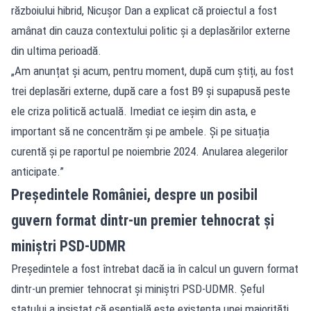
războiului hibrid, Nicușor Dan a explicat că proiectul a fost
amânat din cauza contextului politic și a deplasărilor externe
din ultima perioadă.
„Am anunțat și acum, pentru moment, după cum știți, au fost
trei deplasări externe, după care a fost B9 și supapusă peste
ele criza politică actuală. Imediat ce ieșim din asta, e
important să ne concentrăm și pe ambele. Și pe situația
curentă și pe raportul pe noiembrie 2024. Anularea alegerilor
anticipate.”
Președintele României, despre un posibil
guvern format dintr-un premier tehnocrat și
miniștri PSD-UDMR
Președintele a fost întrebat dacă ia în calcul un guvern format
dintr-un premier tehnocrat și miniștri PSD-UDMR. Șeful
statului a insistat că esențială este existența unei majorități