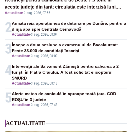
aceste județe din țară: circulația este interzisă luni,
Actualitate
·
3 aug. 2026, 07:55
între orele 12:00 și 20:00
2
Armata reia operațiunea de detonare pe Dunăre, pentru a
dirija apa spre Centrala Cernavodă
Actualitate
-
3 aug. 2026, 08:04
3
Începe a doua sesiune a examenului de Bacalaureat:
Peste 33.000 de candidaţi înscrişi
Actualitate
-
3 aug. 2026, 08:09
4
Intervenţii ale Salvamont Zărnești pentru salvarea a 2
turişti în Piatra Craiului. A fost solicitat elicopterul
SMURD
Actualitate
-
3 aug. 2026, 08:13
5
Alerte meteo de caniculă în aproape toată țara. COD
ROȘU în 3 județe
Actualitate
-
3 aug. 2026, 07:48
ACTUALITATE