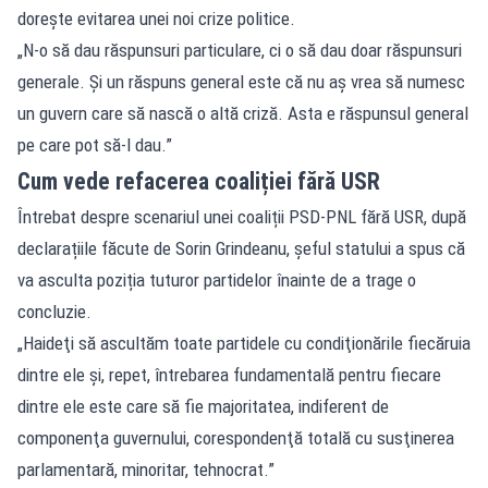
dorește evitarea unei noi crize politice.
„N-o să dau răspunsuri particulare, ci o să dau doar răspunsuri
generale. Şi un răspuns general este că nu aş vrea să numesc
un guvern care să nască o altă criză. Asta e răspunsul general
pe care pot să-l dau.”
Cum vede refacerea coaliției fără USR
Întrebat despre scenariul unei coaliții PSD-PNL fără USR, după
declarațiile făcute de Sorin Grindeanu, șeful statului a spus că
va asculta poziția tuturor partidelor înainte de a trage o
concluzie.
„Haideţi să ascultăm toate partidele cu condiţionările fiecăruia
dintre ele şi, repet, întrebarea fundamentală pentru fiecare
dintre ele este care să fie majoritatea, indiferent de
componenţa guvernului, corespondenţă totală cu susţinerea
parlamentară, minoritar, tehnocrat.”