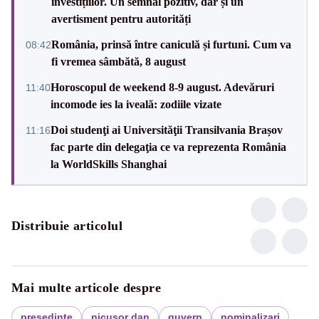
investițiilor. Un semnal pozitiv, dar și un
avertisment pentru autorități
România, prinsă între caniculă și furtuni. Cum va
08:42
fi vremea sâmbătă, 8 august
Horoscopul de weekend 8-9 august. Adevăruri
11:40
incomode ies la iveală: zodiile vizate
Doi studenţi ai Universităţii Transilvania Brașov
11:16
fac parte din delegaţia ce va reprezenta România
la WorldSkills Shanghai
Distribuie articolul
Mai multe articole despre
presedinte
nicusor dan
guvern
nominalizari