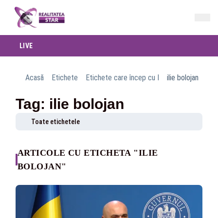
LIVE
Acasă
Etichete
Etichete care încep cu I
ilie bolojan
Tag: ilie bolojan
Toate etichetele
ARTICOLE CU ETICHETA "ILIE
BOLOJAN"