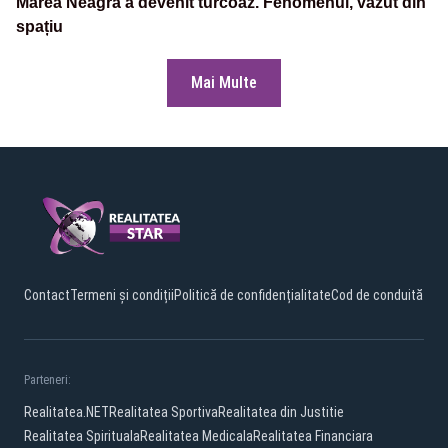
Marea Neagră a devenit turcoaz. Fenomenul, văzut din
spațiu
Mai Multe
Contact
Termeni și condiții
Politică de confidențialitate
Cod de conduită
Parteneri:
Realitatea.NET
Realitatea Sportiva
Realitatea din Justitie
Realitatea Spirituala
Realitatea Medicala
Realitatea Financiara