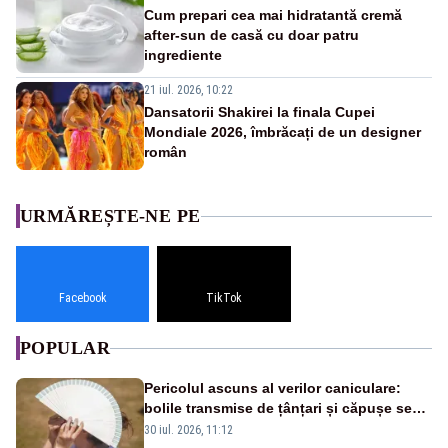
Cum prepari cea mai hidratantă cremă
after-sun de casă cu doar patru
ingrediente
21 iul. 2026, 10:22
Dansatorii Shakirei la finala Cupei
Mondiale 2026, îmbrăcați de un designer
român
URMĂREȘTE-NE PE
Facebook
TikTok
POPULAR
Pericolul ascuns al verilor caniculare:
bolile transmise de țânțari și căpușe se
extind, iar bacteriile se înmulțesc mai
30 iul. 2026, 11:12