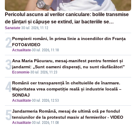
Pericolul ascuns al verilor caniculare: bolile transmise
de țânțari și căpușe se extind, iar bacteriile se
Sanatate
·
30 iul. 2026, 11:12
înmulțesc mai ușor
2
Pompierii români, în prima linie a incendiilor din Franța
FOTO&VIDEO
Actualitate
-
30 iul. 2026, 11:18
3
Ana Maria Păcuraru, mesaj-manifest pentru fermieri și
jandarmi: „Sunt oameni disperați, nu sunt răufăcători”
Economie
-
30 iul. 2026, 11:23
4
Românii cer transparență în cheltuielile de înarmare.
Majoritatea vrea competiție reală și industrie locală –
SONDAJ
Actualitate
-
30 iul. 2026, 12:53
5
Jandarmeria Română, mesaj de ultimă oră pe fondul
tensiunilor de la protestul masiv al fermierilor - VIDEO
Actualitate
-
30 iul. 2026, 11:08