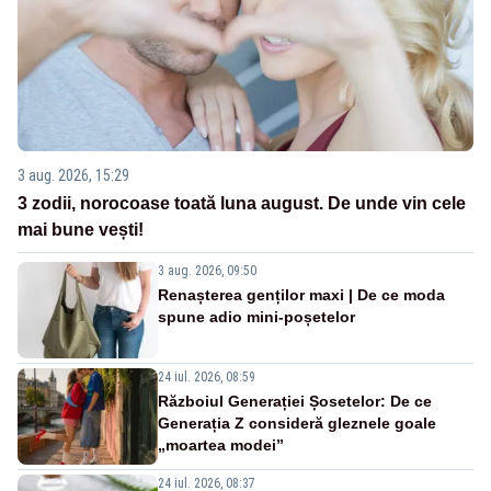
3 aug. 2026, 15:29
3 zodii, norocoase toată luna august. De unde vin cele
mai bune vești!
3 aug. 2026, 09:50
Renașterea genților maxi | De ce moda
spune adio mini-poșetelor
24 iul. 2026, 08:59
Războiul Generației Șosetelor: De ce
Generația Z consideră gleznele goale
„moartea modei”
24 iul. 2026, 08:37