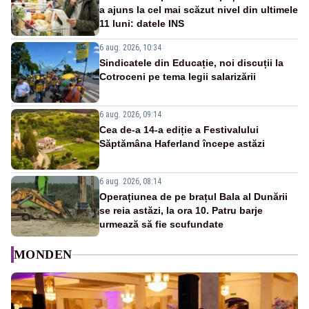
a ajuns la cel mai scăzut nivel din ultimele
11 luni: datele INS
6 aug. 2026, 10:34
Sindicatele din Educație, noi discuții la
Cotroceni pe tema legii salarizării
6 aug. 2026, 09:14
Cea de-a 14-a ediție a Festivalului
Săptămâna Haferland începe astăzi
6 aug. 2026, 08:14
Operațiunea de pe brațul Bala al Dunării
se reia astăzi, la ora 10. Patru barje
urmează să fie scufundate
MONDEN