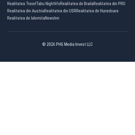
Realitatea Travel
Tabu Nightlife
Realitatea de Braila
Realitatea din PRO
Realitatea din Austria
Realitatea din USR
Realitatea de Hunedoara
Realitatea de Ialomita
NewsInn
© 2026 PHG Media Invest LLC
Facebook
TikTok