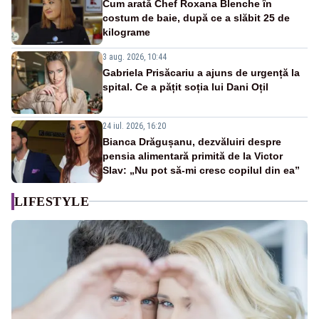
Cum arată Chef Roxana Blenche în
costum de baie, după ce a slăbit 25 de
kilograme
3 aug. 2026, 10:44
Gabriela Prisăcariu a ajuns de urgență la
spital. Ce a pățit soția lui Dani Oțil
24 iul. 2026, 16:20
Bianca Drăgușanu, dezvăluiri despre
pensia alimentară primită de la Victor
Slav: „Nu pot să-mi cresc copilul din ea”
LIFESTYLE