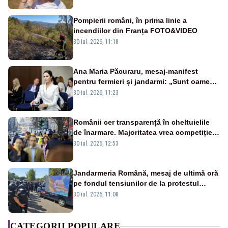
ușor
Pompierii români, în prima linie a
incendiilor din Franța FOTO&VIDEO
30 iul. 2026, 11:18
Ana Maria Păcuraru, mesaj-manifest
pentru fermieri și jandarmi: „Sunt oameni
disperați, nu sunt răufăcători”
30 iul. 2026, 11:23
Românii cer transparență în cheltuielile
de înarmare. Majoritatea vrea competiție
reală și industrie locală – SONDAJ
30 iul. 2026, 12:53
Jandarmeria Română, mesaj de ultimă oră
pe fondul tensiunilor de la protestul
masiv al fermierilor - VIDEO
30 iul. 2026, 11:08
CATEGORII POPULARE