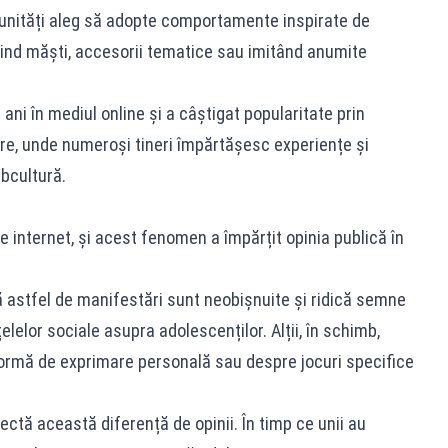
munități aleg să adopte comportamente inspirate de
osind măști, accesorii tematice sau imitând anumite
ni în mediul online și a câștigat popularitate prin
are, unde numeroși tineri împărtășesc experiențe și
bcultură.
e internet, și acest fenomen a împărțit opinia publică în
că astfel de manifestări sunt neobișnuite și ridică semne
țelelor sociale asupra adolescenților. Alții, în schimb,
formă de exprimare personală sau despre jocuri specifice
.
ectă această diferență de opinii. În timp ce unii au