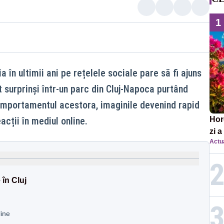
1
 în ultimii ani pe rețelele sociale pare să fi ajuns
t surprinși într-un parc din Cluj-Napoca purtând
omportamentul acestora, imaginile devenind rapid
acții în mediul online.
Horo
zi a
Actua
înce
în Cluj
line