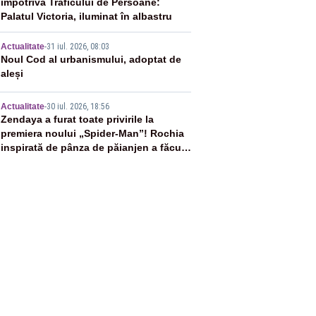
împotriva Traficului de Persoane:
Palatul Victoria, iluminat în albastru
4
Actualitate
-
31 iul. 2026, 08:03
Noul Cod al urbanismului, adoptat de
aleși
5
Actualitate
-
30 iul. 2026, 18:56
Zendaya a furat toate privirile la
premiera noului „Spider-Man”! Rochia
inspirată de pânza de păianjen a făcut
senzație