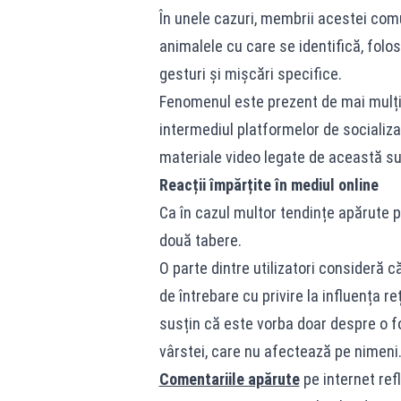
În unele cazuri, membrii acestei co
animalele cu care se identifică, fol
gesturi și mișcări specifice.
Fenomenul este prezent de mai mulți a
intermediul platformelor de socializ
materiale video legate de această su
Reacții împărțite în mediul online
Ca în cazul multor tendințe apărute p
două tabere.
O parte dintre utilizatori consideră 
de întrebare cu privire la influența re
susțin că este vorba doar despre o 
vârstei, care nu afectează pe nimeni
Comentariile apărute
pe internet refl