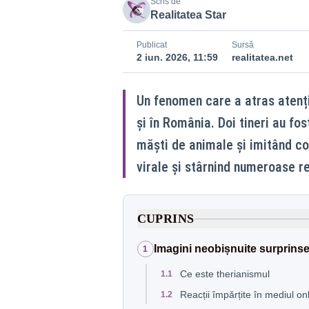
Scris de
Realitatea Star
Publicat
Sursă
2 iun. 2026, 11:59
realitatea.net
Un fenomen care a atras atenția
și în România. Doi tineri au fos
măști de animale și imitând c
virale și stârnind numeroase re
CUPRINS
Imagini neobișnuite surprinse 
1
Ce este therianismul
1.1
Reacții împărțite în mediul on
1.2