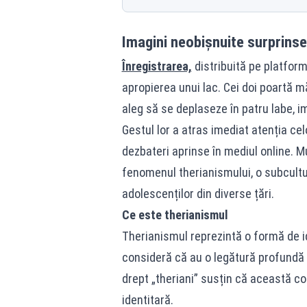
Imagini neobișnuite surprinse 
Înregistrarea,
distribuită pe platforme
apropierea unui lac. Cei doi poartă m
aleg să se deplaseze în patru labe,
Gestul lor a atras imediat atenția cel
dezbateri aprinse în mediul online. M
fenomenul therianismului, o subcultu
adolescenților din diverse țări.
Ce este therianismul
Therianismul reprezintă o formă de i
consideră că au o legătură profundă 
drept „theriani” susțin că această co
identitară.