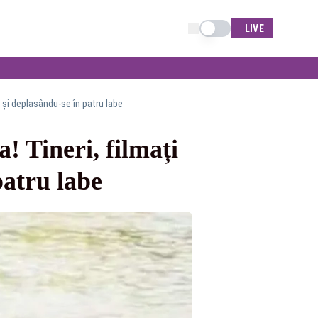
Schimba tema
LIVE
e și deplasându-se în patru labe
! Tineri, filmați
patru labe