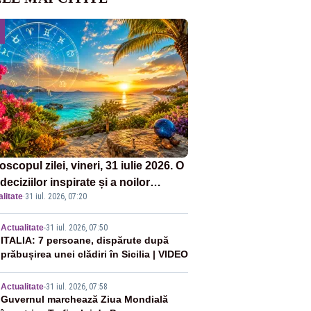
scopul zilei, vineri, 31 iulie 2026. O
 deciziilor inspirate și a noilor
litate
·
31 iul. 2026, 07:20
puturi. Vezi zodiile vizate
2
Actualitate
-
31 iul. 2026, 07:50
ITALIA: 7 persoane, dispărute după
prăbușirea unei clădiri în Sicilia | VIDEO
3
Actualitate
-
31 iul. 2026, 07:58
Guvernul marchează Ziua Mondială