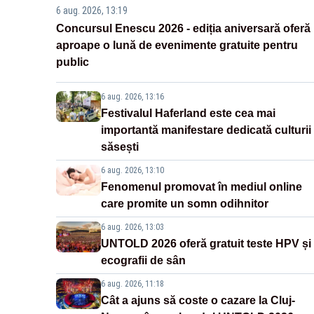
6 aug. 2026, 13:19
Concursul Enescu 2026 - ediția aniversară oferă
aproape o lună de evenimente gratuite pentru
public
6 aug. 2026, 13:16
Festivalul Haferland este cea mai
importantă manifestare dedicată culturii
săsești
6 aug. 2026, 13:10
Fenomenul promovat în mediul online
care promite un somn odihnitor
6 aug. 2026, 13:03
UNTOLD 2026 oferă gratuit teste HPV și
ecografii de sân
6 aug. 2026, 11:18
Cât a ajuns să coste o cazare la Cluj-