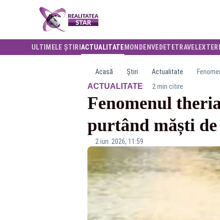
ULTIMELE ȘTIRI
ACTUALITATE
MONDEN
VEDETE
TRAVEL
EXTER
Acasă
Știri
Actualitate
Fenomenu
·
ACTUALITATE
2 min citire
Fenomenul theriani
purtând măști de 
2 iun. 2026, 11:59