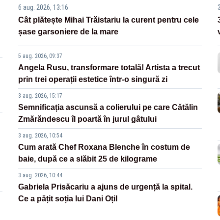
6 aug. 2026, 13:16
Cât plătește Mihai Trăistariu la curent pentru cele
șase garsoniere de la mare
5 aug. 2026, 09:37
Angela Rusu, transformare totală! Artista a trecut
prin trei operații estetice într-o singură zi
3 aug. 2026, 15:17
Semnificația ascunsă a colierului pe care Cătălin
Zmărăndescu îl poartă în jurul gâtului
3 aug. 2026, 10:54
Cum arată Chef Roxana Blenche în costum de
baie, după ce a slăbit 25 de kilograme
3 aug. 2026, 10:44
Gabriela Prisăcariu a ajuns de urgență la spital.
Ce a pățit soția lui Dani Oțil