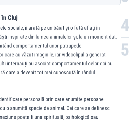
în Cluj
le sociale, îi arată pe un băiat și o fată aflați în
ăști inspirate din lumea animalelor și, la un moment dat,
 imitând comportamentul unor patrupede.
or care au văzut imaginile, iar videoclipul a generat
ulți internauți au asociat comportamentul celor doi cu
ră care a devenit tot mai cunoscută în rândul
dentificare personală prin care anumite persoane
cu o anumită specie de animal. Cei care se definesc
nexiune poate fi una spirituală, psihologică sau