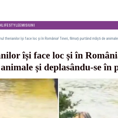
N
LIFESTYLE
EMISIUNI
l therianilor își face loc și în România! Tineri, filmați purtând măști de animal
lor își face loc și în România
animale și deplasându-se în 