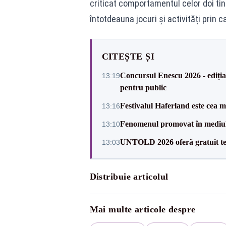
criticat comportamentul celor doi tine
întotdeauna jocuri și activități prin c
CITEȘTE ȘI
Concursul Enescu 2026 - ediția
13:19
pentru public
Festivalul Haferland este cea m
13:16
Fenomenul promovat în mediul 
13:10
UNTOLD 2026 oferă gratuit tes
13:03
Distribuie articolul
Mai multe articole despre