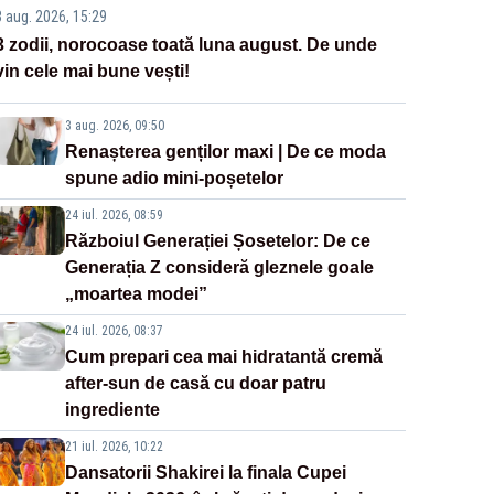
3 aug. 2026, 15:29
3 zodii, norocoase toată luna august. De unde
vin cele mai bune vești!
3 aug. 2026, 09:50
Renașterea genților maxi | De ce moda
spune adio mini-poșetelor
24 iul. 2026, 08:59
Războiul Generației Șosetelor: De ce
Generația Z consideră gleznele goale
„moartea modei”
24 iul. 2026, 08:37
Cum prepari cea mai hidratantă cremă
after-sun de casă cu doar patru
ingrediente
21 iul. 2026, 10:22
Dansatorii Shakirei la finala Cupei