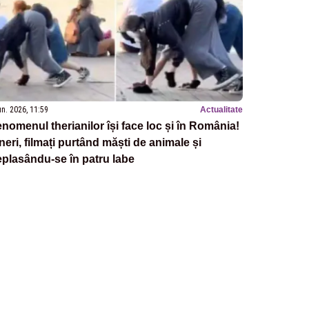
un. 2026, 11:59
Actualitate
nomenul therianilor își face loc și în România!
neri, filmați purtând măști de animale și
plasându-se în patru labe