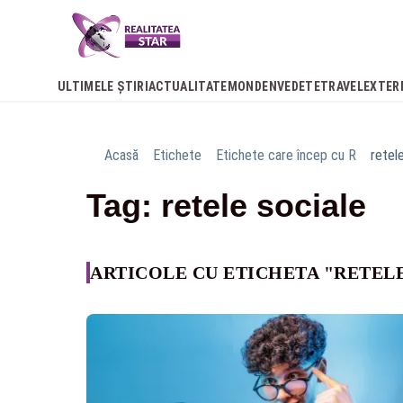
ULTIMELE ȘTIRI
ACTUALITATE
MONDEN
VEDETE
TRAVEL
EXTER
Acasă
Etichete
Etichete care încep cu R
retel
Tag: retele sociale
ARTICOLE CU ETICHETA "RETEL