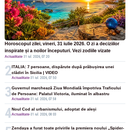
Horoscopul zilei, vineri, 31 iulie 2026. O zi a deciziilor
inspirate și a noilor începuturi. Vezi zodiile vizate
Actualitate
·
31 iul. 2026, 07:20
2
ITALIA: 7 persoane, dispărute după prăbușirea unei
clădiri în Sicilia | VIDEO
Actualitate
-
31 iul. 2026, 07:50
3
Guvernul marchează Ziua Mondială împotriva Traficului
de Persoane: Palatul Victoria, iluminat în albastru
Actualitate
-
31 iul. 2026, 07:58
4
Noul Cod al urbanismului, adoptat de aleși
Actualitate
-
31 iul. 2026, 08:03
Zendaya a furat toate privirile la premiera noului „Spider-