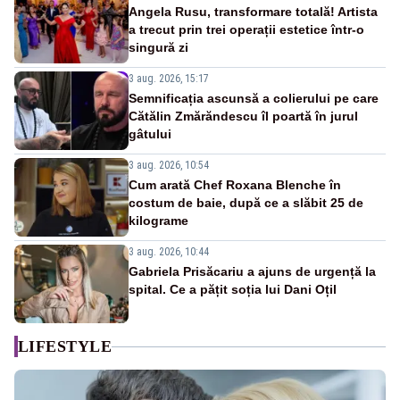
Angela Rusu, transformare totală! Artista
a trecut prin trei operații estetice într-o
singură zi
3 aug. 2026, 15:17
Semnificația ascunsă a colierului pe care
Cătălin Zmărăndescu îl poartă în jurul
gâtului
3 aug. 2026, 10:54
Cum arată Chef Roxana Blenche în
costum de baie, după ce a slăbit 25 de
kilograme
3 aug. 2026, 10:44
Gabriela Prisăcariu a ajuns de urgență la
spital. Ce a pățit soția lui Dani Oțil
LIFESTYLE