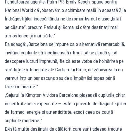
Fondatoarea agenției Palm PR, Emily Keogh, spune pentru
National World că „observăm o schimbare reală în această Zi a
Îndrăgostiților, îndepărtându-ne de romantismul clasic „bifat
pe căsuțe”, precum Parisul și Roma, și către destinații mai
atmosferice și mai trăite.”
Ea adaugă: „Barcelona se impune ca o alternativă remarcabilă,
invitând cuplurile să încetinească ritmul, să se piardă și să
descopere lucruri împreună, fie că este vorba de hoinărirea pe
străduțele întunecate ale Cartierului Gotic, de zăbovirea la un
vermut într-un bar ascuns sau de a împărtăși tapas până
târziu în noapte.”
„Sejurul la Kimpton Vividora Barcelona plasează cuplurile chiar
în centrul acelei experiențe — este o poveste de dragoste plină
de farmec, energie și autenticitate, exact ceea ce caută
cuplurile moderne.”
Există multe destinații de călătorit care sunt adesea trecute