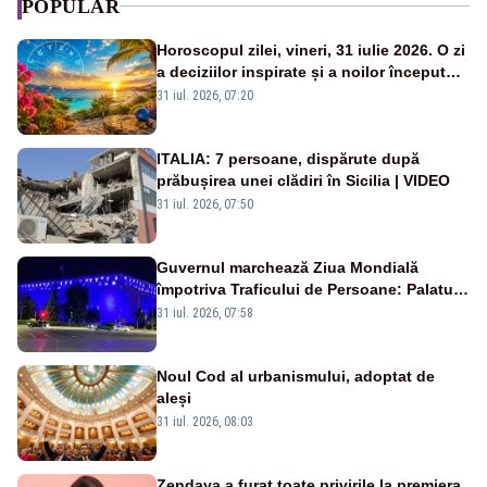
POPULAR
Horoscopul zilei, vineri, 31 iulie 2026. O zi
a deciziilor inspirate și a noilor începuturi.
Vezi zodiile vizate
31 iul. 2026, 07:20
ITALIA: 7 persoane, dispărute după
prăbușirea unei clădiri în Sicilia | VIDEO
31 iul. 2026, 07:50
Guvernul marchează Ziua Mondială
împotriva Traficului de Persoane: Palatul
Victoria, iluminat în albastru
31 iul. 2026, 07:58
Noul Cod al urbanismului, adoptat de
aleși
31 iul. 2026, 08:03
Zendaya a furat toate privirile la premiera