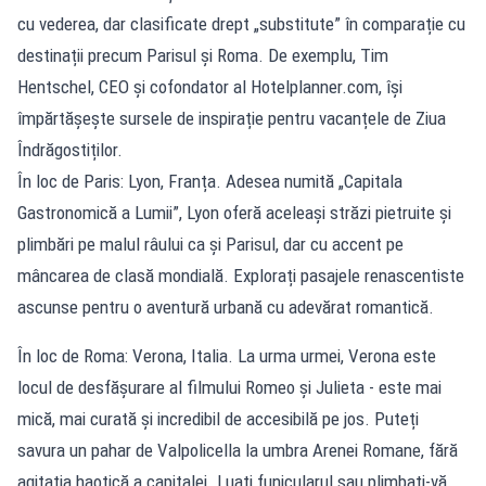
cu vederea, dar clasificate drept „substitute” în comparație cu
destinații precum Parisul și Roma. De exemplu, Tim
Hentschel, CEO și cofondator al Hotelplanner.com, își
împărtășește sursele de inspirație pentru vacanțele de Ziua
Îndrăgostiților.
În loc de Paris: Lyon, Franța. Adesea numită „Capitala
Gastronomică a Lumii”, Lyon oferă aceleași străzi pietruite și
plimbări pe malul râului ca și Parisul, dar cu accent pe
mâncarea de clasă mondială. Explorați pasajele renascentiste
ascunse pentru o aventură urbană cu adevărat romantică.
În loc de Roma: Verona, Italia. La urma urmei, Verona este
locul de desfășurare al filmului Romeo și Julieta - este mai
mică, mai curată și incredibil de accesibilă pe jos. Puteți
savura un pahar de Valpolicella la umbra Arenei Romane, fără
agitația haotică a capitalei. Luați funicularul sau plimbați-vă