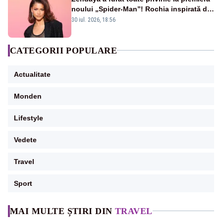
noului „Spider-Man”! Rochia inspirată de
pânza de păianjen a făcut senzație
30 iul. 2026, 18:56
CATEGORII POPULARE
Actualitate
Monden
Lifestyle
Vedete
Travel
Sport
MAI MULTE ȘTIRI DIN
TRAVEL