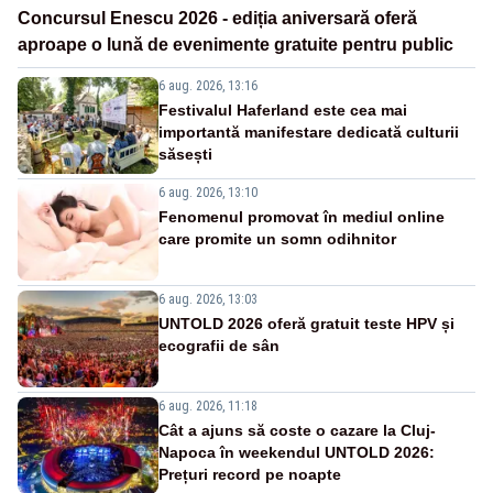
Concursul Enescu 2026 - ediția aniversară oferă
aproape o lună de evenimente gratuite pentru public
6 aug. 2026, 13:16
Festivalul Haferland este cea mai
importantă manifestare dedicată culturii
săsești
6 aug. 2026, 13:10
Fenomenul promovat în mediul online
care promite un somn odihnitor
6 aug. 2026, 13:03
UNTOLD 2026 oferă gratuit teste HPV și
ecografii de sân
6 aug. 2026, 11:18
Cât a ajuns să coste o cazare la Cluj-
Napoca în weekendul UNTOLD 2026:
Prețuri record pe noapte