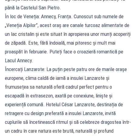
până la Castelul San Pietro.
În loc de Veneția: Annecy, Franța. Cunoscut sub numele de
„Veneția Alpilor”, acest oraș are canale turcoaz alimentate de
un lac cristalin și este situat în apropierea unor munți acoperiți
de zăpadă. Este, fără îndoială, mai pitoresc și mult mai
proaspăt în februarie. Puteți face o croazieră romantică pe
Lacul Annecy.
Încercați Lanzarote: La puțin peste patru ore de marile orașe
europene, clima caldă de iarnă a insulei Lanzarote și
frumusețea sa naturală oferă cadrul perfect pentru o
escapadă în extrasezon, axată pe conexiune, liniște și
experiență comună. Hotelul César Lanzarote, destinația de
retragere cu design preferată a insulei Lanzarote, invită
cuplurile să încetinească ritmul și să celebreze dragostea într-
un cadru în care natura este brută, naturală și profund