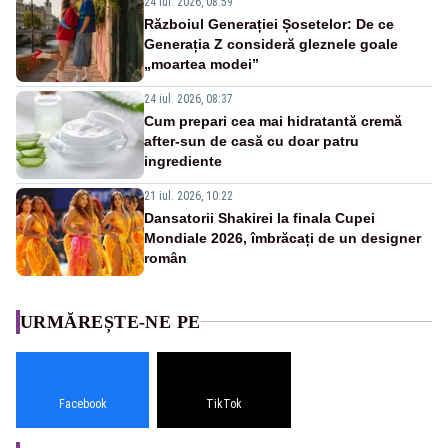
24 iul. 2026, 08:59
Războiul Generației Șosetelor: De ce
Generația Z consideră gleznele goale
„moartea modei”
24 iul. 2026, 08:37
Cum prepari cea mai hidratantă cremă
after-sun de casă cu doar patru
ingrediente
21 iul. 2026, 10:22
Dansatorii Shakirei la finala Cupei
Mondiale 2026, îmbrăcați de un designer
român
URMĂREȘTE-NE PE
Facebook
TikTok