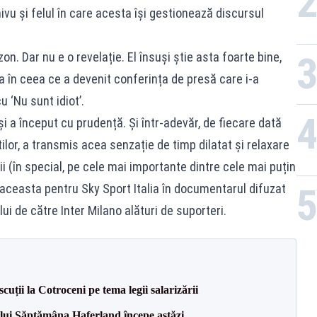
ivu și felul în care acesta își gestionează discursul
on. Dar nu e o revelație. El însuși știe asta foarte bine,
a în ceea ce a devenit conferința de presă care i-a
 ‘Nu sunt idiot’.
i a început cu prudență. Și într-adevăr, de fiecare dată
tilor, a transmis acea senzație de timp dilatat și relaxare
eții (în special, pe cele mai importante dintre cele mai puțin
 aceasta pentru Sky Sport Italia în documentarul difuzat
i de către Inter Milano alături de suporteri.
cuții la Cotroceni pe tema legii salarizării
lului Săptămâna Haferland începe astăzi