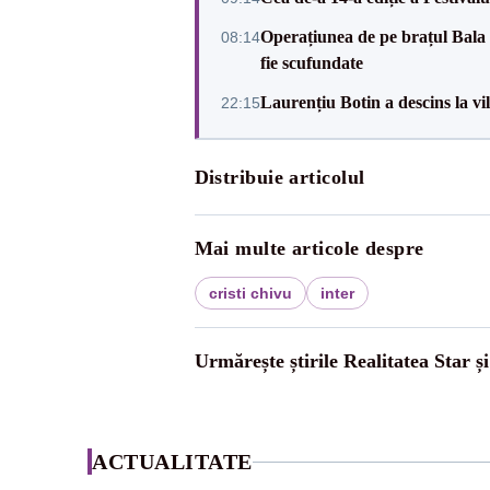
Operațiunea de pe brațul Bala a
08:14
fie scufundate
Laurențiu Botin a descins la vil
22:15
Distribuie articolul
Mai multe articole despre
cristi chivu
inter
Urmărește știrile Realitatea Star ș
ACTUALITATE