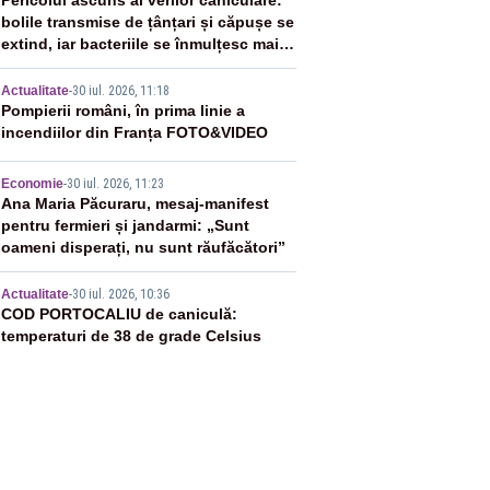
2
Pericolul ascuns al verilor caniculare:
bolile transmise de țânțari și căpușe se
extind, iar bacteriile se înmulțesc mai
ușor
3
Actualitate
-
30 iul. 2026, 11:18
Pompierii români, în prima linie a
incendiilor din Franța FOTO&VIDEO
4
Economie
-
30 iul. 2026, 11:23
Ana Maria Păcuraru, mesaj-manifest
pentru fermieri și jandarmi: „Sunt
oameni disperați, nu sunt răufăcători”
5
Actualitate
-
30 iul. 2026, 10:36
COD PORTOCALIU de caniculă:
temperaturi de 38 de grade Celsius