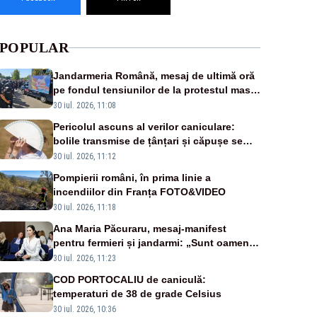
POPULAR
Jandarmeria Română, mesaj de ultimă oră
pe fondul tensiunilor de la protestul masiv
al fermierilor - VIDEO
30 iul. 2026, 11:08
Pericolul ascuns al verilor caniculare:
bolile transmise de țânțari și căpușe se
extind, iar bacteriile se înmulțesc mai ușor
30 iul. 2026, 11:12
Pompierii români, în prima linie a
incendiilor din Franța FOTO&VIDEO
30 iul. 2026, 11:18
Ana Maria Păcuraru, mesaj-manifest
pentru fermieri și jandarmi: „Sunt oameni
disperați, nu sunt răufăcători”
30 iul. 2026, 11:23
COD PORTOCALIU de caniculă:
temperaturi de 38 de grade Celsius
30 iul. 2026, 10:36