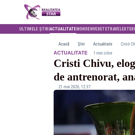
ULTIMELE ȘTIRI
ACTUALITATE
MONDEN
VEDETE
TRAVEL
EXTER
Acasă
Știri
Actualitate
Cristi C
·
ACTUALITATE
1 min citire
Cristi Chivu, elog
de antrenorat, an
21 mai 2026, 12:37