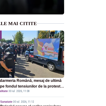
LE MAI CITITE
darmeria Română, mesaj de ultimă
pe fondul tensiunilor de la protestul
litate
·
30 iul. 2026, 11:08
v al fermierilor - VIDEO
Sanatate
-
30 iul. 2026, 11:12