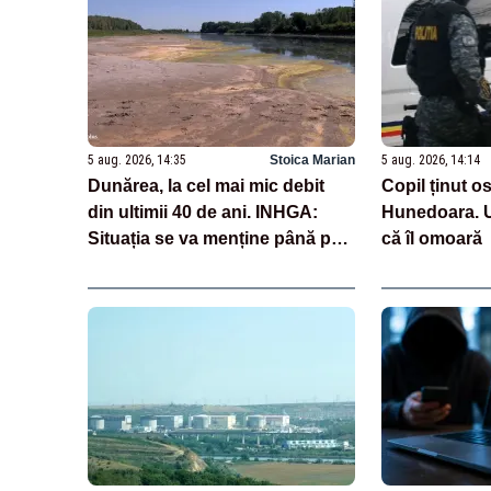
5 aug. 2026, 14:35
Stoica Marian
5 aug. 2026, 14:14
Dunărea, la cel mai mic debit
Copil ținut os
din ultimii 40 de ani. INHGA:
Hunedoara. U
Situația se va menține până pe
că îl omoară
12 august