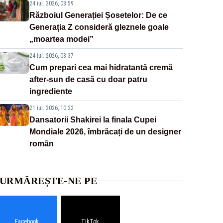
24 iul. 2026, 08:59
Războiul Generației Șosetelor: De ce
Generația Z consideră gleznele goale
„moartea modei”
24 iul. 2026, 08:37
Cum prepari cea mai hidratantă cremă
after-sun de casă cu doar patru
ingrediente
21 iul. 2026, 10:22
Dansatorii Shakirei la finala Cupei
Mondiale 2026, îmbrăcați de un designer
român
URMĂREȘTE-NE PE
Facebook
TikTok