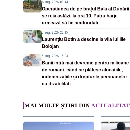
6 aug. 2026, 08:14
Operațiunea de pe brațul Bala al Dunării
se reia astăzi, la ora 10. Patru barje
urmează să fie scufundate
5 aug. 2026, 22:15
Laurențiu Botin a descins la vila lui Ilie
Bolojan
5 aug. 2026, 15:03
Banii intră mai devreme pentru milioane
de români: când se plătesc alocațiile,
indemnizațiile și drepturile persoanelor
cu dizabilități
MAI MULTE ȘTIRI DIN
ACTUALITAT