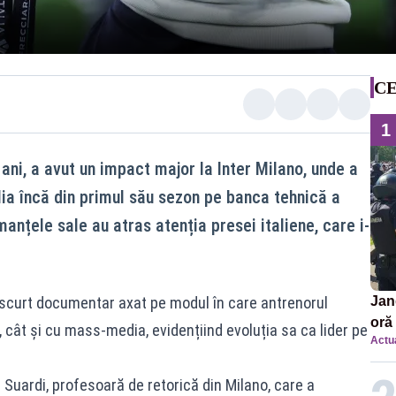
CE
1
 ani, a avut un impact major la Inter Milano, unde a
alia încă din primul său sezon pe banca tehnică a
anțele sale au atras atenția presei italiene, care i-
n scurt documentar axat pe modul în care antrenorul
Jan
oră 
 cât și cu mass-media, evidențiind evoluția sa ca lider pe
Actua
masi
 Suardi, profesoară de retorică din Milano, care a