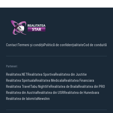
Contact
Termeni și condiții
Politică de confidențialitate
Cod de conduită
Parteneri:
Realitatea.NET
Realitatea Sportiva
Realitatea din Justitie
Realitatea Spirituala
Realitatea Medicala
Realitatea Financiara
Realitatea Travel
Tabu Nightlife
Realitatea de Braila
Realitatea din PRO
Realitatea din Austria
Realitatea din USR
Realitatea de Hunedoara
Realitatea de Ialomita
NewsInn