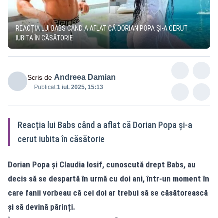
REACȚIA LUI BABS CÂND A AFLAT CĂ DORIAN POPA ȘI-A CERUT
IUBITA ÎN CĂSĂTORIE
Andreea Damian
Scris de
Publicat:
1 iul. 2025, 15:13
Reacția lui Babs când a aflat că Dorian Popa și-a
cerut iubita în căsătorie
Dorian Popa și Claudia Iosif, cunoscută drept Babs, au
decis să se despartă în urmă cu doi ani, într-un moment în
care fanii vorbeau că cei doi ar trebui să se căsătorească
și să devină părinți.