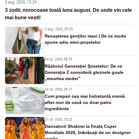
3 aug. 2026, 15:29
3 zodii, norocoase toată luna august. De unde vin cele
mai bune vești!
3 aug. 2026, 09:50
Renașterea genților maxi | De ce moda
spune adio mini-poșetelor
24 iul. 2026, 08:59
Războiul Generației Șosetelor: De ce
Generația Z consideră gleznele goale
„moartea modei”
24 iul. 2026, 08:37
Cum prepari cea mai hidratantă cremă
after-sun de casă cu doar patru
ingrediente
21 iul. 2026, 10:22
Dansatorii Shakirei la finala Cupei
Mondiale 2026, îmbrăcați de un designer
român