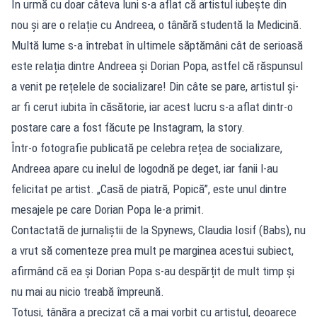
În urmă cu doar câteva luni s-a aflat că artistul iubește din
nou și are o relație cu Andreea, o tânără studentă la Medicină.
Multă lume s-a întrebat în ultimele săptămâni cât de serioasă
este relația dintre Andreea și Dorian Popa, astfel că răspunsul
a venit pe rețelele de socializare! Din câte se pare, artistul și-
ar fi cerut iubita în căsătorie, iar acest lucru s-a aflat dintr-o
postare care a fost făcute pe Instagram, la story.
Într-o fotografie publicată pe celebra rețea de socializare,
Andreea apare cu inelul de logodnă pe deget, iar fanii l-au
felicitat pe artist. „Casă de piatră, Popică”, este unul dintre
mesajele pe care Dorian Popa le-a primit.
Contactată de jurnaliștii de la Spynews, Claudia Iosif (Babs), nu
a vrut să comenteze prea mult pe marginea acestui subiect,
afirmând că ea și Dorian Popa s-au despărțit de mult timp și
nu mai au nicio treabă împreună.
Totuși, tânăra a precizat că a mai vorbit cu artistul, deoarece