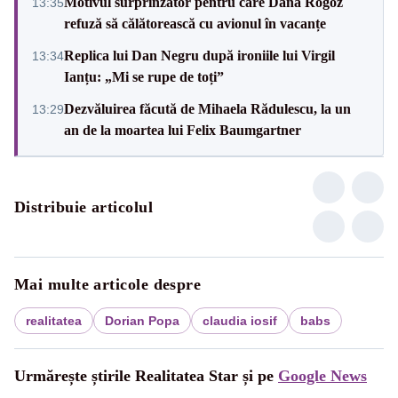
Motivul surprinzător pentru care Dana Rogoz
13:35
refuză să călătorească cu avionul în vacanțe
Replica lui Dan Negru după ironiile lui Virgil
13:34
Ianțu: „Mi se rupe de toți”
Dezvăluirea făcută de Mihaela Rădulescu, la un
13:29
an de la moartea lui Felix Baumgartner
Distribuie articolul
Mai multe articole despre
realitatea
Dorian Popa
claudia iosif
babs
Urmărește știrile Realitatea Star și pe
Google News