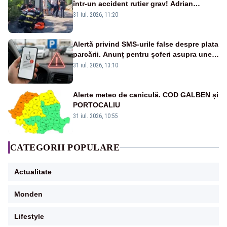
într-un accident rutier grav! Adrian
Ropotan a fost resuscitat
31 iul. 2026, 11:20
Alertă privind SMS-urile false despre plata
parcării. Anunț pentru șoferi asupra unei
noi metode de fraudă online
31 iul. 2026, 13:10
Alerte meteo de caniculă. COD GALBEN și
PORTOCALIU
31 iul. 2026, 10:55
CATEGORII POPULARE
Actualitate
Monden
Lifestyle