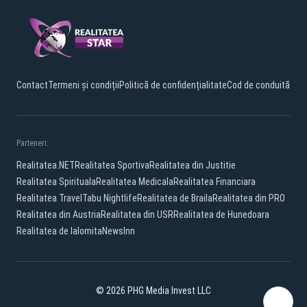
Contact
Termeni și condiții
Politică de confidențialitate
Cod de conduită
Parteneri:
Realitatea.NET
Realitatea Sportiva
Realitatea din Justitie
Realitatea Spirituala
Realitatea Medicala
Realitatea Financiara
Realitatea Travel
Tabu Nightlife
Realitatea de Braila
Realitatea din PRO
Realitatea din Austria
Realitatea din USR
Realitatea de Hunedoara
Realitatea de Ialomita
NewsInn
© 2026 PHG Media Invest LLC
Facebook
TikTok