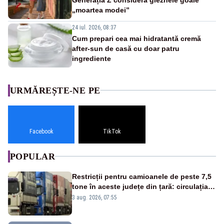
„moartea modei”
24 iul. 2026, 08:37
Cum prepari cea mai hidratantă cremă
after-sun de casă cu doar patru
ingrediente
URMĂREȘTE-NE PE
Facebook
TikTok
POPULAR
Restricții pentru camioanele de peste 7,5
tone în aceste județe din țară: circulația
este interzisă luni, între orele 12:00 și
3 aug. 2026, 07:55
20:00