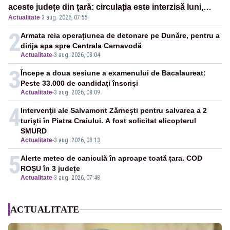
aceste județe din țară: circulația este interzisă luni,
Actualitate
·
3 aug. 2026, 07:55
între orele 12:00 și 20:00
2
Armata reia operațiunea de detonare pe Dunăre, pentru a
dirija apa spre Centrala Cernavodă
Actualitate
-
3 aug. 2026, 08:04
3
Începe a doua sesiune a examenului de Bacalaureat:
Peste 33.000 de candidaţi înscrişi
Actualitate
-
3 aug. 2026, 08:09
4
Intervenţii ale Salvamont Zărnești pentru salvarea a 2
turişti în Piatra Craiului. A fost solicitat elicopterul
SMURD
Actualitate
-
3 aug. 2026, 08:13
5
Alerte meteo de caniculă în aproape toată țara. COD
ROȘU în 3 județe
Actualitate
-
3 aug. 2026, 07:48
ACTUALITATE