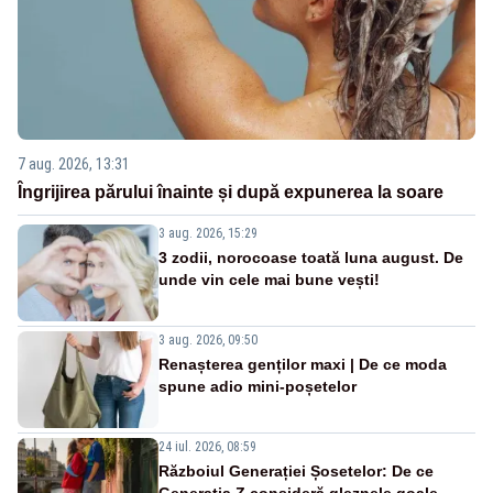
7 aug. 2026, 13:31
Îngrijirea părului înainte și după expunerea la soare
3 aug. 2026, 15:29
3 zodii, norocoase toată luna august. De
unde vin cele mai bune vești!
3 aug. 2026, 09:50
Renașterea genților maxi | De ce moda
spune adio mini-poșetelor
24 iul. 2026, 08:59
Războiul Generației Șosetelor: De ce
Generația Z consideră gleznele goale