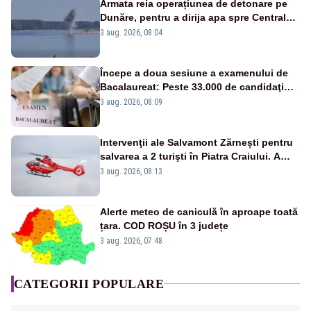
Armata reia operațiunea de detonare pe
Dunăre, pentru a dirija apa spre Centrala
Cernavodă
3 aug. 2026, 08:04
Începe a doua sesiune a examenului de
Bacalaureat: Peste 33.000 de candidaţi
înscrişi
3 aug. 2026, 08:09
Intervenţii ale Salvamont Zărnești pentru
salvarea a 2 turişti în Piatra Craiului. A
fost solicitat elicopterul SMURD
3 aug. 2026, 08:13
Alerte meteo de caniculă în aproape toată
țara. COD ROȘU în 3 județe
3 aug. 2026, 07:48
CATEGORII POPULARE