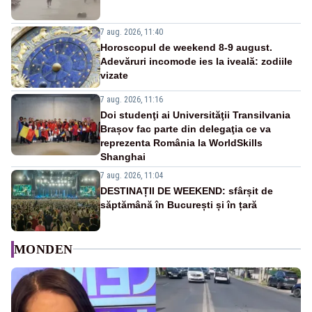
7 aug. 2026, 11:40
Horoscopul de weekend 8-9 august.
Adevăruri incomode ies la iveală: zodiile
vizate
7 aug. 2026, 11:16
Doi studenţi ai Universităţii Transilvania
Brașov fac parte din delegaţia ce va
reprezenta România la WorldSkills
Shanghai
7 aug. 2026, 11:04
DESTINAȚII DE WEEKEND: sfârșit de
săptămână în București și în țară
MONDEN