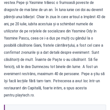
vestea.Pepe și Yasmine trăiesc o frumoasă poveste de
dragoste de mai bine de un an. În luna iunie cei doi au devenit
părinții unui băiețel. Chiar în ziua în care artisul a împlinit 43 de
ani, pe 20 iulie, iubita acestuia și-a schimbat numele de
utilizator de pe rețelele de socializare din Yasmine Ody în
Yasmine Pascu, ceea ce i-a dus pe mulți cu gândul la o
posibilă căsătorie.Giani, fratele cântărețului, a fost cel care a
confirmat zvonurile și a dat detalii despre eveniment. Sunt
căsătoriți de mult. Înainte de Paște s-au căsătorit. Să fie
fericiți, să le dea Dumnezeu tot binele din lume. A fost un
eveniment restrâns, maximum 40 de persoane. Pepe a știu să
își facă lecțiile fără tam-tam. Petrecerea a avut loc într-un
restaurant din Capitală, foarte intim, a spus acesta
pentru playtech.ro.