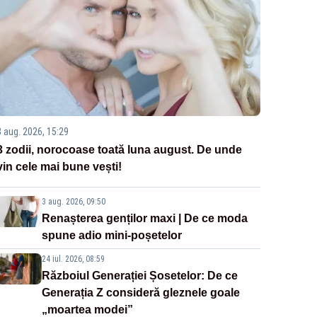
3 aug. 2026, 15:29
3 zodii, norocoase toată luna august. De unde
vin cele mai bune vești!
3 aug. 2026, 09:50
Renașterea genților maxi | De ce moda
spune adio mini-poșetelor
24 iul. 2026, 08:59
Războiul Generației Șosetelor: De ce
Generația Z consideră gleznele goale
„moartea modei”