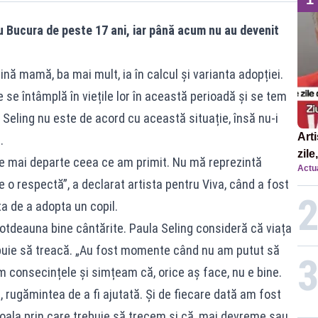
u Bucura de peste 17 ani, iar până acum nu au devenit
ină mamă, ba mai mult, ia în calcul și varianta adopției.
 se întâmplă în viețile lor în această perioadă și se tem
Seling nu este de acord cu această situație, însă nu-i
Arti
ă.
zile
te mai departe ceea ce am primit. Nu mă reprezintă
Actua
re o respectă”, a declarat artista pentru Viva, când a fost
ta de a adopta un copil.
totdeauna bine cântărite. Paula Seling consideră că viața
ebuie să treacă. „Au fost momente când nu am putut să
m consecințele și simțeam că, orice aș face, nu e bine.
, rugămintea de a fi ajutată. Și de fiecare dată am fost
coala prin care trebuie să trecem și că, mai devreme sau