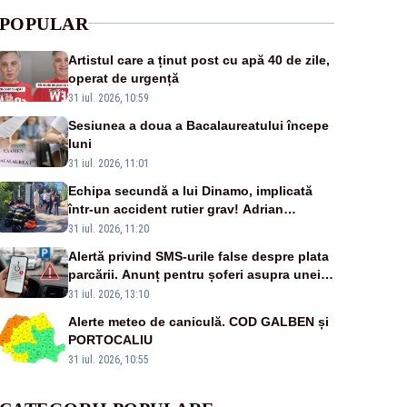
POPULAR
Artistul care a ținut post cu apă 40 de zile,
operat de urgență
31 iul. 2026, 10:59
Sesiunea a doua a Bacalaureatului începe
luni
31 iul. 2026, 11:01
Echipa secundă a lui Dinamo, implicată
într-un accident rutier grav! Adrian
Ropotan a fost resuscitat
31 iul. 2026, 11:20
Alertă privind SMS-urile false despre plata
parcării. Anunț pentru șoferi asupra unei
noi metode de fraudă online
31 iul. 2026, 13:10
Alerte meteo de caniculă. COD GALBEN și
PORTOCALIU
31 iul. 2026, 10:55