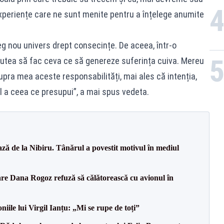
xperiențe care ne sunt menite pentru a înțelege anumite
eg nou univers drept consecințe. De aceea, într-o
putea să fac ceva ce să genereze suferința cuiva. Mereu
upra mea aceste responsabilități, mai ales că intenția,
l a ceea ce presupui”, a mai spus vedeta.
ază de la Nibiru. Tânărul a povestit motivul în mediul
re Dana Rogoz refuză să călătorească cu avionul în
iile lui Virgil Ianțu: „Mi se rupe de toți”