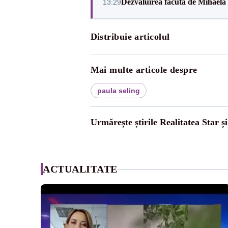
Dezvăluirea făcută de Mihaela 
13:29
Distribuie articolul
Mai multe articole despre
paula seling
Urmărește știrile Realitatea Star ș
ACTUALITATE