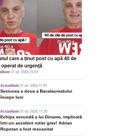
stul care a ținut post cu apă 40 de
, operat de urgență
litate
·
31 iul. 2026, 10:59
2
Actualitate
-
31 iul. 2026, 11:01
Sesiunea a doua a Bacalaureatului
începe luni
3
Actualitate
-
31 iul. 2026, 11:20
Echipa secundă a lui Dinamo, implicată
într-un accident rutier grav! Adrian
Ropotan a fost resuscitat