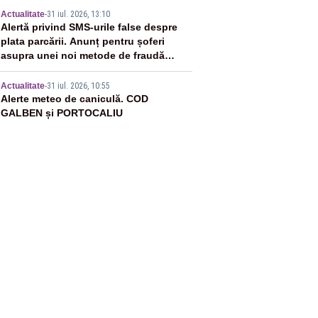
4
Actualitate
-
31 iul. 2026, 13:10
Alertă privind SMS-urile false despre
plata parcării. Anunț pentru șoferi
asupra unei noi metode de fraudă
online
5
Actualitate
-
31 iul. 2026, 10:55
Alerte meteo de caniculă. COD
GALBEN și PORTOCALIU