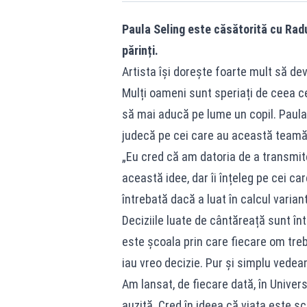
Paula Seling este căsătorită cu Rad
părinți.
Artista își dorește foarte mult să dev
Mulți oameni sunt speriați de ceea ce
să mai aducă pe lume un copil. Paula 
judecă pe cei care au această team
„Eu cred că am datoria de a transmi
această idee, dar îi înțeleg pe cei ca
întrebată dacă a luat în calcul varian
Deciziile luate de cântăreață sunt în
este școala prin care fiecare om tr
iau vreo decizie. Pur și simplu vedea
Am lansat, de fiecare dată, în Univers
auzită. Cred în ideea că viața este ș