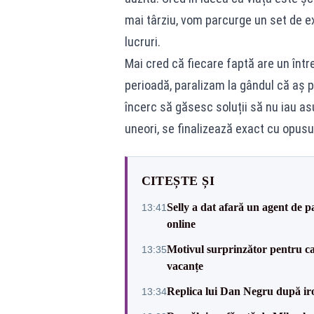
mai târziu, vom parcurge un set de e
lucruri.
Mai cred că fiecare faptă are un într
perioadă, paralizam la gândul că aș 
încerc să găsesc soluții să nu iau as
uneori, se finalizează exact cu opusu
CITEȘTE ȘI
Selly a dat afară un agent de p
13:41
online
Motivul surprinzător pentru ca
13:35
vacanțe
Replica lui Dan Negru după iron
13:34