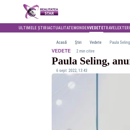
ULTIMELE ȘTIRI
ACTUALITATE
MONDEN
VEDETE
TRAVEL
EXTER
Acasă
Știri
Vedete
Paula Seling
·
VEDETE
2 min citire
Paula Seling, anu
6 sept. 2022, 13:43