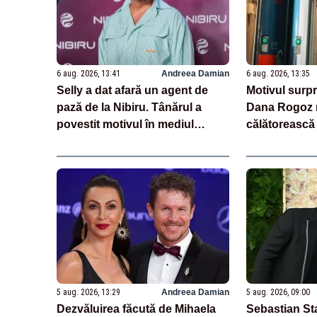
6 aug. 2026, 13:41
Andreea Damian
6 aug. 2026, 13:35
Selly a dat afară un agent de
Motivul surpr
pază de la Nibiru. Tânărul a
Dana Rogoz r
povestit motivul în mediul
călătorească 
online
vacanțe
5 aug. 2026, 13:29
Andreea Damian
5 aug. 2026, 09:00
Dezvăluirea făcută de Mihaela
Sebastian Sta