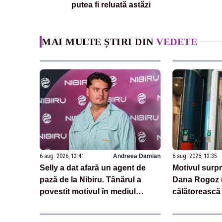
putea fi reluată astăzi
MAI MULTE ȘTIRI DIN
VEDETE
6 aug. 2026, 13:41
Andreea Damian
6 aug. 2026, 13:35
Selly a dat afară un agent de
Motivul surpr
pază de la Nibiru. Tânărul a
Dana Rogoz r
povestit motivul în mediul
călătorească 
online
vacanțe