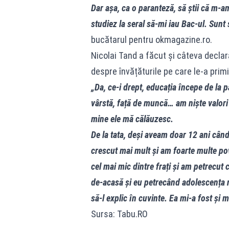
Dar așa, ca o paranteză, să știi că m-am
studiez la seral să-mi iau Bac-ul. Sunt 
bucătarul pentru okmagazine.ro.
Nicolai Tand a făcut și câteva declara
despre învățăturile pe care le-a primit
„Da, ce-i drept, educația începe de la 
vârstă, față de muncă… am niște valori 
mine ele mă călăuzesc.
De la tata, deși aveam doar 12 ani câ
crescut mai mult și am foarte multe pov
cel mai mic dintre frați și am petrecut c
de-acasă și eu petrecând adolescența n
să-l explic în cuvinte. Ea mi-a fost și m
Sursa: Tabu.RO