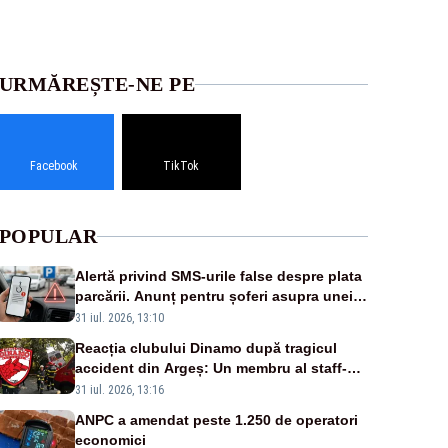
URMĂREȘTE-NE PE
Facebook
TikTok
POPULAR
Alertă privind SMS-urile false despre plata
parcării. Anunț pentru șoferi asupra unei
noi metode de fraudă online
31 iul. 2026, 13:10
Reacția clubului Dinamo după tragicul
accident din Argeș: Un membru al staff-
ului medical a murit, antrenorul Adrian
31 iul. 2026, 13:16
Ropotan este în spital
ANPC a amendat peste 1.250 de operatori
economici