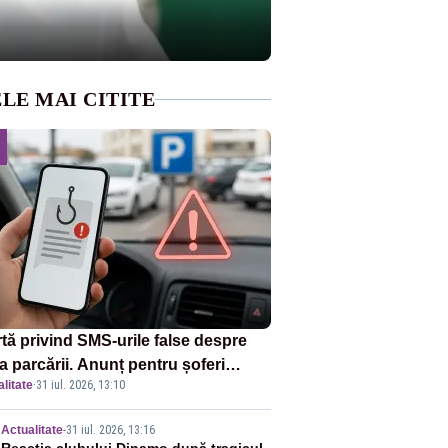
LE MAI CITITE
rtă privind SMS-urile false despre
a parcării. Anunț pentru șoferi
litate
·
31 iul. 2026, 13:10
pra unei noi metode de fraudă
ine
Actualitate
-
31 iul. 2026, 13:16