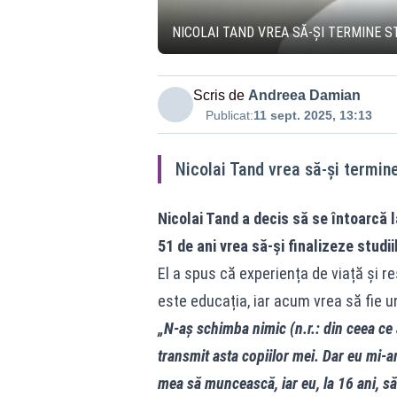
NICOLAI TAND VREA SĂ-ȘI TERMINE ST
Scris de
Andreea Damian
Publicat:
11 sept. 2025, 13:13
Nicolai Tand vrea să-și termine 
Nicolai Tand a decis să se întoarcă l
51 de ani vrea să-și finalizeze studii
El a spus că experiența de viață și r
este educația, iar acum vrea să fie un
„N-aș schimba nimic (n.r.: din ceea ce a
transmit asta copiilor mei. Dar eu mi
mea să muncească, iar eu, la 16 ani, să