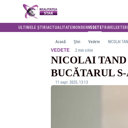
ULTIMELE ȘTIRI
ACTUALITATE
MONDEN
VEDETE
TRAVEL
EXTER
Acasă
Știri
Vedete
NICOLAI TAN
·
VEDETE
2 min citire
NICOLAI TAND 
BUCĂTARUL S-A
11 sept. 2025, 13:13