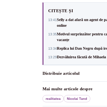
CITEȘTE ȘI
Selly a dat afară un agent de p
13:41
online
Motivul surprinzător pentru ca
13:35
vacanțe
Replica lui Dan Negru după iron
13:34
Dezvăluirea făcută de Mihaela 
13:29
Distribuie articolul
Mai multe articole despre
realitatea
Nicolai Tand