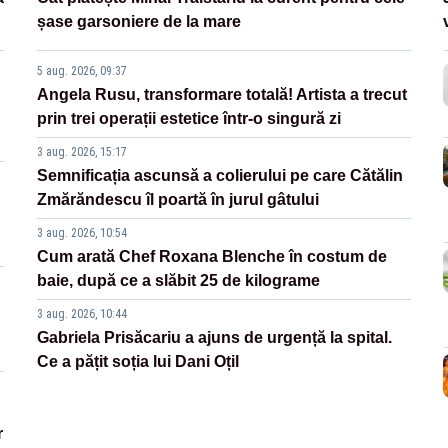
șase garsoniere de la mare
5 aug. 2026, 09:37
Angela Rusu, transformare totală! Artista a trecut
prin trei operații estetice într-o singură zi
3 aug. 2026, 15:17
Semnificația ascunsă a colierului pe care Cătălin
Zmărăndescu îl poartă în jurul gâtului
3 aug. 2026, 10:54
Cum arată Chef Roxana Blenche în costum de
baie, după ce a slăbit 25 de kilograme
3 aug. 2026, 10:44
Gabriela Prisăcariu a ajuns de urgență la spital.
Ce a pățit soția lui Dani Oțil
r