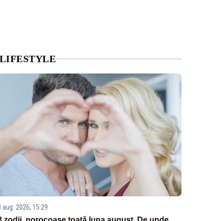
LIFESTYLE
3 aug. 2026, 15:29
3 zodii, norocoase toată luna august. De unde