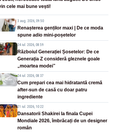
vin cele mai bune vești!
3 aug. 2026, 09:50
Renașterea genților maxi | De ce moda
spune adio mini-poșetelor
24 iul. 2026, 08:59
Războiul Generației Șosetelor: De ce
Generația Z consideră gleznele goale
„moartea modei”
24 iul. 2026, 08:37
Cum prepari cea mai hidratantă cremă
after-sun de casă cu doar patru
ingrediente
21 iul. 2026, 10:22
Dansatorii Shakirei la finala Cupei
Mondiale 2026, îmbrăcați de un designer
român