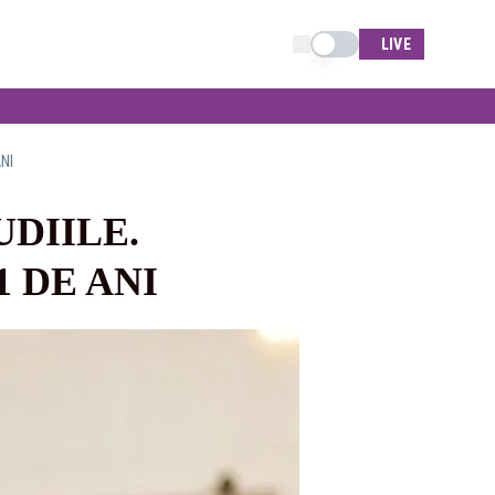
Schimba tema
LIVE
NI
UDIILE.
1 DE ANI