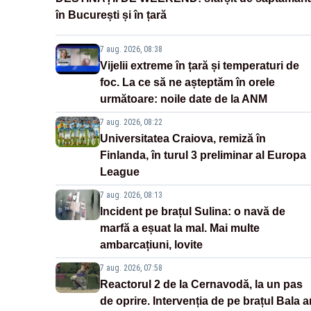
în București și în țară
7 aug. 2026, 08:38
Vijelii extreme în țară și temperaturi de
foc. La ce să ne așteptăm în orele
următoare: noile date de la ANM
7 aug. 2026, 08:22
Universitatea Craiova, remiză în
Finlanda, în turul 3 preliminar al Europa
League
7 aug. 2026, 08:13
Incident pe brațul Sulina: o navă de
marfă a eșuat la mal. Mai multe
ambarcațiuni, lovite
7 aug. 2026, 07:58
Reactorul 2 de la Cernavodă, la un pas
de oprire. Intervenția de pe brațul Bala a