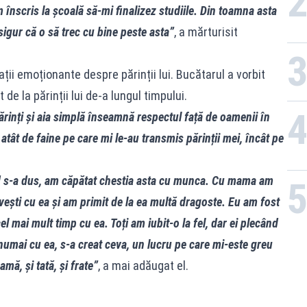
 înscris la școală să-mi finalizez studiile. Din toamna asta
sigur că o să trec cu bine peste asta”
, a mărturisit
ții emoționante despre părinții lui. Bucătarul a vorbit
 de la părinții lui de-a lungul timpului.
părinți și aia simplă înseamnă respectul față de oamenii în
atât de faine pe care mi le-au transmis părinții mei, încât pe
nd s-a dus, am căpătat chestia asta cu munca. Cu mama am
ești cu ea și am primit de la ea multă dragoste. Eu am fost
el mai mult timp cu ea. Toți am iubit-o la fel, dar ei plecând
umai cu ea, s-a creat ceva, un lucru pe care mi-este greu
amă, și tată, și frate”
, a mai adăugat el.