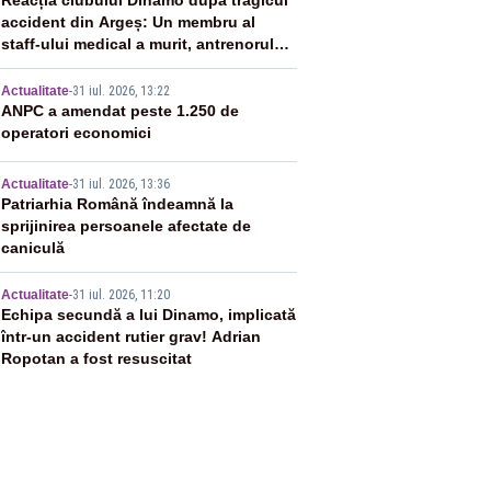
2
Reacția clubului Dinamo după tragicul
accident din Argeș: Un membru al
staff-ului medical a murit, antrenorul
Adrian Ropotan este în spital
3
Actualitate
-
31 iul. 2026, 13:22
ANPC a amendat peste 1.250 de
operatori economici
4
Actualitate
-
31 iul. 2026, 13:36
Patriarhia Română îndeamnă la
sprijinirea persoanele afectate de
caniculă
5
Actualitate
-
31 iul. 2026, 11:20
Echipa secundă a lui Dinamo, implicată
într-un accident rutier grav! Adrian
Ropotan a fost resuscitat