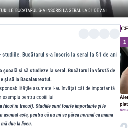
UDIILE. BUCĂTARUL S-A ÎNSCRIS LA SERAL LA 51 DE ANI
CE
1
studiile. Bucătarul s-a înscris la seral la 51 de ani
a școală și să studieze la seral. Bucătarul în vârstă de
le și să ia Bacalaureatul.
esponsabilitățile asumate l-au învățat cât de importantă
 exemplu pentru copiii lui.
Ale
plat
 făcut în trecut). Studiile sunt foarte importante și le
Actua
asu
-am asumat asta, pentru că nu mi se părea normal ca mama
onl
 mă duc la liceu.