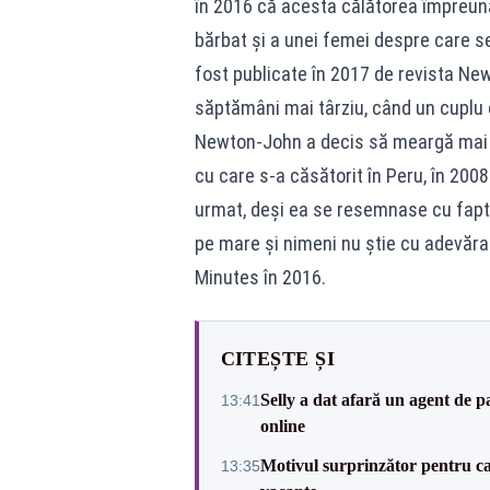
în 2016 că acesta călătorea împreun
bărbat și a unei femei despre care s
fost publicate în 2017 de revista New
săptămâni mai târziu, când un cuplu c
Newton-John a decis să meargă mai de
cu care s-a căsătorit în Peru, în 200
urmat, deși ea se resemnase cu faptu
pe mare și nimeni nu știe cu adevăra
Minutes în 2016.
CITEȘTE ȘI
Selly a dat afară un agent de p
13:41
online
Motivul surprinzător pentru ca
13:35