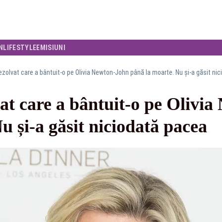
N
LIFESTYLE
EMISIUNI
ezolvat care a bântuit-o pe Olivia Newton-John până la moarte. Nu și-a găsit ni
at care a bântuit-o pe Olivi
u și-a găsit niciodată pacea