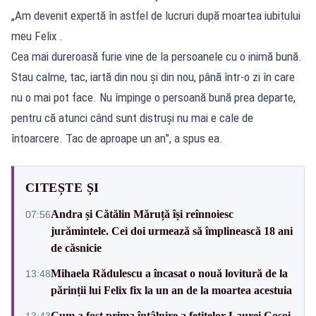
„Am devenit expertă în astfel de lucruri după moartea iubitului
meu Felix .
Cea mai dureroasă furie vine de la persoanele cu o inimă bună.
Stau calme, tac, iartă din nou și din nou, până într-o zi în care
nu o mai pot face. Nu împinge o persoană bună prea departe,
pentru că atunci când sunt distruși nu mai e cale de
întoarcere. Tac de aproape un an”, a spus ea.
CITEȘTE ȘI
Andra și Cătălin Măruță își reînnoiesc
07:56
jurămintele. Cei doi urmează să împlinească 18 ani
de căsnicie
Mihaela Rădulescu a încasat o nouă lovitură de la
13:48
părinții lui Felix fix la un an de la moartea acestuia
Cum a fost prima întâlnire a fetițelor Laurei Cosoi
13:43