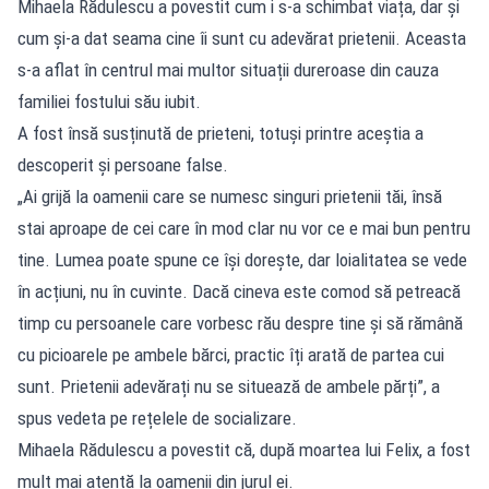
Mihaela Rădulescu a povestit cum i s-a schimbat viața, dar și
cum și-a dat seama cine îi sunt cu adevărat prietenii. Aceasta
s-a aflat în centrul mai multor situații dureroase din cauza
familiei fostului său iubit.
A fost însă susținută de prieteni, totuși printre aceștia a
descoperit și persoane false.
„Ai grijă la oamenii care se numesc singuri prietenii tăi, însă
stai aproape de cei care în mod clar nu vor ce e mai bun pentru
tine. Lumea poate spune ce își dorește, dar loialitatea se vede
în acțiuni, nu în cuvinte. Dacă cineva este comod să petreacă
timp cu persoanele care vorbesc rău despre tine și să rămână
cu picioarele pe ambele bărci, practic îți arată de partea cui
sunt. Prietenii adevărați nu se situează de ambele părți”, a
spus vedeta pe rețelele de socializare.
Mihaela Rădulescu a povestit că, după moartea lui Felix, a fost
mult mai atentă la oamenii din jurul ei.