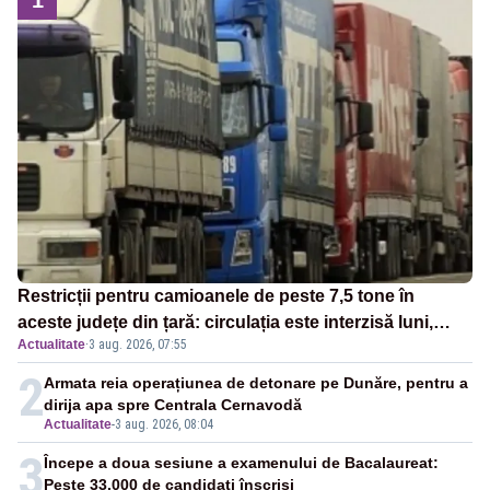
Restricții pentru camioanele de peste 7,5 tone în
aceste județe din țară: circulația este interzisă luni,
Actualitate
·
3 aug. 2026, 07:55
între orele 12:00 și 20:00
2
Armata reia operațiunea de detonare pe Dunăre, pentru a
dirija apa spre Centrala Cernavodă
Actualitate
-
3 aug. 2026, 08:04
3
Începe a doua sesiune a examenului de Bacalaureat:
Peste 33.000 de candidaţi înscrişi