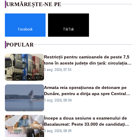
URMĂREȘTE-NE PE
Facebook
TikTok
POPULAR
Restricții pentru camioanele de peste 7,5
tone în aceste județe din țară: circulația
este interzisă luni, între orele 12:00 și
3 aug. 2026, 07:55
20:00
Armata reia operațiunea de detonare pe
Dunăre, pentru a dirija apa spre Centrala
Cernavodă
3 aug. 2026, 08:04
Începe a doua sesiune a examenului de
Bacalaureat: Peste 33.000 de candidaţi
înscrişi
3 aug. 2026, 08:09