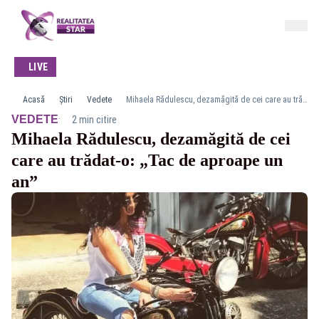
LIVE
Acasă
Știri
Vedete
Mihaela Rădulescu, dezamăgită de cei care au trădat-o: „Tac de aproape un an”
·
VEDETE
2 min citire
Mihaela Rădulescu, dezamăgită de cei
care au trădat-o: „Tac de aproape un
an”