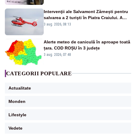
Intervenţii ale Salvamont Zărnești pentru
salvarea a 2 turişti în Piatra Craiului. A
fost solicitat elicopterul SMURD
3 aug. 2026, 08:13
Alerte meteo de caniculă în aproape toată
țara. COD ROȘU în 3 județe
3 aug. 2026, 07:48
CATEGORII POPULARE
Actualitate
Monden
Lifestyle
Vedete