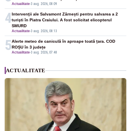
Actualitate
-
3 aug. 2026, 08:09
4
Intervenţii ale Salvamont Zărnești pentru salvarea a 2
turişti în Piatra Craiului. A fost solicitat elicopterul
SMURD
Actualitate
-
3 aug. 2026, 08:13
5
Alerte meteo de caniculă în aproape toată țara. COD
ROȘU în 3 județe
Actualitate
-
3 aug. 2026, 07:48
ACTUALITATE