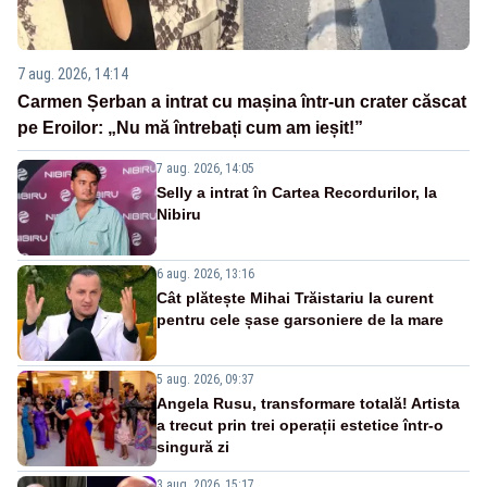
7 aug. 2026, 14:14
Carmen Șerban a intrat cu mașina într-un crater căscat
pe Eroilor: „Nu mă întrebați cum am ieșit!”
7 aug. 2026, 14:05
Selly a intrat în Cartea Recordurilor, la
Nibiru
6 aug. 2026, 13:16
Cât plătește Mihai Trăistariu la curent
pentru cele șase garsoniere de la mare
5 aug. 2026, 09:37
Angela Rusu, transformare totală! Artista
a trecut prin trei operații estetice într-o
singură zi
3 aug. 2026, 15:17