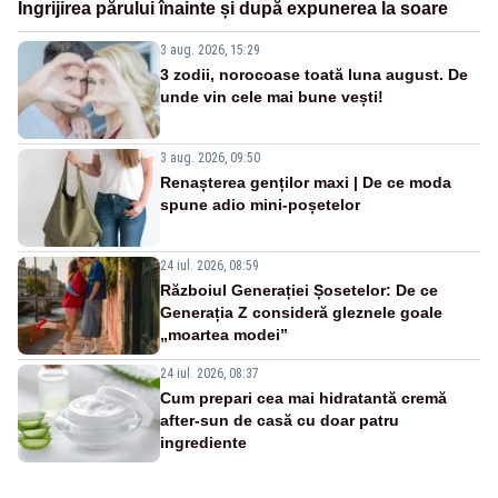
Îngrijirea părului înainte și după expunerea la soare
3 aug. 2026, 15:29
3 zodii, norocoase toată luna august. De
unde vin cele mai bune vești!
3 aug. 2026, 09:50
Renașterea genților maxi | De ce moda
spune adio mini-poșetelor
24 iul. 2026, 08:59
Războiul Generației Șosetelor: De ce
Generația Z consideră gleznele goale
„moartea modei”
24 iul. 2026, 08:37
Cum prepari cea mai hidratantă cremă
after-sun de casă cu doar patru
ingrediente