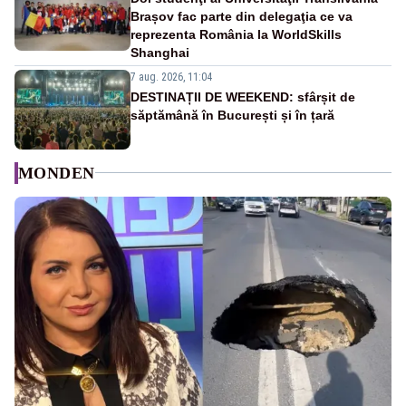
Brașov fac parte din delegaţia ce va
reprezenta România la WorldSkills
Shanghai
7 aug. 2026, 11:04
DESTINAȚII DE WEEKEND: sfârșit de
săptămână în București și în țară
MONDEN