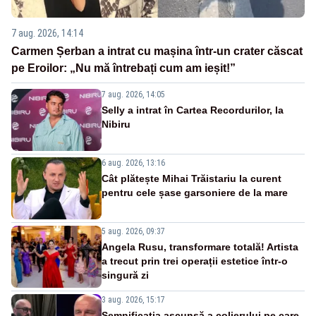
7 aug. 2026, 14:14
Carmen Șerban a intrat cu mașina într-un crater căscat
pe Eroilor: „Nu mă întrebați cum am ieșit!”
7 aug. 2026, 14:05
Selly a intrat în Cartea Recordurilor, la
Nibiru
6 aug. 2026, 13:16
Cât plătește Mihai Trăistariu la curent
pentru cele șase garsoniere de la mare
5 aug. 2026, 09:37
Angela Rusu, transformare totală! Artista
a trecut prin trei operații estetice într-o
singură zi
3 aug. 2026, 15:17
Semnificația ascunsă a colierului pe care