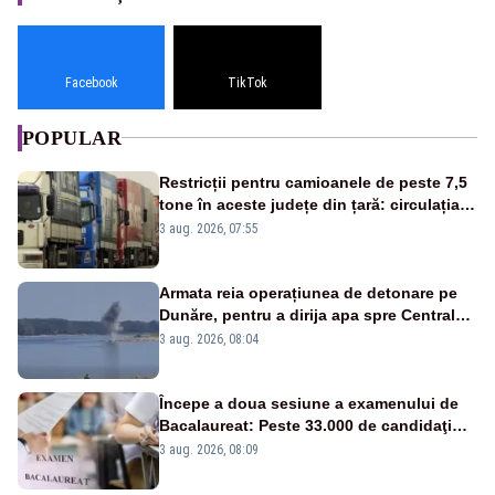
Facebook
TikTok
POPULAR
Restricții pentru camioanele de peste 7,5
tone în aceste județe din țară: circulația
este interzisă luni, între orele 12:00 și
3 aug. 2026, 07:55
20:00
Armata reia operațiunea de detonare pe
Dunăre, pentru a dirija apa spre Centrala
Cernavodă
3 aug. 2026, 08:04
Începe a doua sesiune a examenului de
Bacalaureat: Peste 33.000 de candidaţi
înscrişi
3 aug. 2026, 08:09