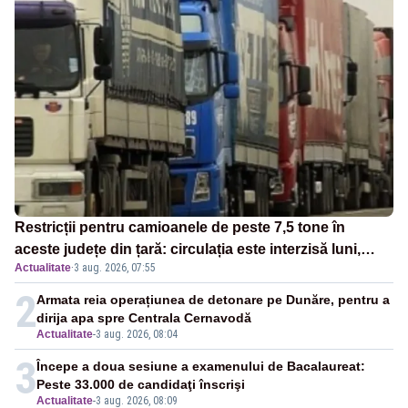
Restricții pentru camioanele de peste 7,5 tone în
aceste județe din țară: circulația este interzisă luni,
Actualitate
·
3 aug. 2026, 07:55
între orele 12:00 și 20:00
2
Armata reia operațiunea de detonare pe Dunăre, pentru a
dirija apa spre Centrala Cernavodă
Actualitate
-
3 aug. 2026, 08:04
3
Începe a doua sesiune a examenului de Bacalaureat:
Peste 33.000 de candidaţi înscrişi
Actualitate
-
3 aug. 2026, 08:09