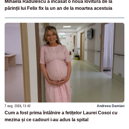
Mihaela Rădulescu a încasat o nouă lovitură de la
părinții lui Felix fix la un an de la moartea acestuia
7 aug. 2026, 13:43
Andreea Damian
Cum a fost prima întâlnire a fetițelor Laurei Cosoi cu
mezina și ce cadouri i-au adus la spital