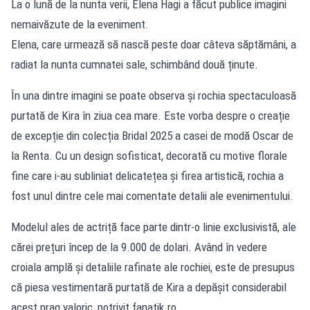
La o lună de la nunta verii, Elena Hagi a făcut publice imagini
nemaivăzute de la eveniment.
Elena, care urmează să nască peste doar câteva săptămâni, a
radiat la nunta cumnatei sale, schimbând două ținute.
În una dintre imagini se poate observa și rochia spectaculoasă
purtată de Kira în ziua cea mare. Este vorba despre o creație
de excepție din colecția Bridal 2025 a casei de modă Oscar de
la Renta. Cu un design sofisticat, decorată cu motive florale
fine care i-au subliniat delicatețea și firea artistică, rochia a
fost unul dintre cele mai comentate detalii ale evenimentului.
Modelul ales de actriță face parte dintr-o linie exclusivistă, ale
cărei prețuri încep de la 9.000 de dolari. Având în vedere
croiala amplă și detaliile rafinate ale rochiei, este de presupus
că piesa vestimentară purtată de Kira a depășit considerabil
acest prag valoric, potrivit fanatik.ro.