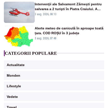
Intervenţii ale Salvamont Zărnești pentru
salvarea a 2 turişti în Piatra Craiului. A
fost solicitat elicopterul SMURD
3 aug. 2026, 08:13
Alerte meteo de caniculă în aproape toată
țara. COD ROȘU în 3 județe
3 aug. 2026, 07:48
CATEGORII POPULARE
Actualitate
Monden
Lifestyle
Vedete
Travel