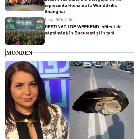
reprezenta România la WorldSkills
Shanghai
7 aug. 2026, 11:04
DESTINAȚII DE WEEKEND: sfârșit de
săptămână în București și în țară
MONDEN