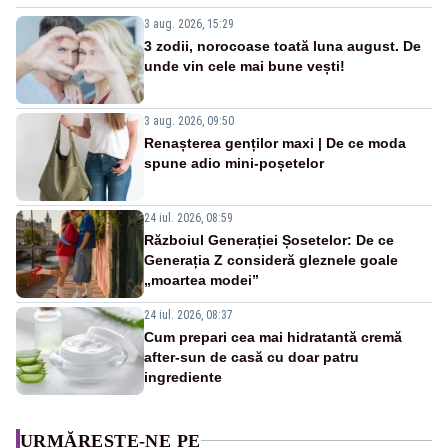
3 aug. 2026, 15:29
3 zodii, norocoase toată luna august. De
unde vin cele mai bune vești!
3 aug. 2026, 09:50
Renașterea genților maxi | De ce moda
spune adio mini-poșetelor
24 iul. 2026, 08:59
Războiul Generației Șosetelor: De ce
Generația Z consideră gleznele goale
„moartea modei”
24 iul. 2026, 08:37
Cum prepari cea mai hidratantă cremă
after-sun de casă cu doar patru
ingrediente
URMĂREȘTE-NE PE