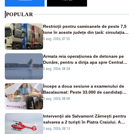
POPULAR
Restricții pentru camioanele de peste 7,5
tone în aceste județe din țară: circulația
este interzisă luni, între orele 12:00 și
3 aug. 2026, 07:55
20:00
Armata reia operațiunea de detonare pe
Dunăre, pentru a dirija apa spre Centrala
Cernavodă
3 aug. 2026, 08:04
Începe a doua sesiune a examenului de
Bacalaureat: Peste 33.000 de candidaţi
înscrişi
3 aug. 2026, 08:09
Intervenţii ale Salvamont Zărnești pentru
salvarea a 2 turişti în Piatra Craiului. A
fost solicitat elicopterul SMURD
3 aug. 2026, 08:13