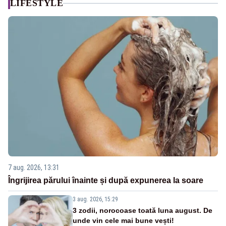
LIFESTYLE
7 aug. 2026, 13:31
Îngrijirea părului înainte și după expunerea la soare
3 aug. 2026, 15:29
3 zodii, norocoase toată luna august. De
unde vin cele mai bune vești!