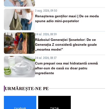
3 aug. 2026, 09:50
Renașterea genților maxi | De ce moda
spune adio mini-poșetelor
24 iul. 2026, 08:59
Războiul Generației Șosetelor: De ce
Generația Z consideră gleznele goale
„moartea modei”
24 iul. 2026, 08:37
Cum prepari cea mai hidratantă cremă
after-sun de casă cu doar patru
ingrediente
URMĂREȘTE-NE PE
Facebook
TikTok