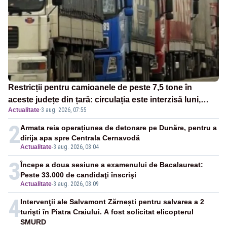
Restricții pentru camioanele de peste 7,5 tone în
aceste județe din țară: circulația este interzisă luni,
Actualitate
·
3 aug. 2026, 07:55
între orele 12:00 și 20:00
2
Armata reia operațiunea de detonare pe Dunăre, pentru a
dirija apa spre Centrala Cernavodă
Actualitate
-
3 aug. 2026, 08:04
3
Începe a doua sesiune a examenului de Bacalaureat:
Peste 33.000 de candidaţi înscrişi
Actualitate
-
3 aug. 2026, 08:09
4
Intervenţii ale Salvamont Zărnești pentru salvarea a 2
turişti în Piatra Craiului. A fost solicitat elicopterul
SMURD