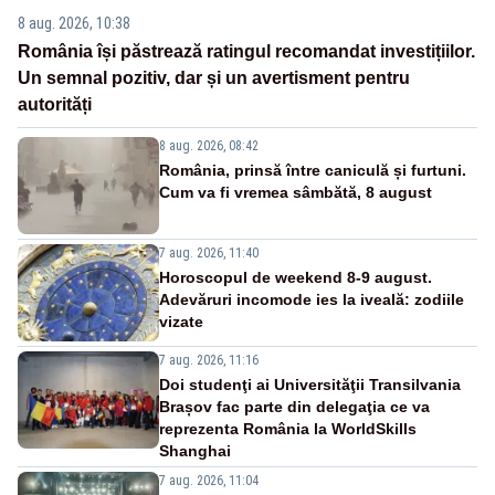
8 aug. 2026, 10:38
România își păstrează ratingul recomandat investițiilor.
Un semnal pozitiv, dar și un avertisment pentru
autorități
8 aug. 2026, 08:42
România, prinsă între caniculă și furtuni.
Cum va fi vremea sâmbătă, 8 august
7 aug. 2026, 11:40
Horoscopul de weekend 8-9 august.
Adevăruri incomode ies la iveală: zodiile
vizate
7 aug. 2026, 11:16
Doi studenţi ai Universităţii Transilvania
Brașov fac parte din delegaţia ce va
reprezenta România la WorldSkills
Shanghai
7 aug. 2026, 11:04