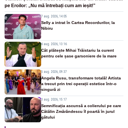
pe Eroilor: „Nu mă întrebați cum am ieșit!”
7 aug. 2026, 14:05
Selly a intrat în Cartea Recordurilor, la
Nibiru
6 aug. 2026, 13:16
Cât plătește Mihai Trăistariu la curent
pentru cele șase garsoniere de la mare
5 aug. 2026, 09:37
Angela Rusu, transformare totală! Artista
a trecut prin trei operații estetice într-o
singură zi
3 aug. 2026, 15:17
Semnificația ascunsă a colierului pe care
Cătălin Zmărăndescu îl poartă în jurul
gâtului