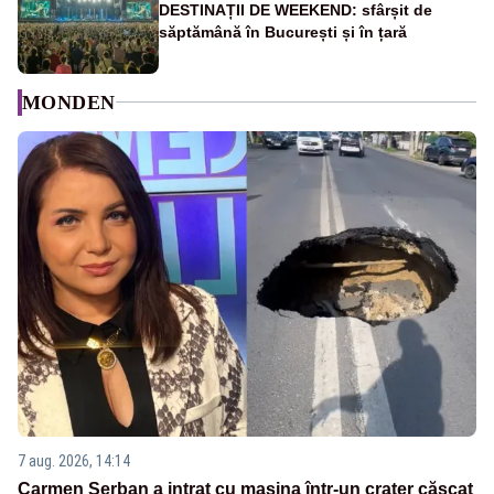
DESTINAȚII DE WEEKEND: sfârșit de
săptămână în București și în țară
MONDEN
7 aug. 2026, 14:14
Carmen Șerban a intrat cu mașina într-un crater căscat