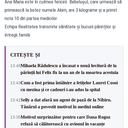
Ana Maria este în culmea fericirii. Bebelușul, care urmează să
primească la botez numele Akim, are 3 kilograme și a primit
nota 10 din partea medicilor.
Echipa Realitatea transmite sănătate și bucurii părinților și
întregii familii.
CITEȘTE ȘI
Mihaela Rădulescu a încasat o nouă lovitură de la
13:48
părinții lui Felix fix la un an de la moartea acestuia
Cum a fost prima întâlnire a fetițelor Laurei Cosoi
13:43
cu mezina și ce cadouri i-au adus la spital
Selly a dat afară un agent de pază de la Nibiru.
13:41
Tânărul a povestit motivul în mediul online
Motivul surprinzător pentru care Dana Rogoz
13:35
refuză să călătorească cu avionul în vacanțe