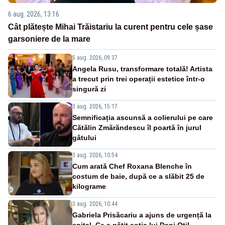
6 aug. 2026, 13:16
Cât plătește Mihai Trăistariu la curent pentru cele șase
garsoniere de la mare
5 aug. 2026, 09:37
Angela Rusu, transformare totală! Artista
a trecut prin trei operații estetice într-o
singură zi
3 aug. 2026, 15:17
Semnificația ascunsă a colierului pe care
Cătălin Zmărăndescu îl poartă în jurul
gâtului
3 aug. 2026, 10:54
Cum arată Chef Roxana Blenche în
costum de baie, după ce a slăbit 25 de
kilograme
3 aug. 2026, 10:44
Gabriela Prisăcariu a ajuns de urgență la