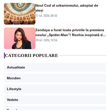
Noul Cod al urbanismului, adoptat de
aleși
31 iul. 2026, 08:03
Zendaya a furat toate privirile la premiera
noului „Spider-Man”! Rochia inspirată de
pânza de păianjen a făcut senzație
30 iul. 2026, 18:56
CATEGORII POPULARE
Actualitate
Monden
Lifestyle
Vedete