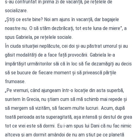
s-au confruntat în prima zi de vacanță, pe rețelele de
socializare.
„Știți ce este bine? Noi am ajuns în vacanță, dar bagajele
noastre nu. O să stăm dezbrăcați, tot este luna de miere”, a
spus Gabriela, pe rețelele sociale.
În ciuda situației neplăcute, cei doi și-au păstrat umorul și au
găsit modalități de a face față provocării. Gabriela le-a
împărtășit urmăritorilor săi că în loc să fie dezamăgiți au decis
să se bucure de fiecare moment și să privească părțile
frumoase.
„Pe vremuri, când ajungeam într-o locație din asta superbă,
suntem în Grecia, nu știam cum să mă schimb mai repede și
să mergem să vizităm, să facem multe lucruri. Acum, după
toată perioada asta superagitată, așa intensă și destul de grea
tot ce vrei este să dormi. Eu i-am spus lui Dani că nu fac nimic
altceva și am dormit amândoi de nu am știut pe ce planetă