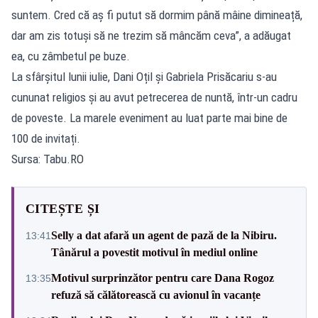
suntem. Cred că aș fi putut să dormim până mâine dimineață,
dar am zis totuși să ne trezim să mâncăm ceva”, a adăugat
ea, cu zâmbetul pe buze.
La sfârșitul lunii iulie, Dani Oțil și Gabriela Prisăcariu s-au
cununat religios și au avut petrecerea de nuntă, într-un cadru
de poveste. La marele eveniment au luat parte mai bine de
100 de invitați.
Sursa: Tabu.RO
CITEȘTE ȘI
Selly a dat afară un agent de pază de la Nibiru.
13:41
Tânărul a povestit motivul în mediul online
Motivul surprinzător pentru care Dana Rogoz
13:35
refuză să călătorească cu avionul în vacanțe