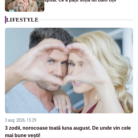
spital. Ce a pățit soția lui Dani Oțil
LIFESTYLE
3 aug. 2026, 15:29
3 zodii, norocoase toată luna august. De unde vin cele
mai bune vești!