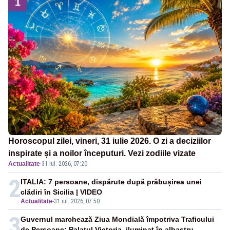
1
Horoscopul zilei, vineri, 31 iulie 2026. O zi a deciziilor
inspirate și a noilor începuturi. Vezi zodiile vizate
Actualitate
·
31 iul. 2026, 07:20
2
ITALIA: 7 persoane, dispărute după prăbușirea unei
clădiri în Sicilia | VIDEO
Actualitate
-
31 iul. 2026, 07:50
3
Guvernul marchează Ziua Mondială împotriva Traficului
de Persoane: Palatul Victoria, iluminat în albastru