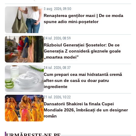
3 aug. 2026, 09:50
Renașterea genților maxi | De ce moda
spune adio mini-poșetelor
24 iul. 2026, 08:59
Războiul Generației Șosetelor: De ce
Generația Z consideră gleznele goale
„moartea modei”
24 iul. 2026, 08:37
Cum prepari cea mai hidratantă cremă
after-sun de casă cu doar patru
ingrediente
21 iul. 2026, 10:22
Dansatorii Shakirei la finala Cupei
Mondiale 2026, îmbrăcați de un designer
român
URMĂREȘTE-NE PE