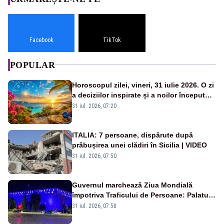
Facebook
TikTok
POPULAR
Horoscopul zilei, vineri, 31 iulie 2026. O zi
a deciziilor inspirate și a noilor începuturi.
Vezi zodiile vizate
31 iul. 2026, 07:20
ITALIA: 7 persoane, dispărute după
prăbușirea unei clădiri în Sicilia | VIDEO
31 iul. 2026, 07:50
Guvernul marchează Ziua Mondială
împotriva Traficului de Persoane: Palatul
Victoria, iluminat în albastru
31 iul. 2026, 07:58