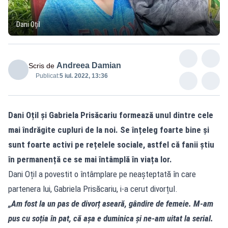
Dani Oțil
Andreea Damian
Scris de
Publicat:
5 iul. 2022, 13:36
Dani Oțil și Gabriela Prisăcariu formează unul dintre cele
mai îndrăgite cupluri de la noi. Se înțeleg foarte bine și
sunt foarte activi pe rețelele sociale, astfel că fanii știu
în permanență ce se mai întâmplă în viața lor.
Dani Oțil a povestit o întâmplare pe neașteptată în care
partenera lui, Gabriela Prisăcariu, i-a cerut divorțul.
„Am fost la un pas de divorț aseară, gândire de femeie. M-am
pus cu soția în pat, că așa e duminica și ne-am uitat la serial.