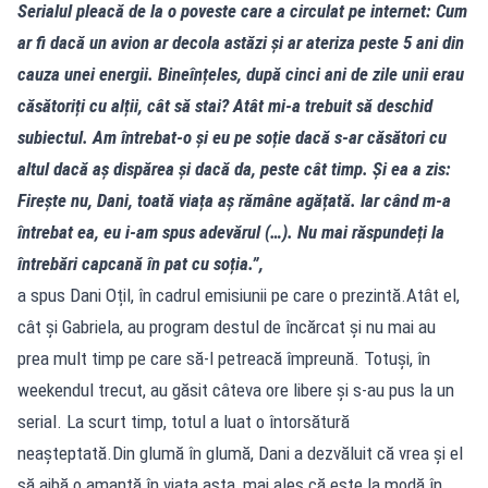
Serialul pleacă de la o poveste care a circulat pe internet: Cum
ar fi dacă un avion ar decola astăzi și ar ateriza peste 5 ani din
cauza unei energii. Bineînțeles, după cinci ani de zile unii erau
căsătoriți cu alții, cât să stai? Atât mi-a trebuit să deschid
subiectul. Am întrebat-o și eu pe soție dacă s-ar căsători cu
altul dacă aș dispărea și dacă da, peste cât timp. Și ea a zis:
Firește nu, Dani, toată viața aș rămâne agățată. Iar când m-a
întrebat ea, eu i-am spus adevărul (…). Nu mai răspundeți la
întrebări capcană în pat cu soția.”,
a spus Dani Oțil, în cadrul emisiunii pe care o prezintă.Atât el,
cât și Gabriela, au program destul de încărcat și nu mai au
prea mult timp pe care să-l petreacă împreună. Totuși, în
weekendul trecut, au găsit câteva ore libere și s-au pus la un
serial. La scurt timp, totul a luat o întorsătură
neașteptată.Din glumă în glumă, Dani a dezvăluit că vrea și el
să aibă o amantă în viața asta, mai ales că este la modă în