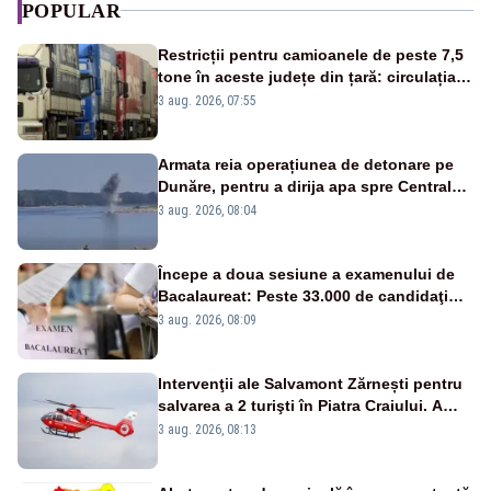
POPULAR
Restricții pentru camioanele de peste 7,5
tone în aceste județe din țară: circulația
este interzisă luni, între orele 12:00 și
3 aug. 2026, 07:55
20:00
Armata reia operațiunea de detonare pe
Dunăre, pentru a dirija apa spre Centrala
Cernavodă
3 aug. 2026, 08:04
Începe a doua sesiune a examenului de
Bacalaureat: Peste 33.000 de candidaţi
înscrişi
3 aug. 2026, 08:09
Intervenţii ale Salvamont Zărnești pentru
salvarea a 2 turişti în Piatra Craiului. A
fost solicitat elicopterul SMURD
3 aug. 2026, 08:13