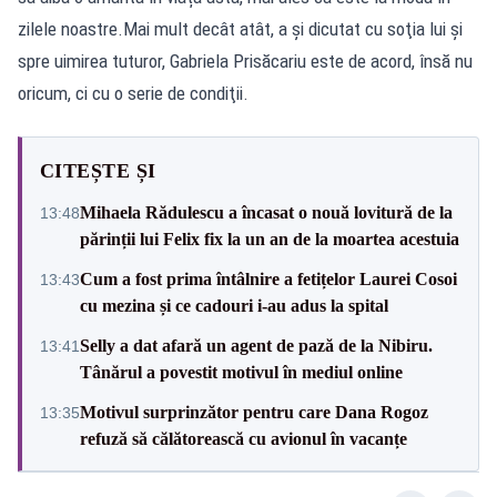
zilele noastre.Mai mult decât atât, a şi dicutat cu soţia lui şi
spre uimirea tuturor, Gabriela Prisăcariu este de acord, însă nu
oricum, ci cu o serie de condiţii.
CITEȘTE ȘI
Mihaela Rădulescu a încasat o nouă lovitură de la
13:48
părinții lui Felix fix la un an de la moartea acestuia
Cum a fost prima întâlnire a fetițelor Laurei Cosoi
13:43
cu mezina și ce cadouri i-au adus la spital
Selly a dat afară un agent de pază de la Nibiru.
13:41
Tânărul a povestit motivul în mediul online
Motivul surprinzător pentru care Dana Rogoz
13:35
refuză să călătorească cu avionul în vacanțe