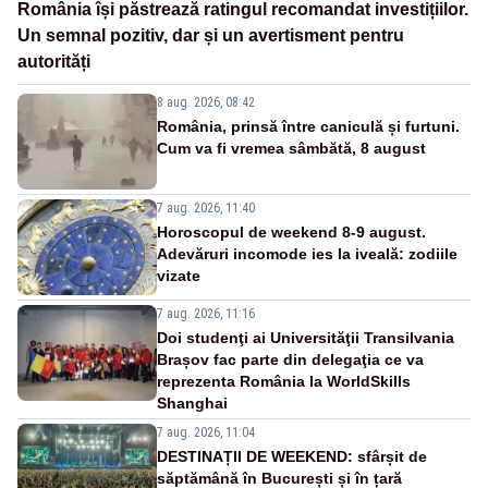
România își păstrează ratingul recomandat investițiilor.
Un semnal pozitiv, dar și un avertisment pentru
autorități
8 aug. 2026, 08:42
România, prinsă între caniculă și furtuni.
Cum va fi vremea sâmbătă, 8 august
7 aug. 2026, 11:40
Horoscopul de weekend 8-9 august.
Adevăruri incomode ies la iveală: zodiile
vizate
7 aug. 2026, 11:16
Doi studenţi ai Universităţii Transilvania
Brașov fac parte din delegaţia ce va
reprezenta România la WorldSkills
Shanghai
7 aug. 2026, 11:04
DESTINAȚII DE WEEKEND: sfârșit de
săptămână în București și în țară