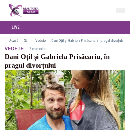
LIVE
Acasă
Știri
Vedete
Dani Oțil și Gabriela Prisăcariu, în pragul divorțului
·
VEDETE
2 min citire
Dani Oțil și Gabriela Prisăcariu, în
pragul divorțului