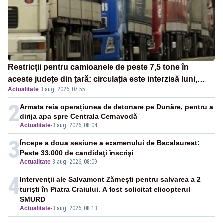
Restricții pentru camioanele de peste 7,5 tone în
aceste județe din țară: circulația este interzisă luni,
Actualitate
·
3 aug. 2026, 07:55
între orele 12:00 și 20:00
2
Armata reia operațiunea de detonare pe Dunăre, pentru a
dirija apa spre Centrala Cernavodă
Actualitate
-
3 aug. 2026, 08:04
3
Începe a doua sesiune a examenului de Bacalaureat:
Peste 33.000 de candidaţi înscrişi
Actualitate
-
3 aug. 2026, 08:09
4
Intervenţii ale Salvamont Zărnești pentru salvarea a 2
turişti în Piatra Craiului. A fost solicitat elicopterul
SMURD
Actualitate
-
3 aug. 2026, 08:13