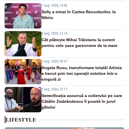
7 aug. 2026, 14:05
Selly a intrat în Cartea Recordurilor, la
Nibiru
6 aug. 2026, 13:16
Cât plătește Mihai Trăistariu la curent
pentru cele șase garsoniere de la mare
5 aug. 2026, 09:37
Angela Rusu, transformare totală! Artista
a trecut prin trei operații estetice într-o
singură zi
3 aug. 2026, 15:17
Semnificația ascunsă a colierului pe care
Cătălin Zmărăndescu îl poartă în jurul
gâtului
LIFESTYLE