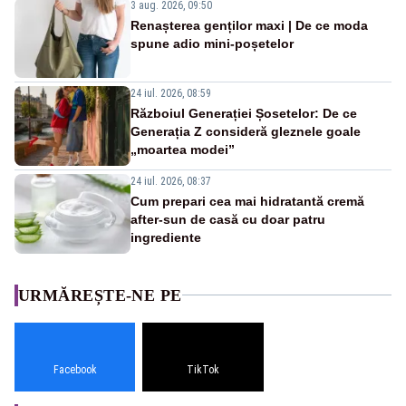
3 aug. 2026, 09:50
Renașterea genților maxi | De ce moda
spune adio mini-poșetelor
24 iul. 2026, 08:59
Războiul Generației Șosetelor: De ce
Generația Z consideră gleznele goale
„moartea modei”
24 iul. 2026, 08:37
Cum prepari cea mai hidratantă cremă
after-sun de casă cu doar patru
ingrediente
URMĂREȘTE-NE PE
Facebook
TikTok