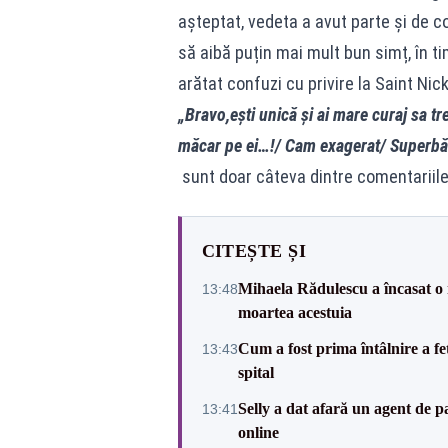
așteptat, vedeta a avut parte și de c
să aibă puțin mai mult bun simț, în tim
arătat confuzi cu privire la Saint Nick
„Bravo,ești unică și ai mare curaj sa t
măcar pe ei…!/ Cam exagerat/ Superbă
sunt doar câteva dintre comentariile 
CITEȘTE ȘI
Mihaela Rădulescu a încasat o no
13:48
moartea acestuia
Cum a fost prima întâlnire a fe
13:43
spital
Selly a dat afară un agent de p
13:41
online