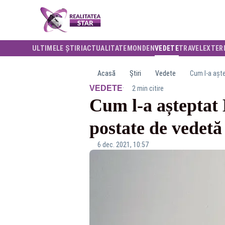
ULTIMELE ȘTIRI
ACTUALITATE
MONDEN
VEDETE
TRAVEL
EXTER
Acasă
Știri
Vedete
Cum l-a aște
·
VEDETE
2 min citire
Cum l-a așteptat
postate de vedetă
6 dec. 2021, 10:57