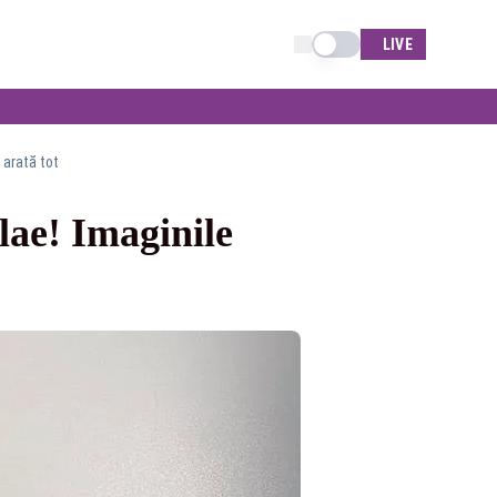
Schimba tema
LIVE
 arată tot
ae! Imaginile