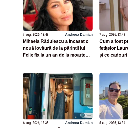
7 aug. 2026, 13:48
Andreea Damian
7 aug. 2026, 13:43
Mihaela Rădulescu a încasat o
Cum a fost pr
nouă lovitură de la părinții lui
fetițelor Lau
Felix fix la un an de la moartea
și ce cadouri 
acestuia
6 aug. 2026, 13:35
Andreea Damian
5 aug. 2026, 13:34