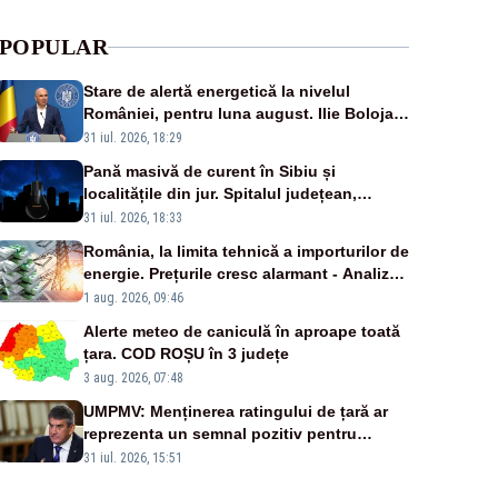
POPULAR
Stare de alertă energetică la nivelul
României, pentru luna august. Ilie Bolojan
a anunțat importuri și posibile restricții –
31 iul. 2026, 18:29
VIDEO
Pană masivă de curent în Sibiu și
localitățile din jur. Spitalul județean,
semafoarele, rețelele de telefonie, grav
31 iul. 2026, 18:33
afectate
România, la limita tehnică a importurilor de
energie. Prețurile cresc alarmant - Analiză
Realitatea Plus
1 aug. 2026, 09:46
Alerte meteo de caniculă în aproape toată
țara. COD ROȘU în 3 județe
3 aug. 2026, 07:48
UMPMV: Menținerea ratingului de țară ar
reprezenta un semnal pozitiv pentru
România. Autoritățile trebuie să continue
31 iul. 2026, 15:51
consolidarea stabilității economice și