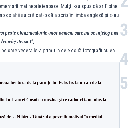
omentarii mai neprietenoase. Mulți i-au spus că ar fi bine
p ce alții au criticat-o că a scris în limba engleză și s-au
.
reci peste obraznicaturile unor oameni care nu se înțeleg nici
 femeie/ Jenant”,
pe care vedeta le-a primit la cele două fotografii cu ea.
uă lovitură de la părinții lui Felix fix la un an de la
tițelor Laurei Cosoi cu mezina și ce cadouri i-au adus la
ază de la Nibiru. Tânărul a povestit motivul în mediul