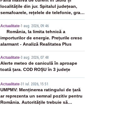
2
Pană masivă de curent în Sibiu și
localitățile din jur. Spitalul județean,
semafoarele, rețelele de telefonie, grav
afectate
3
Actualitate
-
1 aug. 2026, 09:46
România, la limita tehnică a
importurilor de energie. Prețurile cresc
alarmant - Analiză Realitatea Plus
4
Actualitate
-
3 aug. 2026, 07:48
Alerte meteo de caniculă în aproape
toată țara. COD ROȘU în 3 județe
5
Actualitate
-
31 iul. 2026, 15:51
UMPMV: Menținerea ratingului de țară
ar reprezenta un semnal pozitiv pentru
România. Autoritățile trebuie să
continue consolidarea stabilității
economice și financiare