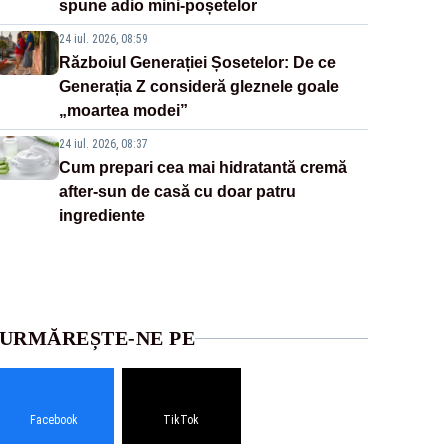
spune adio mini-poșetelor
24 iul. 2026, 08:59
Războiul Generației Șosetelor: De ce
Generația Z consideră gleznele goale
„moartea modei”
24 iul. 2026, 08:37
Cum prepari cea mai hidratantă cremă
after-sun de casă cu doar patru
ingrediente
URMĂREȘTE-NE PE
Facebook
TikTok