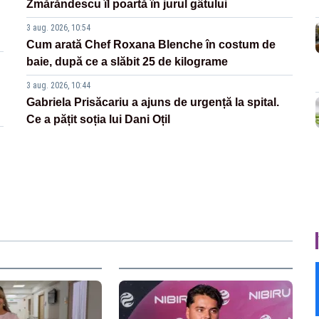
Zmărăndescu îl poartă în jurul gâtului
3 aug. 2026, 10:54
Cum arată Chef Roxana Blenche în costum de
baie, după ce a slăbit 25 de kilograme
3 aug. 2026, 10:44
Gabriela Prisăcariu a ajuns de urgență la spital.
Ce a pățit soția lui Dani Oțil