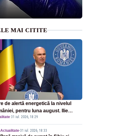
LE MAI CITITE
e de alertă energetică la nivelul
âniei, pentru luna august. Ilie
litate
·
31 iul. 2026, 18:29
ojan a anunțat importuri și posibile
ricții – VIDEO
Actualitate
-
31 iul. 2026, 18:33