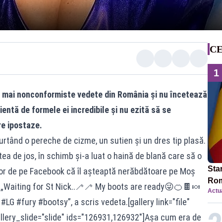
CE
1
e mai nonconformiste vedete din România și nu încetează
ientă de formele ei incredibile și nu ezită să se
re ipostaze.
urtând o pereche de cizme, un sutien și un dres tip plasă.
tea de jos, în schimb și-a luat o haină de blană care să o
Star
lor de pe Facebook că îl așteaptă nerăbdătoare pe Moș
Rom
e.„Waiting for St Nick..🦯🦯 My boots are ready😜🍊🍫🍬
Actua
Bol
G #fury #bootsy”, a scris vedeta.[gallery link="file"
rest
llery_slide="slide" ids="126931,126932"]Așa cum era de