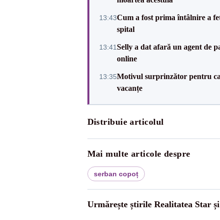
Cum a fost prima întâlnire a fe
13:43
spital
Selly a dat afară un agent de p
13:41
online
Motivul surprinzător pentru ca
13:35
vacanțe
Distribuie articolul
Mai multe articole despre
serban copoț
Urmărește știrile Realitatea Star ș