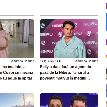
Andreea Damian
6 aug. 2026, 13:41
Andreea Damian
ima întâlnire a
Selly a dat afară un agent de
rei Cosoi cu mezina
pază de la Nibiru. Tânărul a
i-au adus la spital
povestit motivul în mediul
online