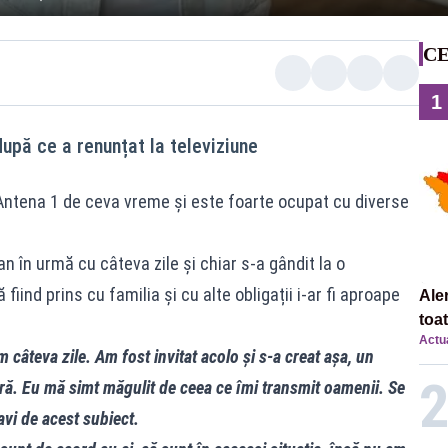
CE
1
pă ce a renunțat la televiziune
Antena 1 de ceva vreme și este foarte ocupat cu diverse
n în urmă cu câteva zile și chiar s-a gândit la o
iind prins cu familia și cu alte obligații i-ar fi aproape
Ale
toa
Actua
âteva zile. Am fost invitat acolo și s-a creat așa, un
ă. Eu mă simt măgulit de ceea ce îmi transmit oamenii. Se
avi de acest subiect.