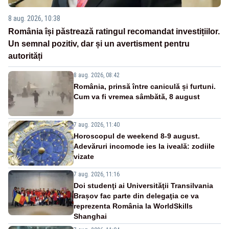
8 aug. 2026, 10:38
România își păstrează ratingul recomandat investițiilor.
Un semnal pozitiv, dar și un avertisment pentru
autorități
8 aug. 2026, 08:42
România, prinsă între caniculă și furtuni.
Cum va fi vremea sâmbătă, 8 august
7 aug. 2026, 11:40
Horoscopul de weekend 8-9 august.
Adevăruri incomode ies la iveală: zodiile
vizate
7 aug. 2026, 11:16
Doi studenţi ai Universităţii Transilvania
Brașov fac parte din delegaţia ce va
reprezenta România la WorldSkills
Shanghai