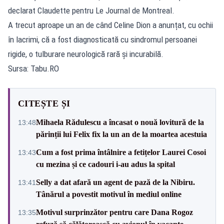
declarat Claudette pentru Le Journal de Montreal.
A trecut aproape un an de când Celine Dion a anunțat, cu ochii
în lacrimi, că a fost diagnosticată cu sindromul persoanei
rigide, o tulburare neurologică rară și incurabilă.
Sursa: Tabu.RO
CITEȘTE ȘI
Mihaela Rădulescu a încasat o nouă lovitură de la
13:48
părinții lui Felix fix la un an de la moartea acestuia
Cum a fost prima întâlnire a fetițelor Laurei Cosoi
13:43
cu mezina și ce cadouri i-au adus la spital
Selly a dat afară un agent de pază de la Nibiru.
13:41
Tânărul a povestit motivul în mediul online
Motivul surprinzător pentru care Dana Rogoz
13:35