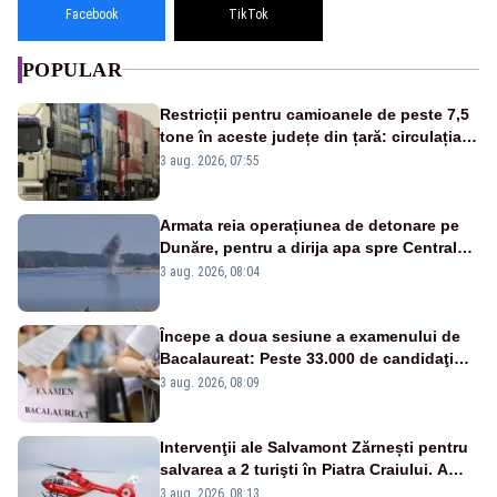
Facebook
TikTok
POPULAR
Restricții pentru camioanele de peste 7,5
tone în aceste județe din țară: circulația
este interzisă luni, între orele 12:00 și
3 aug. 2026, 07:55
20:00
Armata reia operațiunea de detonare pe
Dunăre, pentru a dirija apa spre Centrala
Cernavodă
3 aug. 2026, 08:04
Începe a doua sesiune a examenului de
Bacalaureat: Peste 33.000 de candidaţi
înscrişi
3 aug. 2026, 08:09
Intervenţii ale Salvamont Zărnești pentru
salvarea a 2 turişti în Piatra Craiului. A
fost solicitat elicopterul SMURD
3 aug. 2026, 08:13