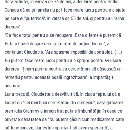
Sora artistei, în vârstă de 74 de ani, a declarat pentru Hello!
Canada că ea și familia nu pot face mare lucru pentru a o ajuta
pe sora ei "puternică", în vârstă de 55 de ani, și pentru a-i "alina
durerea".
"Ea face totul pentru a se recupera. Este o femeie puternică.
Este o boală despre care știm atât de puține lucruri", a
continuat Claudette: "Are spasme imposibil de controlat. (...)
Nu putem face mare lucru pentru a o sprijini, pentru a-i ușura
durerea. Ținem pumnii pentru ca cercetătorii să găsească un
remediu pentru această boală îngrozitoare", a împărtășit
aceasta.
Luna trecută, Claudette a dezvăluit că, în ciuda faptului că a
lucrat cu "cei mai buni cercetători din domeniu", câștigătoarea
premiului Grammy a înregistrat puține îmbunătățiri în ceea ce
privește sănătatea sa."Nu putem găsi niciun medicament care
să funcționeze, dar este important să avem speranță", a