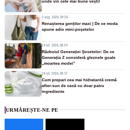
unde vin cele mai bune vești!
3 aug. 2026, 09:50
Renașterea genților maxi | De ce moda
spune adio mini-poșetelor
24 iul. 2026, 08:59
Războiul Generației Șosetelor: De ce
Generația Z consideră gleznele goale
„moartea modei”
24 iul. 2026, 08:37
Cum prepari cea mai hidratantă cremă
after-sun de casă cu doar patru
ingrediente
URMĂREȘTE-NE PE