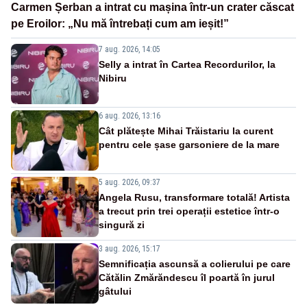
Carmen Șerban a intrat cu mașina într-un crater căscat
pe Eroilor: „Nu mă întrebați cum am ieșit!”
7 aug. 2026, 14:05
Selly a intrat în Cartea Recordurilor, la
Nibiru
6 aug. 2026, 13:16
Cât plătește Mihai Trăistariu la curent
pentru cele șase garsoniere de la mare
5 aug. 2026, 09:37
Angela Rusu, transformare totală! Artista
a trecut prin trei operații estetice într-o
singură zi
3 aug. 2026, 15:17
Semnificația ascunsă a colierului pe care
Cătălin Zmărăndescu îl poartă în jurul
gâtului