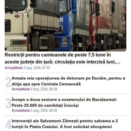
Restricții pentru camioanele de peste 7,5 tone în
aceste județe din țară: circulația este interzisă luni,
Actualitate
·
3 aug. 2026, 07:55
între orele 12:00 și 20:00
2
Armata reia operațiunea de detonare pe Dunăre, pentru a
dirija apa spre Centrala Cernavodă
Actualitate
-
3 aug. 2026, 08:04
3
Începe a doua sesiune a examenului de Bacalaureat:
Peste 33.000 de candidaţi înscrişi
Actualitate
-
3 aug. 2026, 08:09
4
Intervenţii ale Salvamont Zărnești pentru salvarea a 2
turişti în Piatra Craiului. A fost solicitat elicopterul