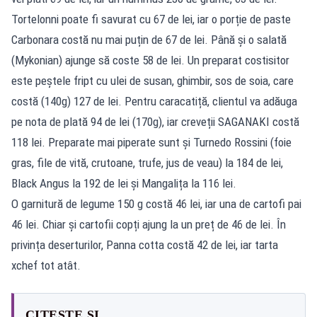
Tortelonni poate fi savurat cu 67 de lei, iar o porție de paste
Carbonara costă nu mai puțin de 67 de lei. Până și o salată
(Mykonian) ajunge să coste 58 de lei. Un preparat costisitor
este peștele fript cu ulei de susan, ghimbir, sos de soia, care
costă (140g) 127 de lei. Pentru caracatiță, clientul va adăuga
pe nota de plată 94 de lei (170g), iar creveții SAGANAKI costă
118 lei. Preparate mai piperate sunt și Turnedo Rossini (foie
gras, file de vită, crutoane, trufe, jus de veau) la 184 de lei,
Black Angus la 192 de lei și Mangalița la 116 lei.
O garnitură de legume 150 g costă 46 lei, iar una de cartofi pai
46 lei. Chiar și cartofii copți ajung la un preț de 46 de lei. În
privința deserturilor, Panna cotta costă 42 de lei, iar tarta
xchef tot atât.
CITEȘTE ȘI