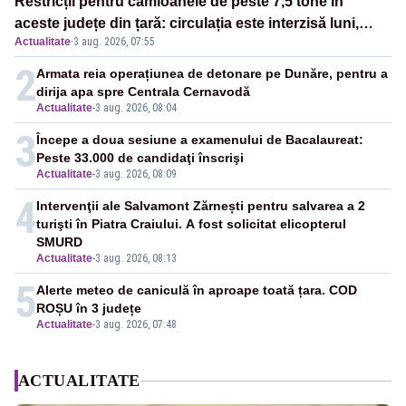
Restricții pentru camioanele de peste 7,5 tone în
aceste județe din țară: circulația este interzisă luni,
Actualitate
·
3 aug. 2026, 07:55
între orele 12:00 și 20:00
2
Armata reia operațiunea de detonare pe Dunăre, pentru a
dirija apa spre Centrala Cernavodă
Actualitate
-
3 aug. 2026, 08:04
3
Începe a doua sesiune a examenului de Bacalaureat:
Peste 33.000 de candidaţi înscrişi
Actualitate
-
3 aug. 2026, 08:09
4
Intervenţii ale Salvamont Zărnești pentru salvarea a 2
turişti în Piatra Craiului. A fost solicitat elicopterul
SMURD
Actualitate
-
3 aug. 2026, 08:13
5
Alerte meteo de caniculă în aproape toată țara. COD
ROȘU în 3 județe
Actualitate
-
3 aug. 2026, 07:48
ACTUALITATE