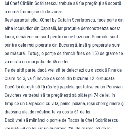
lui Chef Cătălin Scărlătescu trebuie să fie pregătiți să scoată
o sumă frumușică din buzunar.
Restaurantul său, XChef by Catalin Scarlatescu, face parte din
elita localurilor din Capitală, iar prețurile demonstrează acest
lucru, deoarece nu sunt pentru orice buzunar. Scorurile sunt
printre cele mai piperate din București, însă și preparate sunt
pe măsură. Totuși, o porție de french fries de 150 de grame te
va costa nu mai puțin de 46 de lei.
Pe de altă parte, dacă vrei să te delectezi cu o scoică Fine de
Claire No.3, va fi nevoie să scoți din buzunar 12 lei/bucată.
Dacă își dorești să îți răsfeți papilele gustative cu un Peruvian
Ceviches va trebui să te pregătești să plătești 74 de lei, în
timp ce un Carpaccio cu vită, pâine indiană, roșii cherry, miere și
dressing ulei de măsline te va costa 61 de lei.
Dacă vrei să mănânci o porție de Tacos la Chef Scărlătescu
vei plăti 69 de lei, iar un hummus 230 de grame, 63 de lei.