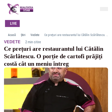
LIVE
Acasă
Știri
Vedete
Ce prețuri are restaurantul lui Cătălin Scărlătescu. O porție de cartofi prăjiți costă cât un meniu întreg
·
VEDETE
2 min citire
Ce prețuri are restaurantul lui Cătălin
Scărlătescu. O porție de cartofi prăjiți
costă cât un meniu întreg