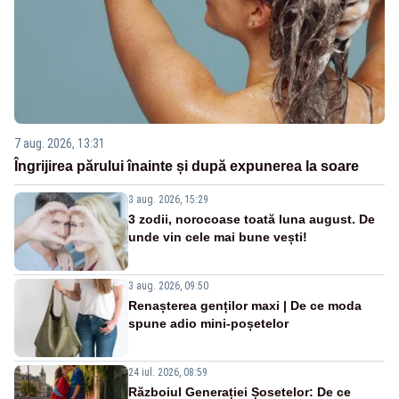
7 aug. 2026, 13:31
Îngrijirea părului înainte și după expunerea la soare
3 aug. 2026, 15:29
3 zodii, norocoase toată luna august. De
unde vin cele mai bune vești!
3 aug. 2026, 09:50
Renașterea genților maxi | De ce moda
spune adio mini-poșetelor
24 iul. 2026, 08:59
Războiul Generației Șosetelor: De ce