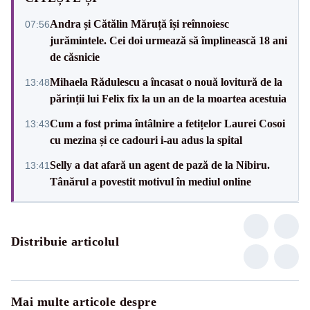
Andra și Cătălin Măruță își reînnoiesc
07:56
jurămintele. Cei doi urmează să împlinească 18 ani
de căsnicie
Mihaela Rădulescu a încasat o nouă lovitură de la
13:48
părinții lui Felix fix la un an de la moartea acestuia
Cum a fost prima întâlnire a fetițelor Laurei Cosoi
13:43
cu mezina și ce cadouri i-au adus la spital
Selly a dat afară un agent de pază de la Nibiru.
13:41
Tânărul a povestit motivul în mediul online
Distribuie articolul
Mai multe articole despre