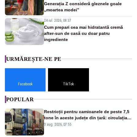
Generația Z consideră gleznele goale
„moartea modei”
24 iul. 2026, 08:37
Cum prepari cea mai hidratantă cremă
after-sun de casă cu doar patru
ingrediente
URMĂREȘTE-NE PE
Facebook
TikTok
POPULAR
Restricții pentru camioanele de peste 7,5
tone în aceste județe din țară: circulația
este interzisă luni, între orele 12:00 și
3 aug. 2026, 07:55
20:00