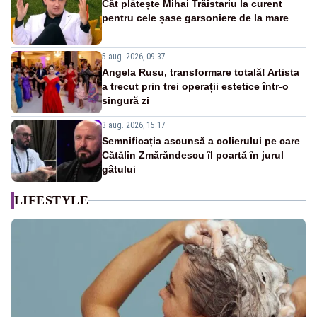
Cât plătește Mihai Trăistariu la curent
pentru cele șase garsoniere de la mare
5 aug. 2026, 09:37
Angela Rusu, transformare totală! Artista
a trecut prin trei operații estetice într-o
singură zi
3 aug. 2026, 15:17
Semnificația ascunsă a colierului pe care
Cătălin Zmărăndescu îl poartă în jurul
gâtului
LIFESTYLE