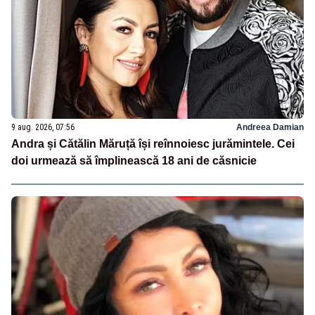
9 aug. 2026, 07:56
Andreea Damian
Andra și Cătălin Măruță își reînnoiesc jurămintele. Cei
doi urmează să împlinească 18 ani de căsnicie