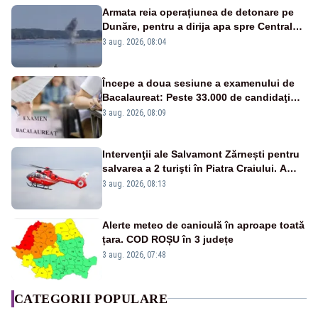
Armata reia operațiunea de detonare pe
Dunăre, pentru a dirija apa spre Centrala
Cernavodă
3 aug. 2026, 08:04
Începe a doua sesiune a examenului de
Bacalaureat: Peste 33.000 de candidaţi
înscrişi
3 aug. 2026, 08:09
Intervenţii ale Salvamont Zărnești pentru
salvarea a 2 turişti în Piatra Craiului. A
fost solicitat elicopterul SMURD
3 aug. 2026, 08:13
Alerte meteo de caniculă în aproape toată
țara. COD ROȘU în 3 județe
3 aug. 2026, 07:48
CATEGORII POPULARE