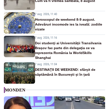
Cum va fi vremea sâmbătă, 8 august
7 aug. 2026, 11:40
Horoscopul de weekend 8-9 august.
Adevăruri incomode ies la iveală: zodiile
vizate
7 aug. 2026, 11:16
Doi studenţi ai Universităţii Transilvania
Brașov fac parte din delegaţia ce va
reprezenta România la WorldSkills
Shanghai
7 aug. 2026, 11:04
DESTINAȚII DE WEEKEND: sfârșit de
săptămână în București și în țară
MONDEN