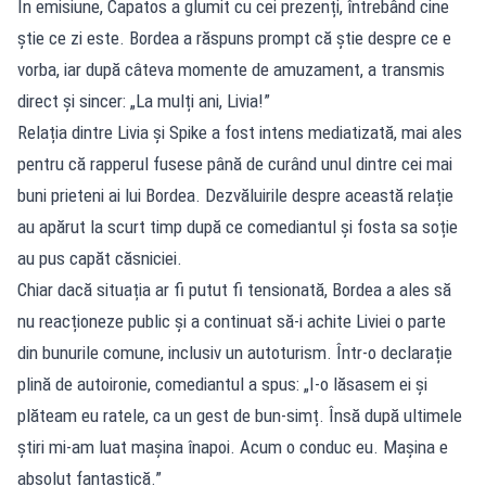
În emisiune, Capatos a glumit cu cei prezenți, întrebând cine
știe ce zi este. Bordea a răspuns prompt că știe despre ce e
vorba, iar după câteva momente de amuzament, a transmis
direct și sincer: „La mulți ani, Livia!”
Relația dintre Livia și Spike a fost intens mediatizată, mai ales
pentru că rapperul fusese până de curând unul dintre cei mai
buni prieteni ai lui Bordea. Dezvăluirile despre această relație
au apărut la scurt timp după ce comediantul și fosta sa soție
au pus capăt căsniciei.
Chiar dacă situația ar fi putut fi tensionată, Bordea a ales să
nu reacționeze public și a continuat să-i achite Liviei o parte
din bunurile comune, inclusiv un autoturism. Într-o declarație
plină de autoironie, comediantul a spus: „I-o lăsasem ei și
plăteam eu ratele, ca un gest de bun-simț. Însă după ultimele
știri mi-am luat mașina înapoi. Acum o conduc eu. Mașina e
absolut fantastică.”