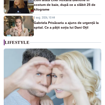
Cum arată Chef Roxana Blenche în
costum de baie, după ce a slăbit 25 de
kilograme
3 aug. 2026, 10:44
Gabriela Prisăcariu a ajuns de urgență la
spital. Ce a pățit soția lui Dani Oțil
LIFESTYLE