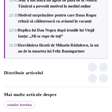
Selly a dat afară un agent de pază de la Nibiru.
13:41
Tânărul a povestit motivul în mediul online
Motivul surprinzător pentru care Dana Rogoz
13:35
refuză să călătorească cu avionul în vacanțe
Replica lui Dan Negru după ironiile lui Virgil
13:34
Ianțu: „Mi se rupe de toți”
Dezvăluirea făcută de Mihaela Rădulescu, la un
13:29
an de la moartea lui Felix Baumgartner
Distribuie articolul
Mai multe articole despre
catalin bordea