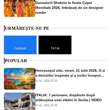
Dansatorii Shakirei la finala Cupei
Mondiale 2026, îmbrăcați de un designer
român
URMĂREȘTE-NE PE
Facebook
TikTok
POPULAR
Horoscopul zilei, vineri, 31 iulie 2026. O zi
a deciziilor inspirate și a noilor începuturi.
Vezi zodiile vizate
31 iul. 2026, 07:20
ITALIA: 7 persoane, dispărute după
prăbușirea unei clădiri în Sicilia | VIDEO
31 iul. 2026, 07:50