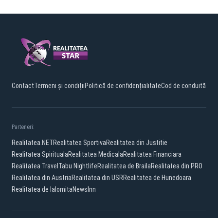
Contact
Termeni și condiții
Politică de confidențialitate
Cod de conduită
Parteneri:
Realitatea.NET
Realitatea Sportiva
Realitatea din Justitie
Realitatea Spirituala
Realitatea Medicala
Realitatea Financiara
Realitatea Travel
Tabu Nightlife
Realitatea de Braila
Realitatea din PRO
Realitatea din Austria
Realitatea din USR
Realitatea de Hunedoara
Realitatea de Ialomita
NewsInn