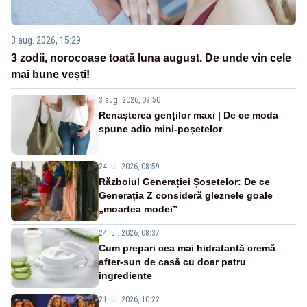
3 aug. 2026, 15:29
3 zodii, norocoase toată luna august. De unde vin cele
mai bune vești!
3 aug. 2026, 09:50
Renașterea genților maxi | De ce moda
spune adio mini-poșetelor
24 iul. 2026, 08:59
Războiul Generației Șosetelor: De ce
Generația Z consideră gleznele goale
„moartea modei”
24 iul. 2026, 08:37
Cum prepari cea mai hidratantă cremă
after-sun de casă cu doar patru
ingrediente
21 iul. 2026, 10:22