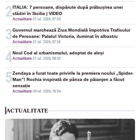
2
ITALIA: 7 persoane, dispărute după prăbușirea unei
clădiri în Sicilia | VIDEO
Actualitate
-
31 iul. 2026, 07:50
3
Guvernul marchează Ziua Mondială împotriva Traficului
de Persoane: Palatul Victoria, iluminat în albastru
Actualitate
-
31 iul. 2026, 07:58
4
Noul Cod al urbanismului, adoptat de aleși
Actualitate
-
31 iul. 2026, 08:03
5
Zendaya a furat toate privirile la premiera noului „Spider-
Man”! Rochia inspirată de pânza de păianjen a făcut
senzație
Actualitate
-
30 iul. 2026, 18:56
ACTUALITATE