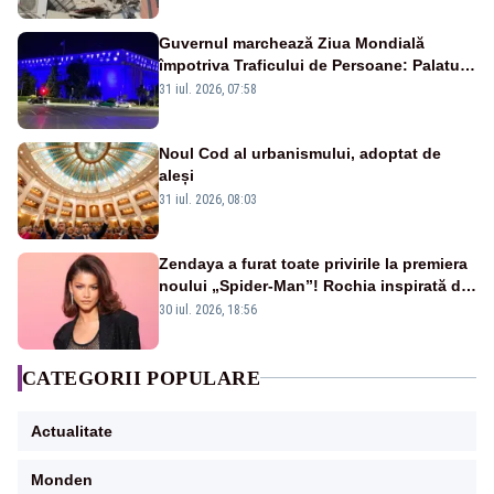
Guvernul marchează Ziua Mondială
împotriva Traficului de Persoane: Palatul
Victoria, iluminat în albastru
31 iul. 2026, 07:58
Noul Cod al urbanismului, adoptat de
aleși
31 iul. 2026, 08:03
Zendaya a furat toate privirile la premiera
noului „Spider-Man”! Rochia inspirată de
pânza de păianjen a făcut senzație
30 iul. 2026, 18:56
CATEGORII POPULARE
Actualitate
Monden