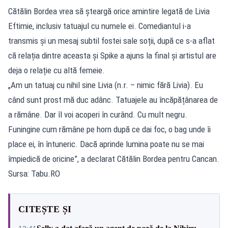
Cătălin Bordea vrea să șteargă orice amintire legată de Livia
Eftimie, inclusiv tatuajul cu numele ei. Comediantul i-a
transmis și un mesaj subtil fostei sale soții, după ce s-a aflat
că relația dintre aceasta și Spike a ajuns la final și artistul are
deja o relație cu altă femeie.
„Am un tatuaj cu nihil sine Livia (n.r. – nimic fără Livia). Eu
când sunt prost mă duc adânc. Tatuajele au încăpățânarea de
a rămâne. Dar îl voi acoperi în curând. Cu mult negru.
Funingine cum rămâne pe horn după ce dai foc, o bag unde îi
place ei, în întuneric. Dacă aprinde lumina poate nu se mai
împiedică de oricine”, a declarat Cătălin Bordea pentru Cancan.
Sursa: Tabu.RO
CITEȘTE ȘI