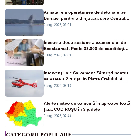
Armata reia operațiunea de detonare pe
Dunăre, pentru a dirija apa spre Centrala
Cernavodă
3 aug. 2026, 08:04
Începe a doua sesiune a examenului de
Bacalaureat: Peste 33.000 de candidaţi
înscrişi
3 aug. 2026, 08:09
Intervenţii ale Salvamont Zărnești pentru
salvarea a 2 turişti în Piatra Craiului. A
fost solicitat elicopterul SMURD
3 aug. 2026, 08:13
Alerte meteo de caniculă în aproape toată
țara. COD ROȘU în 3 județe
3 aug. 2026, 07:48
CATEGORII POPULARE