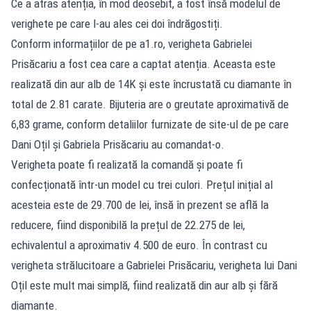
Ce a atras atenția, în mod deosebit, a fost însă modelul de
verighete pe care l-au ales cei doi îndrăgostiți.
Conform informațiilor de pe a1.ro, verigheta Gabrielei
Prisăcariu a fost cea care a captat atenția. Aceasta este
realizată din aur alb de 14K și este încrustată cu diamante în
total de 2.81 carate. Bijuteria are o greutate aproximativă de
6,83 grame, conform detaliilor furnizate de site-ul de pe care
Dani Oțil și Gabriela Prisăcariu au comandat-o.
Verigheta poate fi realizată la comandă și poate fi
confecționată într-un model cu trei culori. Prețul inițial al
acesteia este de 29.700 de lei, însă în prezent se află la
reducere, fiind disponibilă la prețul de 22.275 de lei,
echivalentul a aproximativ 4.500 de euro. În contrast cu
verigheta strălucitoare a Gabrielei Prisăcariu, verigheta lui Dani
Oțil este mult mai simplă, fiind realizată din aur alb și fără
diamante.