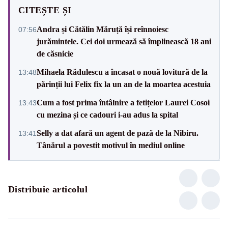
CITEȘTE ȘI
Andra și Cătălin Măruță își reînnoiesc
07:56
jurămintele. Cei doi urmează să împlinească 18 ani
de căsnicie
Mihaela Rădulescu a încasat o nouă lovitură de la
13:48
părinții lui Felix fix la un an de la moartea acestuia
Cum a fost prima întâlnire a fetițelor Laurei Cosoi
13:43
cu mezina și ce cadouri i-au adus la spital
Selly a dat afară un agent de pază de la Nibiru.
13:41
Tânărul a povestit motivul în mediul online
Distribuie articolul