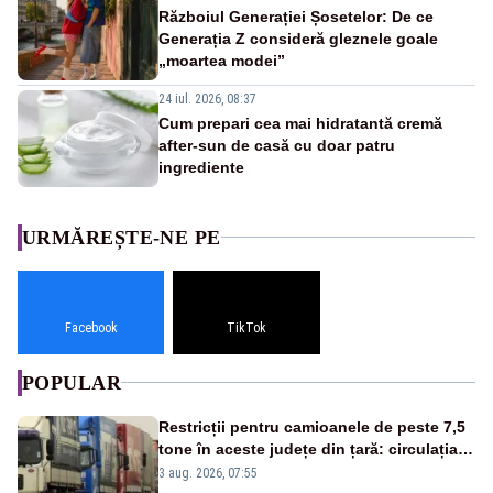
Războiul Generației Șosetelor: De ce
Generația Z consideră gleznele goale
„moartea modei”
24 iul. 2026, 08:37
Cum prepari cea mai hidratantă cremă
after-sun de casă cu doar patru
ingrediente
URMĂREȘTE-NE PE
Facebook
TikTok
POPULAR
Restricții pentru camioanele de peste 7,5
tone în aceste județe din țară: circulația
este interzisă luni, între orele 12:00 și
3 aug. 2026, 07:55
20:00