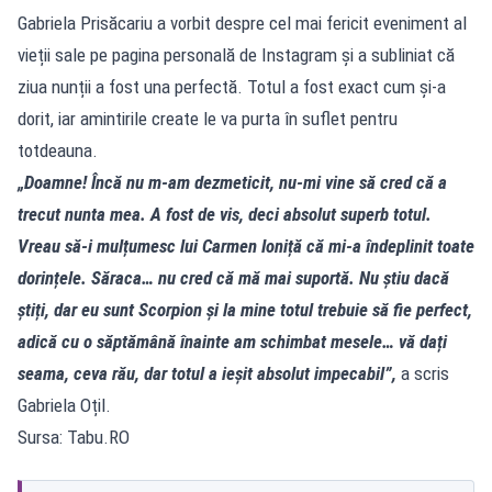
Gabriela Prisăcariu a vorbit despre cel mai fericit eveniment al
vieții sale pe pagina personală de Instagram și a subliniat că
ziua nunții a fost una perfectă. Totul a fost exact cum și-a
dorit, iar amintirile create le va purta în suflet pentru
totdeauna.
„Doamne! Încă nu m-am dezmeticit, nu-mi vine să cred că a
trecut nunta mea. A fost de vis, deci absolut superb totul.
Vreau să-i mulțumesc lui Carmen Ioniță că mi-a îndeplinit toate
dorințele. Săraca… nu cred că mă mai suportă. Nu știu dacă
știți, dar eu sunt Scorpion și la mine totul trebuie să fie perfect,
adică cu o săptămână înainte am schimbat mesele… vă dați
seama, ceva rău, dar totul a ieșit absolut impecabil”,
a scris
Gabriela Oțil.
Sursa: Tabu.RO