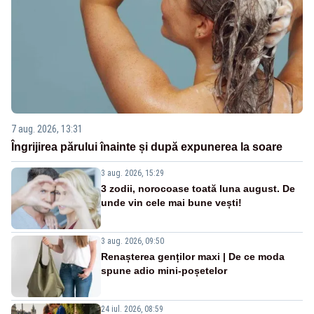
7 aug. 2026, 13:31
Îngrijirea părului înainte și după expunerea la soare
3 aug. 2026, 15:29
3 zodii, norocoase toată luna august. De
unde vin cele mai bune vești!
3 aug. 2026, 09:50
Renașterea genților maxi | De ce moda
spune adio mini-poșetelor
24 iul. 2026, 08:59