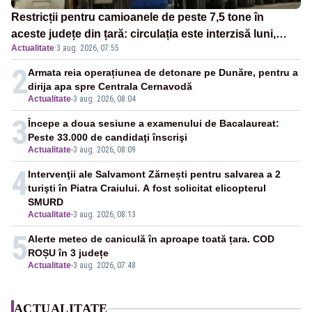
Restricții pentru camioanele de peste 7,5 tone în
aceste județe din țară: circulația este interzisă luni,
Actualitate
·
3 aug. 2026, 07:55
între orele 12:00 și 20:00
2
Armata reia operațiunea de detonare pe Dunăre, pentru a
dirija apa spre Centrala Cernavodă
Actualitate
-
3 aug. 2026, 08:04
3
Începe a doua sesiune a examenului de Bacalaureat:
Peste 33.000 de candidaţi înscrişi
Actualitate
-
3 aug. 2026, 08:09
4
Intervenţii ale Salvamont Zărnești pentru salvarea a 2
turişti în Piatra Craiului. A fost solicitat elicopterul
SMURD
Actualitate
-
3 aug. 2026, 08:13
5
Alerte meteo de caniculă în aproape toată țara. COD
ROȘU în 3 județe
Actualitate
-
3 aug. 2026, 07:48
ACTUALITATE