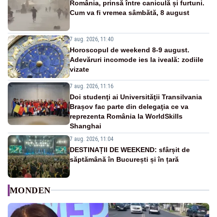
România, prinsă între caniculă și furtuni.
Cum va fi vremea sâmbătă, 8 august
7 aug. 2026, 11:40
Horoscopul de weekend 8-9 august.
Adevăruri incomode ies la iveală: zodiile
vizate
7 aug. 2026, 11:16
Doi studenţi ai Universităţii Transilvania
Brașov fac parte din delegaţia ce va
reprezenta România la WorldSkills
Shanghai
7 aug. 2026, 11:04
DESTINAȚII DE WEEKEND: sfârșit de
săptămână în București și în țară
MONDEN