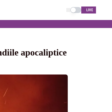
Schimba tema
LIVE
diile apocaliptice