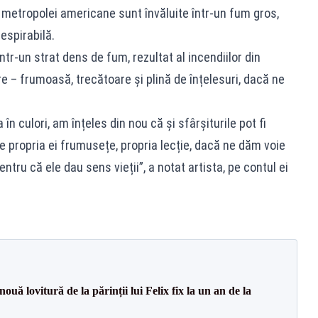
 metropolei americane sunt învăluite într-un fum gros,
espirabilă.
ntr-un strat dens de fum, rezultat al incendiilor din
e – frumoasă, trecătoare și plină de înțelesuri, dacă ne
n culori, am înțeles din nou că și sfârșiturile pot fi
e propria ei frumusețe, propria lecție, dacă ne dăm voie
tru că ele dau sens vieții”, a notat artista, pe contul ei
uă lovitură de la părinții lui Felix fix la un an de la