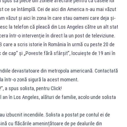
-a spus să plece din zonele afectate pentru că casele lor
rist ce se întâmplă. Cei de aici din America n-au mai văzut
am văzut și aici în zona în care stau oameni care deja și-
orbesc la telefon că pleacă din Los Angeles către un alt stat
cera într-o intervenţie în direct la un post de televiziune.
B care a scris istorie în România în urmă cu peste 20 de
ac de cap” şi „Poveste fără sfârşit”, locuieşte de 19 ani în
cendiile devastatoare din metropola americană. Contactată
fla într-o zonă sigură la acest moment.
 a spus solista, pentru Click!
n în Los Angeles, alături de familie, acolo unde solista
u izbucnit incendiile. Solista a postat pe contul ei de
ină cu flăcările amenințătoare de pe dealurile din