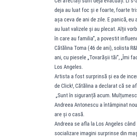
Cei afectați sunt deja evacuați. Li s
deja au luat foc și e foarte, foarte t
așa ceva de ani de zile. E panică, eu 
au luat valizele și au plecat. Alții v
în care au familia”, a povestit influen
Cătălina Toma (46 de ani), solista R&
ani, cu piesele „Tovarăşii tăi”, „Îmi f
Los Angeles.
Artista a fost surprinsă și ea de in
de Click!, Cătălina a declarat că se a
„Sunt în siguranță acum. Mulțumesc!”,
Andreea Antonescu a întâmpinat noul a
are și o casă.
Andreea se afla la Los Angeles când a
socializare imagini surprinse din maș