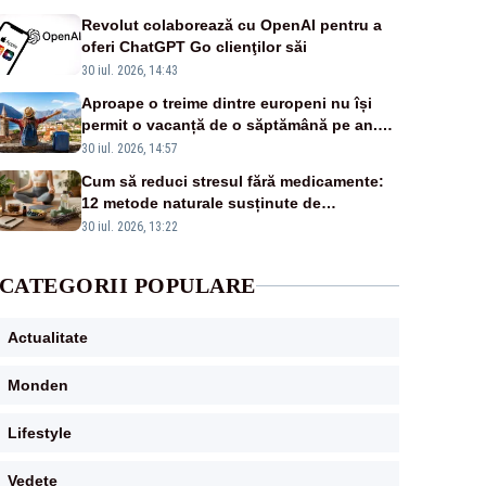
Revolut colaborează cu OpenAI pentru a
oferi ChatGPT Go clienţilor săi
30 iul. 2026, 14:43
Aproape o treime dintre europeni nu își
permit o vacanță de o săptămână pe an.
România, pe primul loc în UE
30 iul. 2026, 14:57
Cum să reduci stresul fără medicamente:
12 metode naturale susținute de
specialiști
30 iul. 2026, 13:22
CATEGORII POPULARE
Actualitate
Monden
Lifestyle
Vedete