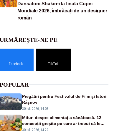
Dansatorii Shakirei la finala Cupei
Mondiale 2026, îmbrăcați de un designer
român
URMĂREȘTE-NE PE
Facebook
TikTok
POPULAR
Pregătiri pentru Festivalul de Film şi Istorii
Râşnov
30 iul. 2026, 14:03
Mituri despre alimentația sănătoasă: 12
concepții greșite pe care ar trebui să le
lași deoparte
30 iul. 2026, 14:29