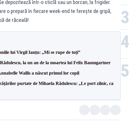
e depozitează într-o sticlă sau un borcan, la frigider.
re o prepară în fiecare week-end te fereşte de gripă,
pă de răceală!
iile lui Virgil Ianțu: „Mi se rupe de toți”
Rădulescu, la un an de la moartea lui Felix Baumgartner
Annabelle Wallis a născut primul lor copil
brățărilor purtate de Mihaela Rădulescu: „Le port zilnic, ca