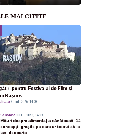
LE MAI CITITE
ătiri pentru Festivalul de Film şi
orii Râşnov
litate
·
30 iul. 2026, 14:03
2
Sanatate
-
30 iul. 2026, 14:29
Mituri despre alimentația sănătoasă: 12
concepții greșite pe care ar trebui să le
lași deoparte