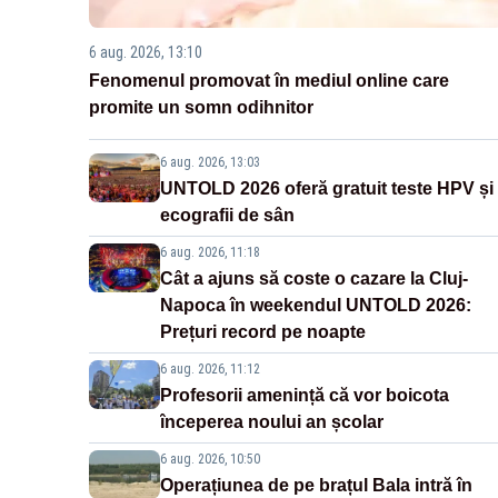
6 aug. 2026, 13:10
Fenomenul promovat în mediul online care
promite un somn odihnitor
6 aug. 2026, 13:03
UNTOLD 2026 oferă gratuit teste HPV și
ecografii de sân
6 aug. 2026, 11:18
Cât a ajuns să coste o cazare la Cluj-
Napoca în weekendul UNTOLD 2026:
Prețuri record pe noapte
6 aug. 2026, 11:12
Profesorii amenință că vor boicota
începerea noului an școlar
6 aug. 2026, 10:50
Operațiunea de pe brațul Bala intră în