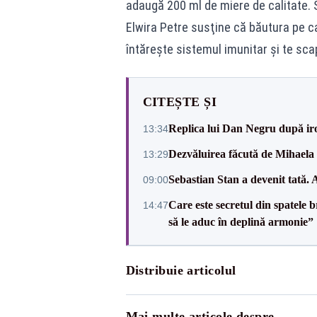
adaugă 200 ml de miere de calitate. S
Elwira Petre susţine că băutura pe ca
întăreşte sistemul imunitar şi te sca
CITEȘTE ȘI
Replica lui Dan Negru după iron
13:34
Dezvăluirea făcută de Mihaela 
13:29
Sebastian Stan a devenit tată. 
09:00
Care este secretul din spatele 
14:47
să le aduc în deplină armonie”
Distribuie articolul
Mai multe articole despre