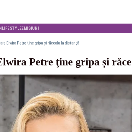
N
LIFESTYLE
EMISIUNI
are Elwira Petre ţine gripa și răceala la distanţă
lwira Petre ţine gripa și răce