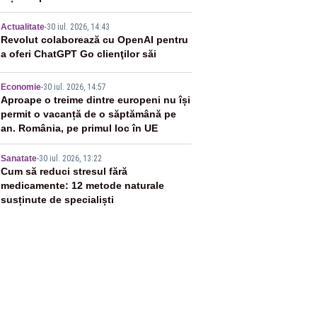
3
Actualitate
-
30 iul. 2026, 14:43
Revolut colaborează cu OpenAI pentru
a oferi ChatGPT Go clienţilor săi
4
Economie
-
30 iul. 2026, 14:57
Aproape o treime dintre europeni nu își
permit o vacanță de o săptămână pe
an. România, pe primul loc în UE
5
Sanatate
-
30 iul. 2026, 13:22
Cum să reduci stresul fără
medicamente: 12 metode naturale
susținute de specialiști