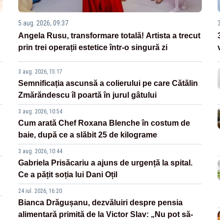
5 aug. 2026, 09:37
Angela Rusu, transformare totală! Artista a trecut
prin trei operații estetice într-o singură zi
3 aug. 2026, 15:17
Semnificația ascunsă a colierului pe care Cătălin
Zmărăndescu îl poartă în jurul gâtului
3 aug. 2026, 10:54
Cum arată Chef Roxana Blenche în costum de
baie, după ce a slăbit 25 de kilograme
3 aug. 2026, 10:44
Gabriela Prisăcariu a ajuns de urgență la spital.
Ce a pățit soția lui Dani Oțil
24 iul. 2026, 16:20
Bianca Drăgușanu, dezvăluiri despre pensia
alimentară primită de la Victor Slav: „Nu pot să-