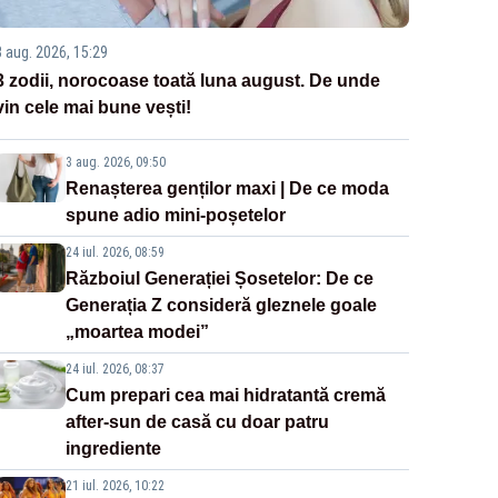
3 aug. 2026, 15:29
3 zodii, norocoase toată luna august. De unde
vin cele mai bune vești!
3 aug. 2026, 09:50
Renașterea genților maxi | De ce moda
spune adio mini-poșetelor
24 iul. 2026, 08:59
Războiul Generației Șosetelor: De ce
Generația Z consideră gleznele goale
„moartea modei”
24 iul. 2026, 08:37
Cum prepari cea mai hidratantă cremă
after-sun de casă cu doar patru
ingrediente
21 iul. 2026, 10:22