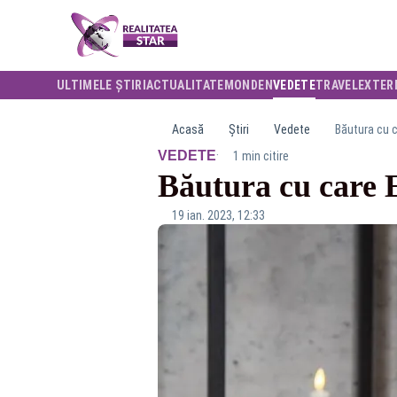
ULTIMELE ȘTIRI
ACTUALITATE
MONDEN
VEDETE
TRAVEL
EXTER
Acasă
Știri
Vedete
Băutura cu c
·
VEDETE
1 min citire
Băutura cu care E
19 ian. 2023, 12:33