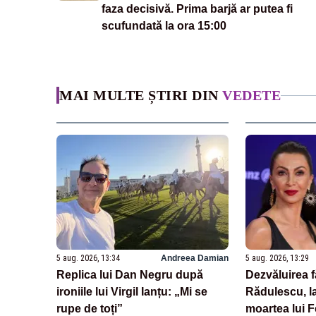
faza decisivă. Prima barjă ar putea fi
scufundată la ora 15:00
MAI MULTE ȘTIRI DIN
VEDETE
5 aug. 2026, 13:34
Andreea Damian
5 aug. 2026, 13:29
Replica lui Dan Negru după
Dezvăluirea 
ironiile lui Virgil Ianțu: „Mi se
Rădulescu, la
rupe de toți”
moartea lui 