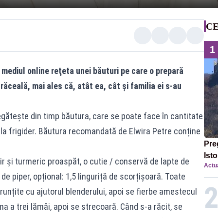
CE
1
n mediul online reţeta unei băuturi pe care o prepară
ceală, mai ales că, atât ea, cât și familia ei s-au
regătește din timp băutura, care se poate face în cantitate
e la frigider. Băutura recomandată de Elwira Petre conține
Preg
Ist
r și turmeric proaspăt, o cutie / conservă de lapte de
Actua
de piper, opțional: 1,5 linguriță de scorțișoară. Toate
unțite cu ajutorul blenderului, apoi se fierbe amestecul
 a trei lămâi, apoi se strecoară. Când s-a răcit, se