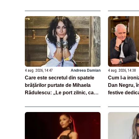
4 aug. 2026, 14:47
Andreea Damian
4 aug. 2026, 14:38
Care este secretul din spatele
Cum l-a ironiz
brățărilor purtate de Mihaela
Dan Negru, în
Rădulescu: „Le port zilnic, ca
festive dedic
să le aduc în deplină armonie”