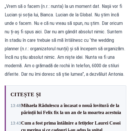
„Vrem să o facem (n.r.: nunta) la un moment dat. Nașii vor fi
Lucian și soția lui, Bianca. Lucian de la Global. Nu știm încă
unde o facem. Nu e că nu vreau să spun, nu știm. Dar oricum
nu ți-aș fi spus aici. Dar nu am gândit absolut nimic. Suntem
în stadiu în care trebuie să mă întâlnesc cu ‘the wedding
planner (n.r.: organizatorul nunții) și să începem să organizăm.
Încă nu știu absolut nimic. Am niște idei. Nunta va fi una
modernă. Am o grămadă de rochii în telefon, 6000 de stiluri
diferite. Dar nu îmi doresc să știe lumea”, a dezvăluit Antonia.
CITEȘTE ȘI
Mihaela Rădulescu a încasat o nouă lovitură de la
13:48
părinții lui Felix fix la un an de la moartea acestuia
Cum a fost prima întâlnire a fetițelor Laurei Cosoi
13:43
cu mezina și ce cadouri i-au adus la spital