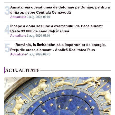
3
Armata reia operațiunea de detonare pe Dunăre, pentru a
dirija apa spre Centrala Cernavodă
Actualitate
-
3 aug. 2026, 08:04
4
Începe a doua sesiune a examenului de Bacalaureat:
Peste 33.000 de candidaţi înscrişi
Actualitate
-
3 aug. 2026, 08:09
5
România, la limita tehnică a importurilor de energie.
Prețurile cresc alarmant - Analiză Realitatea Plus
Actualitate
-
1 aug. 2026, 09:46
ACTUALITATE