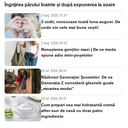
Îngrijirea părului înainte și după expunerea la soare
3 aug. 2026, 15:29
3 zodii, norocoase toată luna august. De
unde vin cele mai bune vești!
3 aug. 2026, 09:50
Renașterea genților maxi | De ce moda
spune adio mini-poșetelor
24 iul. 2026, 08:59
Războiul Generației Șosetelor: De ce
Generația Z consideră gleznele goale
„moartea modei”
24 iul. 2026, 08:37
Cum prepari cea mai hidratantă cremă
after-sun de casă cu doar patru
ingrediente