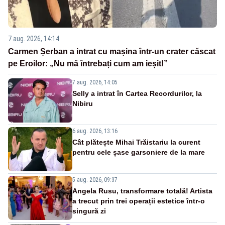
7 aug. 2026, 14:14
Carmen Șerban a intrat cu mașina într-un crater căscat
pe Eroilor: „Nu mă întrebați cum am ieșit!”
7 aug. 2026, 14:05
Selly a intrat în Cartea Recordurilor, la
Nibiru
6 aug. 2026, 13:16
Cât plătește Mihai Trăistariu la curent
pentru cele șase garsoniere de la mare
5 aug. 2026, 09:37
Angela Rusu, transformare totală! Artista
a trecut prin trei operații estetice într-o
singură zi