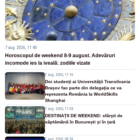
7 aug. 2026, 11:40
Horoscopul de weekend 8-9 august. Adevăruri
incomode ies la iveală: zodiile vizate
7 aug. 2026, 11:16
Doi studenţi ai Universităţii Transilvania
Brașov fac parte din delegaţia ce va
reprezenta România la WorldSkills
Shanghai
7 aug. 2026, 11:04
DESTINAȚII DE WEEKEND: sfârșit de
săptămână în București și în țară
7 aug. 2026, 08:38