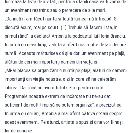
lucrează la lista de invitați, pentru a stabili dacă va fi vorba de
un eveniment restrâns sau o petrecere de zile mari.
„Da încă n-am făcut nunta și toată lumea mă întreabă. Si
discută acum, mai pe scurt. (…) Trebuie să facem lista, în
primul rând”, a declarat Antonia la podcastul lui Horia Brenciu.
În urmă cu ceva timp, vedeta a oferit mai multe detalii despre
nuntă. Aceasta mărturisea că și-a dori un eveniment pe plajă,
alături de cei mai importanți oameni din viața ei.
„Mi-ar plăcea să organizăm o nuntă pe plajă, alături de oamenii
importanți din viețile noastre, o zi în care să ne celebrăm
iubirea. Dar încă nu avem totul setat pentru nuntă.
Programele noastre extrem de încărcate nu ne-au dat
suficient de mult timp să ne putem organiza”, a precizat ea.
În urmă cu doi ani, Antonia a mai oferit câteva detalii despre
acest eveniment. Pe atunci, artista a spus și cine vor fi nașii
lor de cununie.