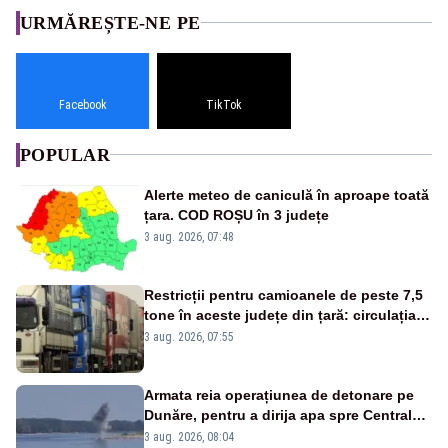
URMĂREȘTE-NE PE
Facebook
TikTok
POPULAR
Alerte meteo de caniculă în aproape toată
țara. COD ROȘU în 3 județe
3 aug. 2026, 07:48
Restricții pentru camioanele de peste 7,5
tone în aceste județe din țară: circulația
este interzisă luni, între orele 12:00 și
3 aug. 2026, 07:55
20:00
Armata reia operațiunea de detonare pe
Dunăre, pentru a dirija apa spre Centrala
Cernavodă
3 aug. 2026, 08:04