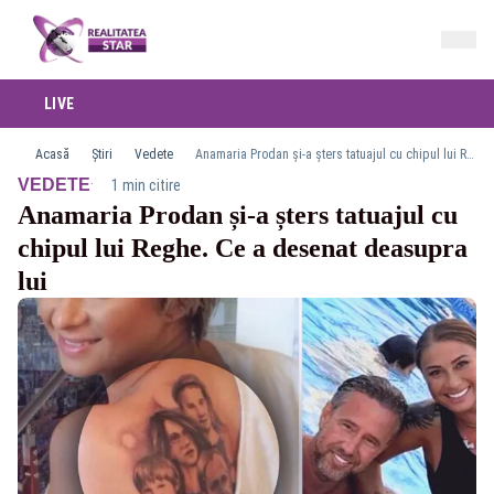
LIVE
Acasă
Știri
Vedete
Anamaria Prodan și-a șters tatuajul cu chipul lui Reghe. Ce a desenat deasupra lui
·
VEDETE
1 min citire
Anamaria Prodan și-a șters tatuajul cu
chipul lui Reghe. Ce a desenat deasupra
lui