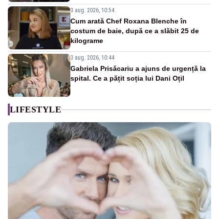
3 aug. 2026, 10:54
Cum arată Chef Roxana Blenche în
costum de baie, după ce a slăbit 25 de
kilograme
3 aug. 2026, 10:44
Gabriela Prisăcariu a ajuns de urgență la
spital. Ce a pățit soția lui Dani Oțil
LIFESTYLE