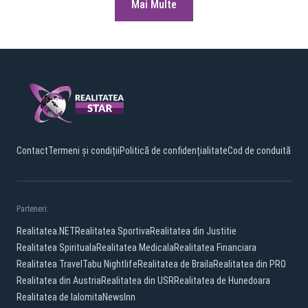
Mai Multe
Contact
Termeni și condiții
Politică de confidențialitate
Cod de conduită
Parteneri:
Realitatea.NET
Realitatea Sportiva
Realitatea din Justitie
Realitatea Spirituala
Realitatea Medicala
Realitatea Financiara
Realitatea Travel
Tabu Nightlife
Realitatea de Braila
Realitatea din PRO
Realitatea din Austria
Realitatea din USR
Realitatea de Hunedoara
Realitatea de Ialomita
NewsInn