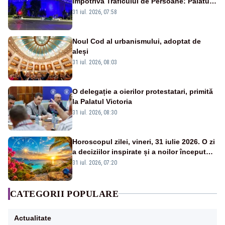
împotriva Traficului de Persoane: Palatul
Victoria, iluminat în albastru
31 iul. 2026, 07:58
Noul Cod al urbanismului, adoptat de
aleși
31 iul. 2026, 08:03
O delegație a oierilor protestatari, primită
la Palatul Victoria
31 iul. 2026, 08:30
Horoscopul zilei, vineri, 31 iulie 2026. O zi
a deciziilor inspirate și a noilor începuturi.
Vezi zodiile vizate
31 iul. 2026, 07:20
CATEGORII POPULARE
Actualitate