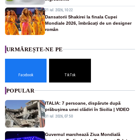
21 iul. 2026, 10:22
Dansatorii Shakirei la finala Cupei
Mondiale 2026, îmbrăcați de un designer
român
URMĂREȘTE-NE PE
Facebook
TikTok
POPULAR
ITALIA: 7 persoane, dispărute după
prăbușirea unei clădiri în Sicilia | VIDEO
31 iul. 2026, 07:50
Guvernul marchează Ziua Mondială