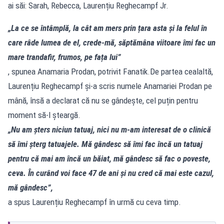
ai săi: Sarah, Rebecca, Laurențiu Reghecampf Jr.
„La ce se întâmplă, la cât am mers prin țara asta și la felul în
care râde lumea de el, crede-mă, săptămâna viitoare îmi fac un
mare trandafir, frumos, pe fața lui”
, spunea Anamaria Prodan, potrivit Fanatik.De partea cealaltă,
Laurențiu Reghecampf și-a scris numele Anamariei Prodan pe
mână, însă a declarat că nu se gândește, cel puțin pentru
moment să-l șteargă.
„Nu am șters niciun tatuaj, nici nu m-am interesat de o clinică
să îmi șterg tatuajele. Mă gândesc să îmi fac încă un tatuaj
pentru că mai am încă un băiat, mă gândesc să fac o poveste,
ceva. În curând voi face 47 de ani și nu cred că mai este cazul,
mă gândesc”,
a spus Laurențiu Reghecampf în urmă cu ceva timp.